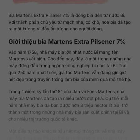
Bia Martens Extra Pilsener 7% là dòng bia đến từ nước Bỉ.
Với thành phần chủ yếu từ mạch nha, cỏ khô, hoa bia đã tạo
ra một hương vị đầy ấn tượng cho người dùng.
Giới thiệu bia Martens Extra Pilsener 7%
Vào năm 1758, nhà máy bia lớn nhất nước Bỉ mang tên
Martens xuất hiện. Cho đến nay, đây là một trong những nhà
máy đứng đầu trong ngành công nghiệp bia hơi tại Bỉ. Trải
qua 250 năm phát triển, gia tộc Martens vẫn đang gìn giữ
nét đẹp trong truyền thống làm bia của mình qua mỗi thế hệ.
Trong “nhiệm kỳ lần thứ 8” của Jan và Fons Martens, nhà
máy bia Martens đã tạo ra nhiều bước đột phá. Cụ thể, mỗi
năm nhà máy bia đã bán được hơn 3 triệu hector lít bia, trở
thành một trong những nhà máy bia sản xuất chính tại Bỉ và
cho nhiều thị trường quốc tế khác.
Một điều tự hào khác là hầu hết mọi thông tin về nhà máy
bia Martens bạn đều có thể tìm kiếm thông tin tại bảo tàng