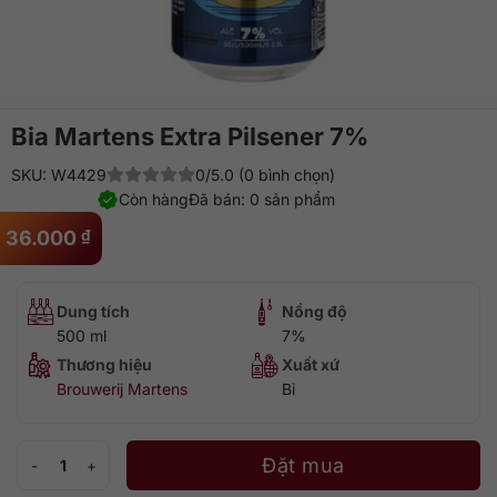
Bia Martens Extra Pilsener 7%
SKU: W4429
0/5.0 (0 bình chọn)
Còn hàng
Đã bán: 0 sản phẩm
36.000
₫
Dung tích
Nồng độ
500 ml
7%
Thương hiệu
Xuất xứ
Brouwerij Martens
Bỉ
Bia Martens Extra Pilsener 7% số lượng
Đặt mua