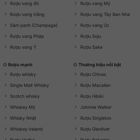
Rượu vang đỏ
Rượu vang Mỹ
Rượu vang trắng
Rượu vang Tây Ban Nha
Sâm panh (Champage)
Rượu vang Úc
Rượu vang Pháp
Rượu Soju
Rượu vang Ý
Rượu Sake
Rượu mạnh
Thương hiệu nổi bật
Rượu whisky
Rượu Chivas
Single Malt Whisky
Rượu Macallan
Scotch whisky
Rượu Hibiki
Whiskey Mỹ
Johnnie Walker
Whisky Nhật
Rượu Singleton
Whiskey Ireland
Rượu Glenlivet
Rượu Vodka
Rượu Balvenie