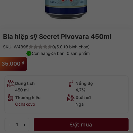
Bia hiệp sỹ Secret Pivovara 450ml
SKU: W4898
0/5.0 (0 bình chọn)
Còn hàng
Đã bán: 0 sản phẩm
35.000
₫
Dung tích
Nồng độ
450 ml
4,7%
Thương hiệu
Xuất xứ
Ochakovo
Nga
Bia hiệp sỹ Secret Pivovara 450ml số lượng
Đặt mua