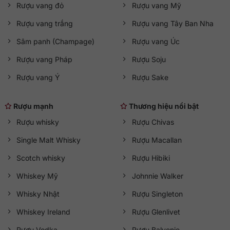
Rượu vang đỏ
Rượu vang Mỹ
Rượu vang trắng
Rượu vang Tây Ban Nha
Sâm panh (Champage)
Rượu vang Úc
Rượu vang Pháp
Rượu Soju
Rượu vang Ý
Rượu Sake
Rượu mạnh
Thương hiệu nổi bật
Rượu whisky
Rượu Chivas
Single Malt Whisky
Rượu Macallan
Scotch whisky
Rượu Hibiki
Whiskey Mỹ
Johnnie Walker
Whisky Nhật
Rượu Singleton
Whiskey Ireland
Rượu Glenlivet
Rượu Vodka
Rượu Balvenie