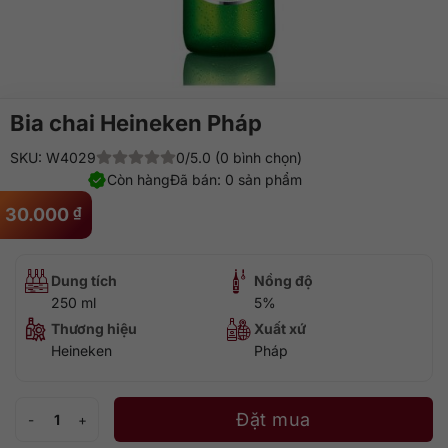
Bia chai Heineken Pháp
SKU: W4029
0/5.0 (0 bình chọn)
Còn hàng
Đã bán: 0 sản phẩm
30.000
₫
Dung tích
Nồng độ
250 ml
5%
Thương hiệu
Xuất xứ
Heineken
Pháp
Bia chai Heineken Pháp số lượng
Đặt mua