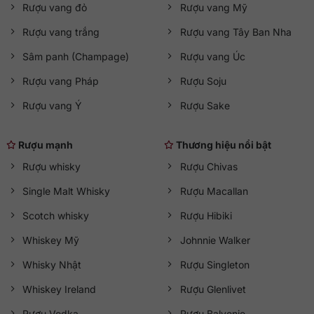
Rượu vang đỏ
Rượu vang Mỹ
Rượu vang trắng
Rượu vang Tây Ban Nha
Sâm panh (Champage)
Rượu vang Úc
Rượu vang Pháp
Rượu Soju
Rượu vang Ý
Rượu Sake
Rượu mạnh
Thương hiệu nổi bật
Rượu whisky
Rượu Chivas
Single Malt Whisky
Rượu Macallan
Scotch whisky
Rượu Hibiki
Whiskey Mỹ
Johnnie Walker
Whisky Nhật
Rượu Singleton
Whiskey Ireland
Rượu Glenlivet
Rượu Vodka
Rượu Balvenie