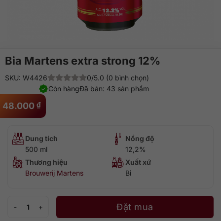
Bia Martens extra strong 12%
SKU: W4426
0/5.0 (0 bình chọn)
Còn hàng
Đã bán: 43 sản phẩm
48.000
₫
Dung tích
Nồng độ
500 ml
12,2%
Thương hiệu
Xuất xứ
Brouwerij Martens
Bỉ
Bia Martens extra strong 12% số lượng
Đặt mua