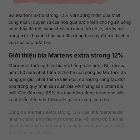
Bia Martens extra strong 12% với hương thơm của Malt
cùng mùi vị quyến rũ của hoa quả tươi khiến cho người uống
cảm thấy đê mê, sảng khoái vô cùng. Và có lẽ, vì vậy mà
trong một khoảnh khắc nào đó, dòng bia này đã trở thành vị
vua của các bữa tiệc.
Giới thiệu bia Martens extra strong 12%
Martens là thương hiệu bia nổi tiếng toàn nước Bỉ, trải qua
hơn 250 năm phát triển, 8 thế hệ của dòng họ Martens đã
cùng gìn giữ, phát triển và liên tục có những sáng tạo đột
phá trong quy trình sản xuất bia với những sản phẩm bia
mới. Cho đến nay, 85% bia của hãng được dùng cho việc
xuất khẩu đến hơn 100 quốc gia và vùng lãnh thổ.
Dòng bia Martens extra strong 12% của nhà Martens đã
nhanh chóng phá đảo thị trường bia, với nồng độ bia khá
mạnh cùng màu vàng óng ả mang lại cảm giác vừa lạ vừa
quen cho người uống.