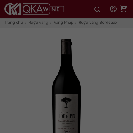
Bỏ
qua
nội
dung
Trang chủ
/
Rượu vang
/
Vang Pháp
/
Rượu vang Bordeaux