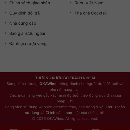
Chính sách giao nhận
Rượu Việt Nam
Quy định đổi trả
Pha chế Cocktail
Nhà cung cấp
Báo giá rượu ngoại
Đánh giá rượu vang
THƯỞNG RƯỢU CÓ TRÁCH NHIỆM
Sản phẩm rượu tại
QKAWine
không dành cho người dưới 18 tuổi và
phụ nữ mang thai.
Việc mua hàng yêu cầu xác minh độ tuổi theo đúng quy định của
pháp luật.
Bằng việc sử dụng website
qkawine.com
, bạn đồng ý với
Điều khoản
sử dụng
và
Chính sách bảo mật
của chúng tôi.
© 2026 QKAWine. All rights reserved.