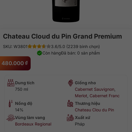
Chateau Cloud du Pin Grand Premium
SKU: W3801
3.6/5.0 (2239 bình chọn)
Còn hàng
Đã bán: 0 sản phẩm
480.000
₫
Dung tích
Giống nho
750 ml
Cabernet Sauvignon
,
Merlot
,
Cabernet Franc
Nồng độ
Thương hiệu
14%
Chateau Clou du Pin
Vùng làm vang
Xuất xứ
Bordeaux Regional
Pháp