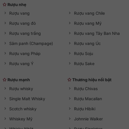
(Pháp, Ý, Đức, Tây Ban Nha, Chile, Argentina,…) hãy liên hệ
Rượu nhẹ
hotline 0363 90 9636
hoặc truy cập
qkawine.com
để tham
Rượu vang
Rượu vang Chile
khảo chi tiết và đặt hàng
Rượu vang đỏ
Rượu vang Mỹ
Rượu vang trắng
Rượu vang Tây Ban Nha
Sâm panh (Champage)
Rượu vang Úc
Rượu vang Pháp
Rượu Soju
Rượu vang Ý
Rượu Sake
Rượu mạnh
Thương hiệu nổi bật
Rượu whisky
Rượu Chivas
Single Malt Whisky
Rượu Macallan
Scotch whisky
Rượu Hibiki
Whiskey Mỹ
Johnnie Walker
Whisky Nhật
Rượu Singleton