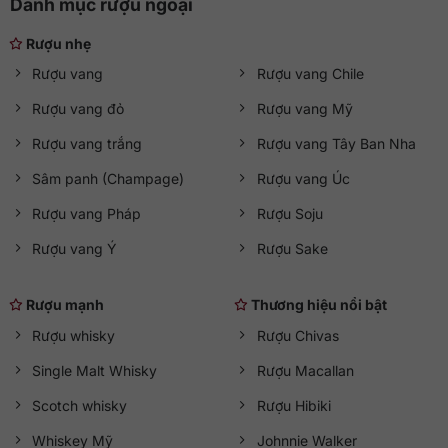
Danh mục rượu ngoại
Rượu nhẹ
Rượu vang
Rượu vang Chile
Rượu vang đỏ
Rượu vang Mỹ
Rượu vang trắng
Rượu vang Tây Ban Nha
Sâm panh (Champage)
Rượu vang Úc
Rượu vang Pháp
Rượu Soju
Rượu vang Ý
Rượu Sake
Rượu mạnh
Thương hiệu nổi bật
Rượu whisky
Rượu Chivas
Single Malt Whisky
Rượu Macallan
Scotch whisky
Rượu Hibiki
Whiskey Mỹ
Johnnie Walker