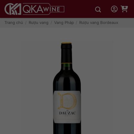
Bỏ
qua
nội
dung
Trang chủ
/
Rượu vang
/
Vang Pháp
/
Rượu vang Bordeaux