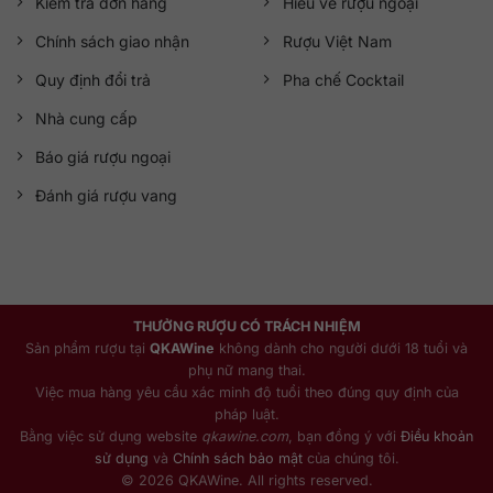
Kiểm tra đơn hàng
Hiểu về rượu ngoại
Chính sách giao nhận
Rượu Việt Nam
Quy định đổi trả
Pha chế Cocktail
Nhà cung cấp
Báo giá rượu ngoại
Đánh giá rượu vang
THƯỞNG RƯỢU CÓ TRÁCH NHIỆM
Sản phẩm rượu tại
QKAWine
không dành cho người dưới 18 tuổi và
phụ nữ mang thai.
Việc mua hàng yêu cầu xác minh độ tuổi theo đúng quy định của
pháp luật.
Bằng việc sử dụng website
qkawine.com
, bạn đồng ý với
Điều khoản
sử dụng
và
Chính sách bảo mật
của chúng tôi.
© 2026 QKAWine. All rights reserved.