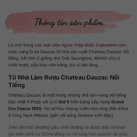
Thông tin sản phẩm
Là một trong
các loại rượu ngoại nhập khẩu ở qkawine.com
,
rượu vang D de Dauzac từ nhà sản xuất Chateau Dauzac nổi
tiếng, kết tinh 2 giống nho Cab Sauvignon, Merlot cho vị
chát mượt, cấu trúc cân bằng, dư vị sâu lắng.
Từ Nhà Làm Rượu Chateau Dauzac Nổi
Tiếng
Château Dauzac là một trong những nhà làm vang nổi tiếng
bậc nhất ở Pháp với vị trí
thứ 5
trên bảng xếp hạng
Grand
Cru Classe 1855
. Họ sở hữu những vườn nho rộng đến 49ha
ở vùng Haut-Médoc (gần với sông Gironde xinh đẹp).
Trên nền thổ nhưỡng giàu dinh dưỡng và được bảo vệ khỏi
gió biển (nhờ có 120ha đồng cỏ và rừng bao quanh) đã giúp