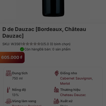
D de Dauzac [Bordeaux, Château
Dauzac]
SKU: W3561
0/5.0 (0 bình chọn)
Còn hàng
Đã bán: 0 sản phẩm
605.000
₫
Dung tích
Giống nho
750 ml
Cabernet Sauvignon
,
Merlot
Nồng độ
Thương hiệu
13%
Chateau Dauzac
Vùng làm vang
Xuất xứ