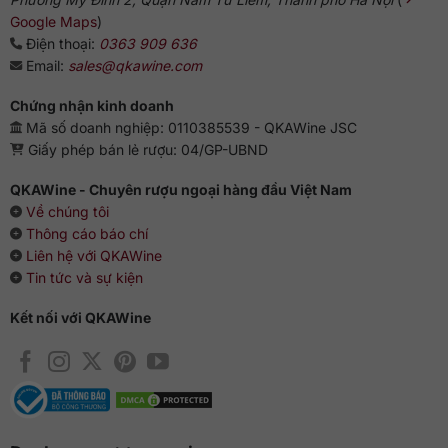
Pháp về Việt Nam với mức
giá rượu vang Pháp cao cấp
Google Maps
)
chính hãng
tốt nhất thị trường. Quý khách hãy liên hệ hotline
Điện thoại:
0363 909 636
0363 90 9636
hoặc truy cập
qkawine.com
để tham khảo
Email:
sales@qkawine.com
chi tiết
rượu vang nhập khẩu tại TPHCM
và đặt hàng.
Chứng nhận kinh doanh
Mã số doanh nghiệp: 0110385539 - QKAWine JSC
Giấy phép bán lẻ rượu: 04/GP-UBND
QKAWine - Chuyên rượu ngoại hàng đầu Việt Nam
Về chúng tôi
Thông cáo báo chí
Liên hệ với QKAWine
Tin tức và sự kiện
Kết nối với QKAWine