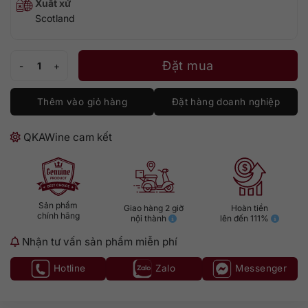
Xuất xứ
Scotland
Dewar's 18 Year Old - Hộp Quà Tết 2024 số lượng
Đặt mua
Thêm vào giỏ hàng
Đặt hàng doanh nghiệp
QKAWine cam kết
Sản phẩm
Giao hàng 2 giờ
Hoàn tiền
chính hãng
nội thành
lên đến 111%
Nhận tư vấn sản phẩm miễn phí
Hotline
Zalo
Messenger