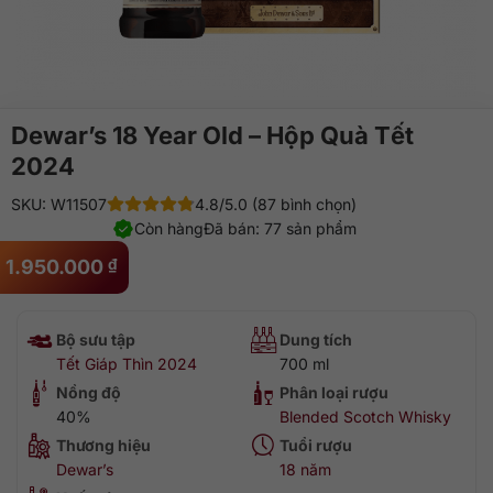
Dewar’s 18 Year Old – Hộp Quà Tết
2024
SKU: W11507
4.8/5.0 (87 bình chọn)
Còn hàng
Đã bán: 77 sản phẩm
1.950.000
₫
Bộ sưu tập
Dung tích
Tết Giáp Thìn 2024
700 ml
Nồng độ
Phân loại rượu
40%
Blended Scotch Whisky
Thương hiệu
Tuổi rượu
Dewar’s
18 năm