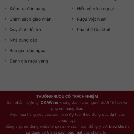
Kiểm tra đơn hàng
Hiểu về rượu ngoại
Chính sách giao nhận
Rượu Việt Nam
Quy định đổi trả
Pha chế Cocktail
Nhà cung cấp
Báo giá rượu ngoại
Đánh giá rượu vang
THƯỞNG RƯỢU CÓ TRÁCH NHIỆM
Sản phẩm rượu tại
QKAWine
không dành cho người dưới 18 tuổi và
phụ nữ mang thai.
Việc mua hàng yêu cầu xác minh độ tuổi theo đúng quy định của
pháp luật.
Bằng việc sử dụng website
qkawine.com
, bạn đồng ý với
Điều khoản
sử dụng
và
Chính sách bảo mật
của chúng tôi.