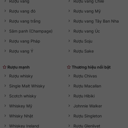
Rượu vang
Rượu vang Chile
sang trọng, xa hoa, quyến rũ, thanh lịch và cực kỳ mạnh mẽ,
cân bằng, tròn đầy, hài hòa mọi hương vị với sự nổi bật của
Rượu vang đỏ
Rượu vang Mỹ
gỗ sồi cùng nước hoa. Dư vị êm mượt như nhung cùng sự
Rượu vang trắng
Rượu vang Tây Ban Nha
nổi trội của quế và vani.
Sâm panh (Champage)
Rượu vang Úc
Cách thưởng thức Hennessy XO đúng
điệu
Rượu vang Pháp
Rượu Soju
Sẽ thật hoàn hảo khi chai Hennessy X.O xuất hiện cùng một
Rượu vang Ý
Rượu Sake
bữa ăn nhẹ. Một số người cũng thích dùng rượu khi thêm đá
lạnh, đơn giản là bỏ vào ly 1 – 2 viên đá, rót rượu, lắc nhẹ và
Rượu mạnh
Thương hiệu nổi bật
cảm nhận mùi thơm tuyệt vời.
Rượu whisky
Rượu Chivas
Single Malt Whisky
Rượu Macallan
Scotch whisky
Rượu Hibiki
Whiskey Mỹ
Johnnie Walker
Whisky Nhật
Rượu Singleton
Whiskey Ireland
Rượu Glenlivet