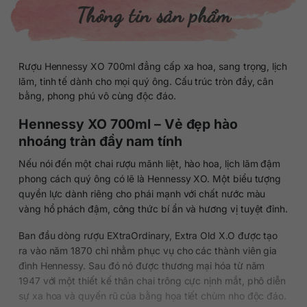
Thông tin sản phẩm
Rượu Hennessy XO 700ml đẳng cấp xa hoa, sang trọng, lịch
lãm, tinh tế dành cho mọi quý ông. Cấu trúc tròn đầy, cân
bằng, phong phú vô cùng độc đáo.
Hennessy XO 700ml – Vẻ đẹp hào
nhoáng tràn đầy nam tính
Nếu nói đến một chai rượu mãnh liệt, hào hoa, lịch lãm đậm
phong cách quý ông có lẽ là Hennessy XO. Một biểu tượng
quyền lực dành riêng cho phái mạnh với chất nước màu
vàng hổ phách đậm, công thức bí ẩn và hương vị tuyệt đỉnh.
Ban đầu dòng rượu EXtraOrdinary, Extra Old X.O được tạo
ra vào năm 1870 chỉ nhằm phục vụ cho các thành viên gia
đình Hennessy. Sau đó nó được thương mại hóa từ năm
1947 với một thiết kế thân chai trông cực nịnh mắt, phô diễn
sự xa hoa và quyến rũ của bằng họa tiết chùm nho độc đáo.