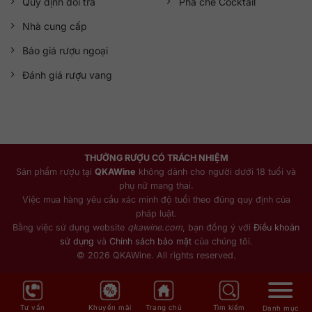
Quy định đổi trả
Pha chế Cocktail
Nhà cung cấp
Báo giá rượu ngoại
Đánh giá rượu vang
THƯỞNG RƯỢU CÓ TRÁCH NHIỆM
Sản phẩm rượu tại
QKAWine
không dành cho người dưới 18 tuổi và
phụ nữ mang thai.
Việc mua hàng yêu cầu xác minh độ tuổi theo đúng quy định của
pháp luật.
Bằng việc sử dụng website
qkawine.com
, bạn đồng ý với
Điều khoản
sử dụng
và
Chính sách bảo mật
của chúng tôi.
© 2026 QKAWine. All rights reserved.
Tư vấn
Khuyến mãi
Trang chủ
Tìm kiếm
Danh mục