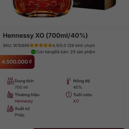
Hennessy XO (700ml/40%)
SKU: W10899
4.9/5.0 (39 bình chọn)
Còn hàng
Đã bán: 29 sản phẩm
4.500.000
₫
Dung tích
Nồng độ
700 ml
40%
Thương hiệu
Tuổi rượu
Hennessy
XO
Xuất xứ
Pháp