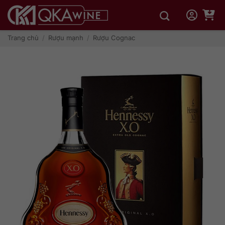
Bỏ
qua
nội
dung
Trang chủ
/
Rượu mạnh
/
Rượu Cognac