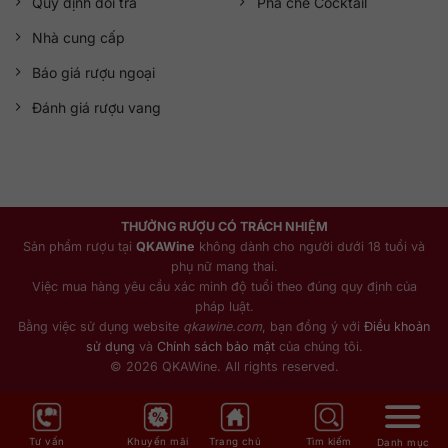
Quy định đổi trả
Pha chế Cocktail
Nhà cung cấp
Báo giá rượu ngoại
Đánh giá rượu vang
THƯỞNG RƯỢU CÓ TRÁCH NHIỆM
Sản phẩm rượu tại
QKAWine
không dành cho người dưới 18 tuổi và
phụ nữ mang thai.
Việc mua hàng yêu cầu xác minh độ tuổi theo đúng quy định của
pháp luật.
Bằng việc sử dụng website
qkawine.com
, bạn đồng ý với
Điều khoản
sử dụng
và
Chính sách bảo mật
của chúng tôi.
© 2026 QKAWine. All rights reserved.
Tư vấn
Khuyến mãi
Trang chủ
Tìm kiếm
Danh mục