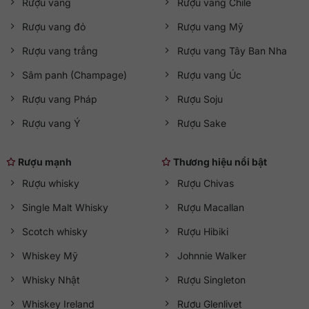
Rượu vang
Rượu vang Chile
Rượu vang đỏ
Rượu vang Mỹ
Rượu vang trắng
Rượu vang Tây Ban Nha
Sâm panh (Champage)
Rượu vang Úc
Rượu vang Pháp
Rượu Soju
Rượu vang Ý
Rượu Sake
Rượu mạnh
Thương hiệu nổi bật
Rượu whisky
Rượu Chivas
Single Malt Whisky
Rượu Macallan
Scotch whisky
Rượu Hibiki
Whiskey Mỹ
Johnnie Walker
Whisky Nhật
Rượu Singleton
Whiskey Ireland
Rượu Glenlivet