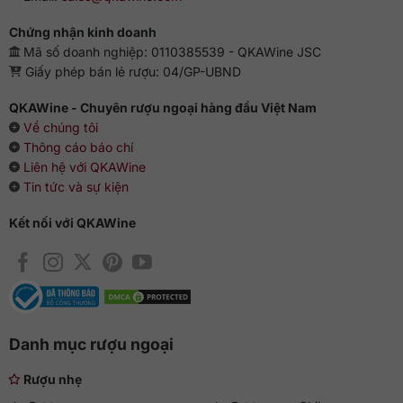
thể làm cho bữa tiệc trở nên sôi nổi hơn với đá lạnh, các món
Chứng nhận kinh doanh
hải sản, sushi, sashimi hoặc pha chế cocktail.
Mã số doanh nghiệp: 0110385539 - QKAWine JSC
Giấy phép bán lẻ rượu: 04/GP-UBND
QKAWine - Chuyên rượu ngoại hàng đầu Việt Nam
Về chúng tôi
Thông cáo báo chí
Liên hệ với QKAWine
Tin tức và sự kiện
Kết nối với QKAWine
Danh mục rượu ngoại
Rượu nhẹ