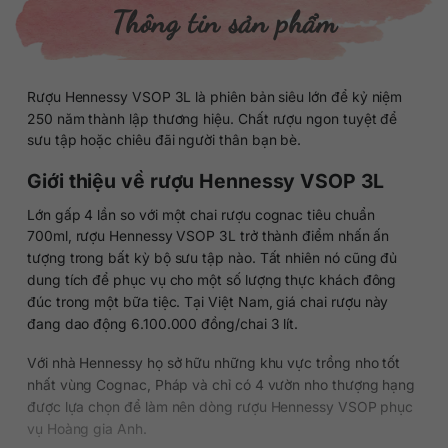
Thông tin sản phẩm
Rượu Hennessy VSOP 3L là phiên bản siêu lớn để kỷ niệm
250 năm thành lập thương hiệu. Chất rượu ngon tuyệt để
sưu tập hoặc chiêu đãi người thân bạn bè.
Giới thiệu về rượu Hennessy VSOP 3L
Lớn gấp 4 lần so với một chai rượu cognac tiêu chuẩn
700ml, rượu Hennessy VSOP 3L trở thành điểm nhấn ấn
tượng trong bất kỳ bộ sưu tập nào. Tất nhiên nó cũng đủ
dung tích để phục vụ cho một số lượng thực khách đông
đúc trong một bữa tiệc. Tại Việt Nam, giá chai rượu này
đang dao động 6.100.000 đồng/chai 3 lít.
Với nhà Hennessy họ sở hữu những khu vực trồng nho tốt
nhất vùng Cognac, Pháp và chỉ có 4 vườn nho thượng hạng
được lựa chọn để làm nên dòng rượu Hennessy VSOP phục
vụ Hoàng gia Anh.