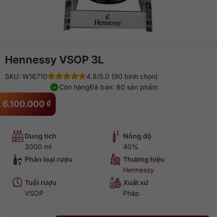
Hennessy VSOP 3L
SKU: W16710
4.8/5.0 (90 bình chọn)
Còn hàng
Đã bán: 80 sản phẩm
6.100.000
₫
Dung tích
Nồng độ
3000 ml
40%
Phân loại rượu
Thương hiệu
Hennessy
Tuổi rượu
Xuất xứ
VSOP
Pháp