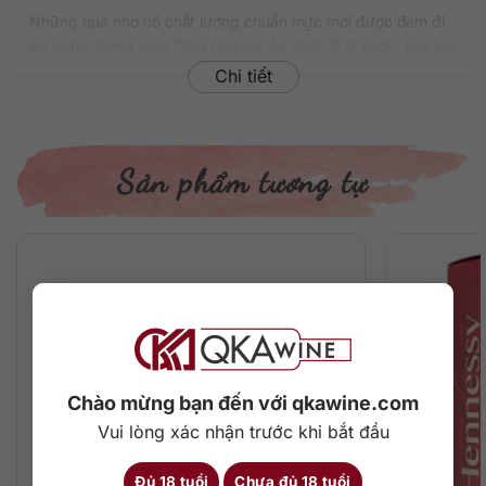
Những quả nho có chất lượng chuẩn mực mới được đem đi
ép nước, trung bình 12kg nho chỉ lấy được 9 lít nước, sau khi
chưng cất kép lại chỉ còn đúng 1 lít rượu cốt. Từ rượu này sẽ
Chi tiết
được ngâm ủ lâu năm trong những thùng gỗ sồi cao cấp.
Cuối cùng, những bậc thầy pha chế của Hennessy sẽ lựa
chọn các thùng và phối trộn nên một chai Hennessy VSOP
với trung tâm là 60 loại rượu tâm hảo hạng.
Sản phẩm tương tự
Một dòng rượu được đặt làm riêng cho Hoàng gia Anh vào
năm 1817 thì chắc chắn nó không thể nào qua loa từ nội
dung cho đến hình thức. Và quả thực những gì Hennessy
VSOP thể hiện cho đến hơn 200 năm nay vẫn nguyên vẹn
như vậy. Phiên bản chúng ta đang nói đến được làm để kỷ
niệm 250 năm thành lập thương hiệu (1765 – 2015). Con số
250 in nổi bật trên cổ chai để nói rõ thông điệp đó.
Thông tin chi tiết về rượu
Chào mừng bạn đến với qkawine.com
Xuất xứ: Pháp
Vui lòng xác nhận trước khi bắt đầu
Thương hiệu: Hennessy
Phân loại: Cognac
Đủ 18 tuổi
Chưa đủ 18 tuổi