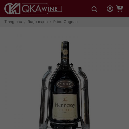
Bỏ
qua
nội
dung
Trang chủ
/
Rượu mạnh
/
Rượu Cognac