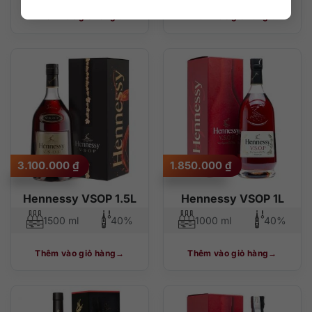
Thêm vào giỏ hàng
Thêm vào giỏ hàng
3.100.000
₫
1.850.000
₫
Hennessy VSOP 1.5L
Hennessy VSOP 1L
1500 ml
40%
1000 ml
40%
Thêm vào giỏ hàng
Thêm vào giỏ hàng