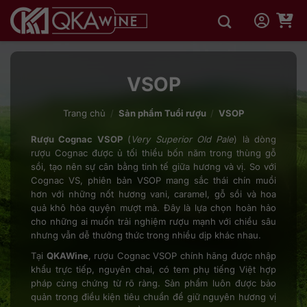
Bỏ
qua
nội
dung
VSOP
Trang chủ
/
Sản phẩm Tuổi rượu
/
VSOP
Rượu Cognac VSOP
(
Very Superior Old Pale
) là dòng
rượu Cognac được ủ tối thiểu bốn năm trong thùng gỗ
sồi, tạo nên sự cân bằng tinh tế giữa hương và vị. So với
Cognac VS, phiên bản VSOP mang sắc thái chín muồi
hơn với những nốt hương vani, caramel, gỗ sồi và hoa
quả khô hòa quyện mượt mà. Đây là lựa chọn hoàn hảo
cho những ai muốn trải nghiệm rượu mạnh với chiều sâu
nhưng vẫn dễ thưởng thức trong nhiều dịp khác nhau.
Tại
QKAWine
, rượu Cognac VSOP chính hãng được nhập
khẩu trực tiếp, nguyên chai, có tem phụ tiếng Việt hợp
pháp cùng chứng từ rõ ràng. Sản phẩm luôn được bảo
quản trong điều kiện tiêu chuẩn để giữ nguyên hương vị