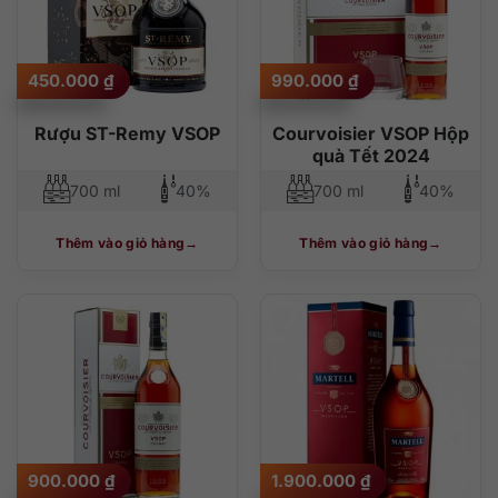
450.000
₫
990.000
₫
Rượu ST-Remy VSOP
Courvoisier VSOP Hộp
quà Tết 2024
700 ml
40%
700 ml
40%
Thêm vào giỏ hàng
Thêm vào giỏ hàng
900.000
₫
1.900.000
₫