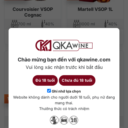
Courvoisier VSOP
Martell VSOP 1L
Cognac
700 ml
40%
1000 ml
40%
Thêm vào giỏ hàng
Thêm vào giỏ hàng
Chào mừng bạn đến với qkawine.com
Vui lòng xác nhận trước khi bắt đầu
Đủ 18 tuổi
Chưa đủ 18 tuổi
Ghi nhớ lựa chọn
Website không dành cho người dưới 18 tuổi, phụ nữ đang
1.400.000
₫
6.100.000
₫
mang thai.
Thưởng thức có trách nhiệm
Martell VSOP 700 ml
Hennessy VSOP 3L
700 ml
40%
3000 ml
40%