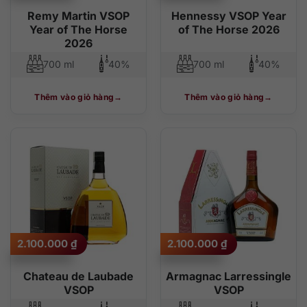
Remy Martin VSOP
Hennessy VSOP Year
Year of The Horse
of The Horse 2026
2026
700 ml
40%
700 ml
40%
Thêm vào giỏ hàng
Thêm vào giỏ hàng
2.100.000
₫
2.100.000
₫
Chateau de Laubade
Armagnac Larressingle
VSOP
VSOP