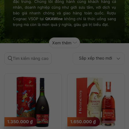
đặc trưng. Chúng tôi đồng hành cùng khách hàng cá
nhân, doanh nghiệp cũng như giới sưu tầm, với dịch vụ
báo giá nhanh chóng và giao hàng toàn quốc. Rượu
Cognac VSOP tại
QKAWine
không chỉ là thức uống sang
trọng mà còn là món quà ý nghĩa, giàu giá trị biểu đạt.
Xem thêm
Sắp xếp theo mới
Tìm kiếm nâng cao
Sắp xếp theo
Sắp xếp theo mức
nhất
Sắp xếp theo giá:
Sắp xếp theo giá:
độ phổ biến
thấp đến cao
cao đến thấp
1.350.000
₫
1.650.000
₫