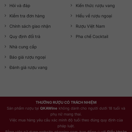
Hỏi và đáp
Kiến thức rượu vang
Kiểm tra đơn hàng
Hiểu về rượu ngoại
Chính sách giao nhận
Rượu Việt Nam
Quy định đổi trả
Pha chế Cocktail
Nhà cung cấp
Báo giá rượu ngoại
Đánh giá rượu vang
THƯỞNG RƯỢU CÓ TRÁCH NHIỆM
Sản phẩm rượu tại
QKAWine
không dành cho người dưới 18 tuổi và
phụ nữ mang thai.
Việc mua hàng yêu cầu xác minh độ tuổi theo đúng quy định của
pháp luật.
Bằng việc sử dụng website
qkawine.com
, bạn đồng ý với
Điều khoản