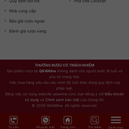
Quy định đổi trả
Pha chế Cocktail
Nhà cung cấp
Báo giá rượu ngoại
Đánh giá rượu vang
THƯỞNG RƯỢU CÓ TRÁCH NHIỆM
Sản phẩm rượu tại
QKAWine
không dành cho người dưới 18 tuổi và
phụ nữ mang thai.
Việc mua hàng yêu cầu xác minh độ tuổi theo đúng quy định của
pháp luật.
Bằng việc sử dụng website
qkawine.com
, bạn đồng ý với
Điều khoản
sử dụng
và
Chính sách bảo mật
của chúng tôi.
© 2026 QKAWine. All rights reserved.
Tư vấn
Khuyến mãi
Trang chủ
Tìm kiếm
Danh mục