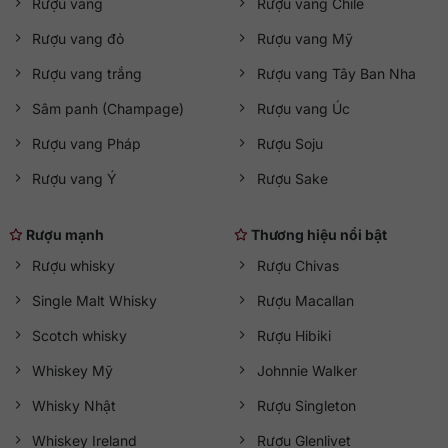
Rượu vang
Rượu vang Chile
Rượu vang đỏ
Rượu vang Mỹ
Rượu vang trắng
Rượu vang Tây Ban Nha
Sâm panh (Champage)
Rượu vang Úc
Rượu vang Pháp
Rượu Soju
Rượu vang Ý
Rượu Sake
Rượu mạnh
Thương hiệu nổi bật
Rượu whisky
Rượu Chivas
Single Malt Whisky
Rượu Macallan
Scotch whisky
Rượu Hibiki
Whiskey Mỹ
Johnnie Walker
Whisky Nhật
Rượu Singleton
Whiskey Ireland
Rượu Glenlivet