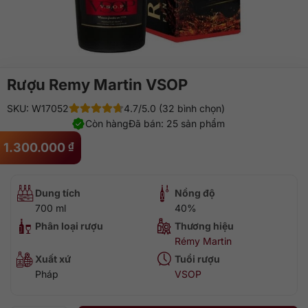
Rượu Remy Martin VSOP
SKU: W17052
4.7/5.0 (32 bình chọn)
Còn hàng
Đã bán: 25 sản phẩm
1.300.000
₫
Dung tích
Nồng độ
700 ml
40%
Phân loại rượu
Thương hiệu
Rémy Martin
Xuất xứ
Tuổi rượu
Pháp
VSOP