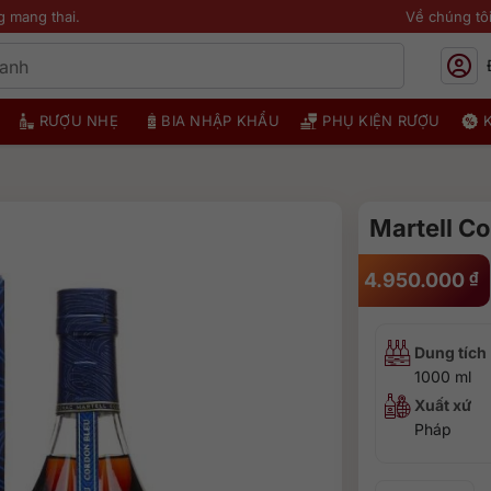
g mang thai.
Về chúng tô
RƯỢU NHẸ
BIA NHẬP KHẨU
PHỤ KIỆN RƯỢU
Martell Co
4.950.000
₫
Dung tích
1000 ml
Xuất xứ
Pháp