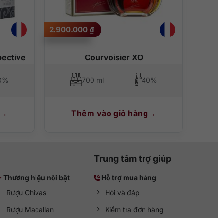
2.900.000
₫
g bạn đang rót chất lỏng màu vàng hổ phách sóng sánh ra
pective
Courvoisier XO
0%
700 ml
40%
Thêm vào giỏ hàng
Trung tâm trợ giúp
Thương hiệu nổi bật
Hỗ trợ mua hàng
Rượu Chivas
Hỏi và đáp
Rượu Macallan
Kiểm tra đơn hàng