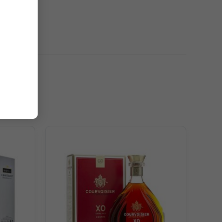
ình ngâm ủ phức tạp nhiều năm bên trong những thùng gỗ
y vườn, mận, mứt táo hòa quyện cùng cà phê mocha rang,
g Borderies.