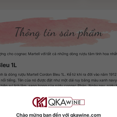
Thông tin sản phẩm
ượng cho cognac Martell với tất cả những dòng rượu tâm tinh hoa nhất
Bleu 1L
h là dòng rượu Martell Cordon Bleu 1L. Kể từ khi ra đời vào năm 191
nổi tiếng. Tên của nó được đặt như một dải ruy băng màu xanh navy, 
ể hiện sự lịch lãm, sang trọng của rượu cognac Pháp. Ngày nay, rượu
đã đích thân tuyển chọn hơn 100 dòng rượu tâm (eaux-de-vie) chất l
deries mới đủ tư cách bước vào một chai Martell Cordon Bleu huyền t
Chào mừng bạn đến với qkawine.com