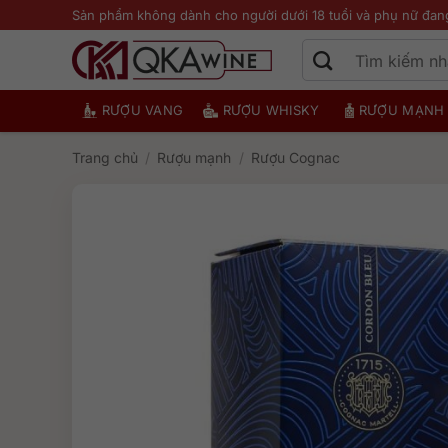
Bỏ
Sản phẩm không dành cho người dưới 18 tuổi và phụ nữ đan
qua
nội
dung
RƯỢU VANG
RƯỢU WHISKY
RƯỢU MẠNH
Trang chủ
/
Rượu mạnh
/
Rượu Cognac