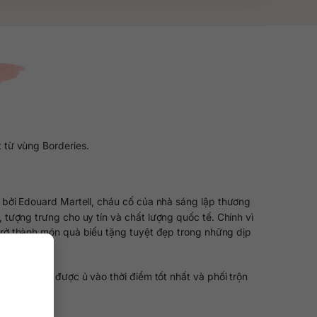
 từ vùng Borderies.
2 bởi Edouard Martell, cháu cố của nhà sáng lập thương
tượng trưng cho uy tín và chất lượng quốc tế. Chính vì
 trở thành món quà biếu tặng tuyệt đẹp trong những dịp
ượng nhất, được ủ vào thời điểm tốt nhất và phối trộn
hoại.