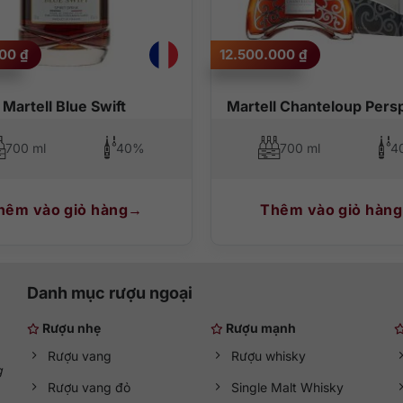
000
₫
12.500.000
₫
lê Tulip là cách tốt nhất để cảm nhận tuyệt tác này. Hãy tưởng tượn
óc ngách và bắt đầu khám phá hương vị tuyệt đẹp trong khoang miệng.
Martell Blue Swift
Martell Chanteloup Pers
700 ml
40%
700 ml
4
hêm vào giỏ hàng
Thêm vào giỏ hàng
Danh mục rượu ngoại
Rượu nhẹ
Rượu mạnh
Rượu vang
Rượu whisky
g
Rượu vang đỏ
Single Malt Whisky