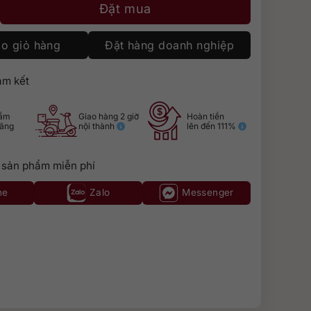
leu 1L số lượng
Đặt mua
o giỏ hàng
Đặt hàng doanh nghiệp
m kết
hẩm
Giao hàng 2 giờ
Hoàn tiền
hãng
nội thành
lên đến 111%
 sản phẩm miễn phí
ne
Zalo
Messenger