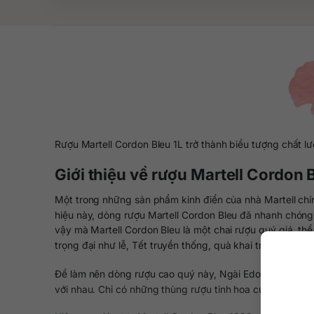
Rượu Martell Cordon Bleu 1L trở thành biểu tượng chất l
Giới thiệu về rượu Martell Cordon 
Một trong những sản phẩm kinh điển của nhà Martell chín
hiệu này, dòng rượu Martell Cordon Bleu đã nhanh chóng 
vậy mà Martell Cordon Bleu là một chai rượu quý giá, th
trọng đại như lễ, Tết truyền thống, quà khai trương,…
Để làm nên dòng rượu cao quý này, Ngài Edouard Martell 
với nhau. Chỉ có những thùng rượu tinh hoa của vùng Bor