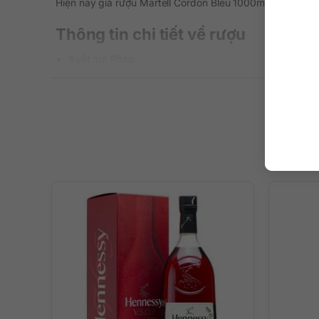
Hiện nay giá rượu Martell Cordon Bleu 1000ml dao động 
Thông tin chi tiết về rượu
Xuất xứ: Pháp
Thương hiệu: Martell
Phân loại: Cognac
Nồng độ: 40%
Dung tích: 1000 ml
Màu sắc: Màu vàng đồng đậm cổ điển
Cách thưởng thức: Ngon nhất khi thưởng thức nguyên 
Quy cách: 12 chai/thùng
Mô tả chi tiết hương vị rượu
Ánh sáng vàng đậm óng ánh khi vừa rót rượu ra ly sẽ mê
sồi Troncais đã gặt hái quả ngọt. Rượu Martell Cordon 
hạt hạnh nhân và cỏ vetiver.
Trên vòm miệng là sự tròn đầy, căng mọng và êm ái của vị
Rượu kết lại với dư vị thật dài, ấn tượng, độc nhất vô nhị