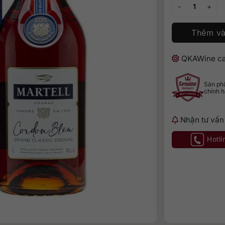
Martell Cordon B
Thêm và
QKAWine ca
Sản p
chính 
Nhận tư vấn
Hotli