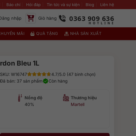
i
Báo chí
Hỏi đáp
Tin tức và sự kiện
Blog
Liên hệ
0363 909 636
Đăng nhập
Giỏ hàng
KHUYẾN MÃI
QUÀ TẶNG
NHÀ SẢN XUẤT
rdon Bleu 1L
SKU: W16747
4.7/5.0 (47 bình chọn)
Đã bán: 37 sản phẩm
Còn hàng
Nồng độ
Thương hiệu
40%
Martell