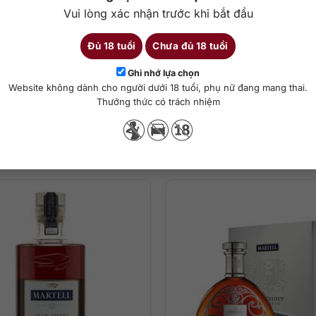
khoảng 5.300.000 đồng/chai tùy thời điểm và đơn vị cung cấp.
Vui lòng xác nhận trước khi bắt đầu
Đủ 18 tuổi
Chưa đủ 18 tuổi
Ghi nhớ lựa chọn
Chi tiết
Website không dành cho người dưới 18 tuổi, phụ nữ đang mang thai.
Thưởng thức có trách nhiệm
Sản phẩm tương tự
chất hoặc thêm đá lạnh, có thể pha chế cocktail
 hoặc bất kỳ một vị khách nào, kể cả là người khó tính nhất. Quá tr
Bleu Cognac trở nên thật sống động với mùi thơm dịu nhẹ của trái câ
 ngọt ngào, thanh lịch, tinh tế từ những dòng rượu tâm tốt nhất vùn
 của trái cây ngọt ngào và gia vị nồng ấm.