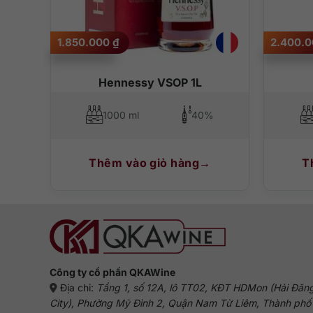
Cách thưởng thức rượu đúng điệu
1.850.000
₫
2.400.
Thưởng thức nguyên chất (uống neat) trong kiểu ly pha 
ly nhỏ, lắc nhẹ ly để mùi thơm lan tràn ra khắp mọi ng
Hennessy VSOP 1L
1000 ml
40%
Thêm vào giỏ hàng
T
Công ty cổ phần QKAWine
Địa chỉ:
Tầng 1, số 12A, lô TT02, KĐT HDMon (Hải Đăn
City), Phường Mỹ Đình 2, Quận Nam Từ Liêm, Thành phố