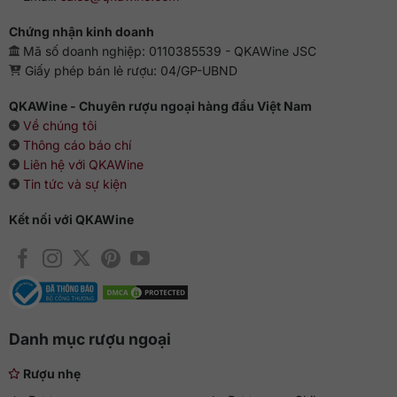
hương thơm sang trọng của rượu rồi tận hưởng vị cay nhẹ
Chứng nhận kinh doanh
cân bằng ngọt ngào thật quá tuyệt. Nên uống nguyên chất
Mã số doanh nghiệp: 0110385539 - QKAWine JSC
cùng đồ ăn nhẹ hoặc thêm chút đá viên để hương thơm
Giấy phép bán lẻ rượu: 04/GP-UBND
càng thêm sảng khoái.
QKAWine - Chuyên rượu ngoại hàng đầu Việt Nam
Về chúng tôi
Thông cáo báo chí
Liên hệ với QKAWine
Tin tức và sự kiện
Kết nối với QKAWine
Danh mục rượu ngoại
Rượu nhẹ