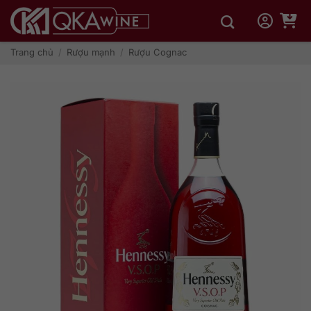
Bỏ
qua
nội
dung
Trang chủ
/
Rượu mạnh
/
Rượu Cognac