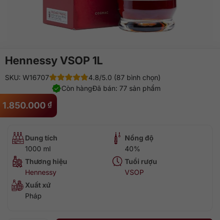
Hennessy VSOP 1L
SKU: W16707
4.8/5.0 (87 bình chọn)
Còn hàng
Đã bán: 77 sản phẩm
1.850.000
₫
Dung tích
Nồng độ
1000 ml
40%
Thương hiệu
Tuổi rượu
Hennessy
VSOP
Xuất xứ
Pháp