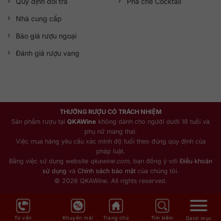
Quy định đổi trả
Pha chế Cocktail
Nhà cung cấp
Báo giá rượu ngoại
Đánh giá rượu vang
THƯỞNG RƯỢU CÓ TRÁCH NHIỆM
Sản phẩm rượu tại
QKAWine
không dành cho người dưới 18 tuổi và
phụ nữ mang thai.
Việc mua hàng yêu cầu xác minh độ tuổi theo đúng quy định của
pháp luật.
Bằng việc sử dụng website
qkawine.com
, bạn đồng ý với
Điều khoản
sử dụng
và
Chính sách bảo mật
của chúng tôi.
© 2026 QKAWine. All rights reserved.
Tư vấn
Khuyến mãi
Trang chủ
Tìm kiếm
Danh mục