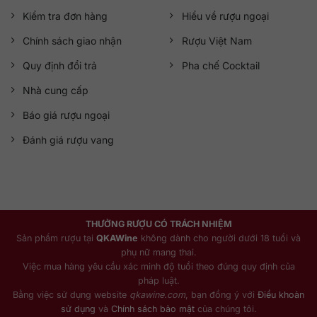
Kiểm tra đơn hàng
Hiểu về rượu ngoại
Chính sách giao nhận
Rượu Việt Nam
Quy định đổi trả
Pha chế Cocktail
Nhà cung cấp
Báo giá rượu ngoại
Đánh giá rượu vang
THƯỞNG RƯỢU CÓ TRÁCH NHIỆM
Sản phẩm rượu tại
QKAWine
không dành cho người dưới 18 tuổi và
phụ nữ mang thai.
Việc mua hàng yêu cầu xác minh độ tuổi theo đúng quy định của
pháp luật.
Bằng việc sử dụng website
qkawine.com
, bạn đồng ý với
Điều khoản
sử dụng
và
Chính sách bảo mật
của chúng tôi.