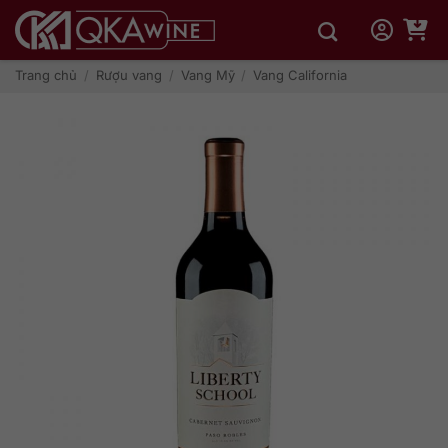
Bỏ
qua
nội
dung
Trang chủ
/
Rượu vang
/
Vang Mỹ
/
Vang California