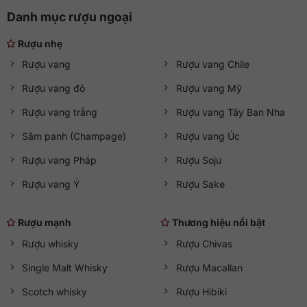
Danh mục rượu ngoại
Hướng dẫn thưởng thức Liberty School
Cabernet Sauvignon trọn vẹn
Rượu nhẹ
Rượu vang
Rượu vang Chile
Vang nên được uống ở nhiệt độ từ 16-18 độ C, hãy kết hợp
thêm các món ăn ngon như thịt bò, thịt lợn, thịt dê, thịt cừu
Rượu vang đỏ
Rượu vang Mỹ
hoặc các món hải sản để làm cho bữa ăn thêm ý vị.
Rượu vang trắng
Rượu vang Tây Ban Nha
Sâm panh (Champage)
Rượu vang Úc
Rượu vang Pháp
Rượu Soju
Rượu vang Ý
Rượu Sake
Rượu mạnh
Thương hiệu nổi bật
Rượu whisky
Rượu Chivas
Single Malt Whisky
Rượu Macallan
Scotch whisky
Rượu Hibiki