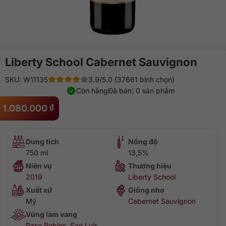
Liberty School Cabernet Sauvignon
SKU: W11135
3.9/5.0 (37661 bình chọn)
Còn hàng
Đã bán: 0 sản phẩm
1.080.000
₫
Dung tích
Nồng độ
750 ml
13,5%
Niên vụ
Thương hiệu
2019
Liberty School
Xuất xứ
Giống nho
Mỹ
Cabernet Sauvignon
Vùng làm vang
Paso Robles
,
San Luis