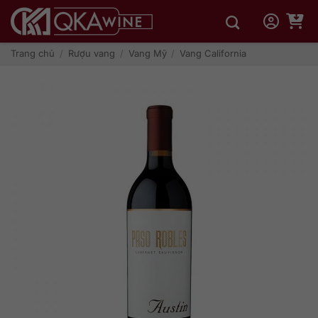
Bỏ
qua
nội
dung
Trang chủ
/
Rượu vang
/
Vang Mỹ
/
Vang California