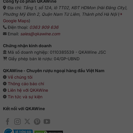
Công ty cổ phần QKAWine
qua nhiều bước lọc nho, sau đó họ sẽ đem đi ủ trong thùng
Địa chỉ:
Tầng 1, số 12A, lô TT02, KĐT HDMon (Hải Đăng City),
gỗ sồi Pháp. Điều làm nên giá trị của chai vang này đó chính
Phường Mỹ Đình 2, Quận Nam Từ Liêm, Thành phố Hà Nội
(
là nhờ phương pháp kéo dài thời gian làm khô gỗ sồi trước
Google Maps
)
khi ghép lại thành thùng và nướng lên, giúp vang sở hữu
Điện thoại:
0363 909 636
hương vị độc đáo, khó có một loại vang nào có thể sánh
Email:
sales@qkawine.com
được.
Chứng nhận kinh doanh
Rượu vang Austin Cabernet Sauvignon Paso Robles với nồng
Mã số doanh nghiệp: 0110385539 - QKAWine JSC
độ 14.5%, vang có sắc màu đỏ ruby đậm đặc, kèm bao bì
Giấy phép bán lẻ rượu: 04/GP-UBND
sang trọng. Đây chắc chắn là chai vang giúp bạn có một
ngày cuối tuần thật trọn vẹn.
QKAWine - Chuyên rượu ngoại hàng đầu Việt Nam
Về chúng tôi
Thông tin chi tiết
Thông cáo báo chí
Xuất xứ: Mỹ
Liên hệ với QKAWine
Thương hiệu: Hope Family Wines
Tin tức và sự kiện
Vùng sản xuất: California
Kết nối với QKAWine
Loại vang: Rượu vang đỏ
Giống nho: Cabernet Sauvignon
Nồng độ: 14.5%
Dung tích: 750 ml