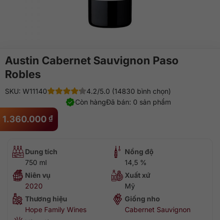
Austin Cabernet Sauvignon Paso
Robles
SKU: W11140
4.2/5.0 (14830 bình chọn)
Còn hàng
Đã bán: 0 sản phẩm
1.360.000
₫
Dung tích
Nồng độ
750 ml
14,5 %
Niên vụ
Xuất xứ
2020
Mỹ
Thương hiệu
Giống nho
Hope Family Wines
Cabernet Sauvignon