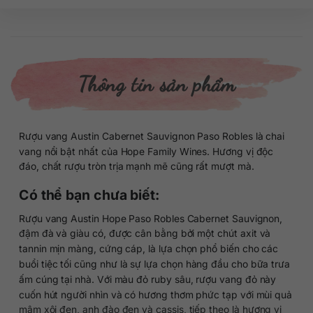
Thông tin sản phẩm
Rượu vang Austin Cabernet Sauvignon Paso Robles là chai
vang nổi bật nhất của Hope Family Wines. Hương vị độc
đáo, chất rượu tròn trịa mạnh mẽ cũng rất mượt mà.
Có thể bạn chưa biết:
Rượu vang Austin Hope Paso Robles Cabernet Sauvignon,
đậm đà và giàu có, được cân bằng bởi một chút axit và
tannin mịn màng, cứng cáp, là lựa chọn phổ biến cho các
buổi tiệc tối cũng như là sự lựa chọn hàng đầu cho bữa trưa
ấm cúng tại nhà. Với màu đỏ ruby sâu, rượu vang đỏ này
cuốn hút người nhìn và có hương thơm phức tạp với mùi quả
mâm xôi đen, anh đào đen và cassis, tiếp theo là hương vị