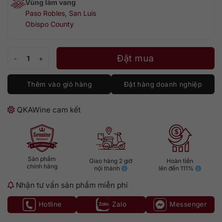
Vùng làm vang
Paso Robles
,
San Luis
Obispo County
Austin Cabernet Sauvignon Paso Robles số lượng
Đặt mua
Thêm vào giỏ hàng
Đặt hàng doanh nghiệp
QKAWine cam kết
Sản phẩm
Giao hàng 2 giờ
Hoàn tiền
chính hãng
nội thành
lên đến 111%
Nhận tư vấn sản phẩm miễn phí
Hotline
Zalo
Messenger