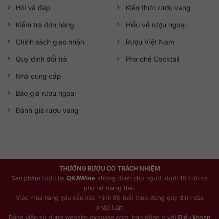
Hỏi và đáp
Kiến thức rượu vang
Kiểm tra đơn hàng
Hiểu về rượu ngoại
Chính sách giao nhận
Rượu Việt Nam
Quy định đổi trả
Pha chế Cocktail
Nhà cung cấp
Báo giá rượu ngoại
Đánh giá rượu vang
THƯỞNG RƯỢU CÓ TRÁCH NHIỆM
Sản phẩm rượu tại
QKAWine
không dành cho người dưới 18 tuổi và
phụ nữ mang thai.
Việc mua hàng yêu cầu xác minh độ tuổi theo đúng quy định của
pháp luật.
Bằng việc sử dụng website
qkawine.com
, bạn đồng ý với
Điều khoản