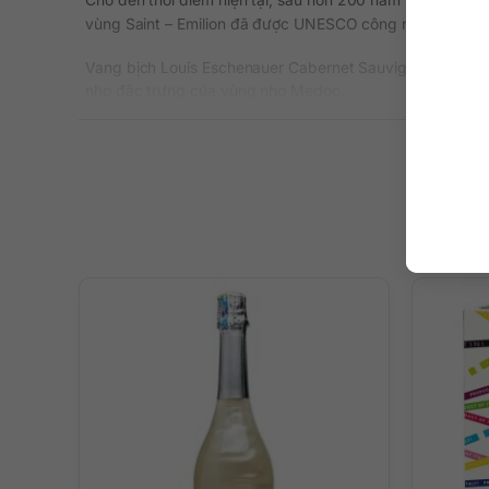
vùng Saint – Emilion đã được UNESCO công nhận là di sản
Vang bịch Louis Eschenauer Cabernet Sauvignon 3 lít (P
nho đặc trưng của vùng nho Medoc.
Thông tin chi tiết
Xuất xứ: Pháp
Thương hiệu: Louis Eschenauer
Loại: Rượu vang đỏ
Nồng độ: 13%
Dung tích: 3 lít
Giống nho: Cabernet Sauvignon
Màu sắc: Đỏ đậm
Nhiệt Độ Phục Vụ: Vang sẽ ngon nhất khi ở nhiệt độ từ
Quy cách: Bịch
Hương vị tinh tế
Rượu vang là sự kết hợp hài hòa giữa các loại hoa quả n
nhàng, và chát nhẹ ở vòm miệng.