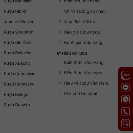
Rượu Macallan
Kiểm tra đơn hàng
Rượu Hibiki
Chính sách giao nhận
Johnnie Walker
Quy định đổi trả
Rượu Singleton
Báo giá rượu ngoại
Rượu Glenlivet
Đánh giá rượu vang
Rượu Balvenie
Hiểu về rượu
Kiến thức rượu vang
Rượu Absolut
Kiến thức rượu ngoại
Rượu Courvoisier
Hiểu về rượu Việt Nam
Rượu Hennessy
Pha chế Cocktail
Rượu Beluga
Rượu Danzka