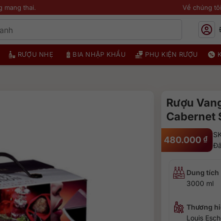
g mang thai.
Về chúng tô
RƯỢU NHẸ
BIA NHẬP KHẨU
PHỤ KIỆN RƯỢU
Rượu Vang
Cabernet S
S
480.000
₫
Đã
Dung tích
3000 ml
Thương hi
Louis Esc