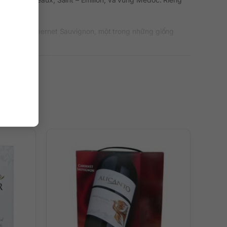
giống nho Cabernet Sauvignon, một trong những giống
i uống, bạn sẽ cảm nhận được hương vị ngọt ngào, nhẹ