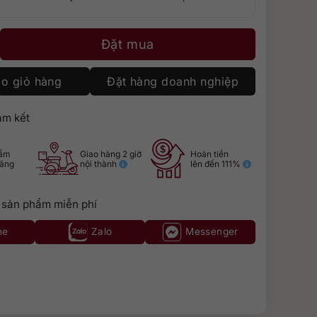
háp Louis Eschenauer Cabernet Sauvignon 3 lít (Pháp) số lượng
Đặt mua
o giỏ hàng
Đặt hàng doanh nghiệp
m kết
hẩm
Giao hàng 2 giờ
Hoàn tiền
hãng
nội thành
lên đến 111%
 sản phẩm miễn phí
ne
Zalo
Messenger