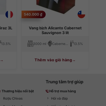
540.000
₫
lan tỏa. Trong khi uống, hãy nhấp từng ngụm nhỏ để cảm
iraz 3L
Vang bịch Alicanto Cabernet
ỏ, spaghetti, pizza, hoặc thậm chí là thịt gà, thịt cừu…
Sauvignon 3 lít
13.5%
3000 ml
Cabernet Sauvignon
13.5%
Thêm vào giỏ hàng
Trung tâm trợ giúp
Thương hiệu nổi bật
Hỗ trợ mua hàng
Rượu Chivas
Hỏi và đáp