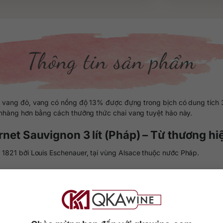
Thông tin sản phẩm
u vang đỏ, vang có nồng độ 13% được đựng trong bịch có dung tích 3 
 nhàng hơn bằng cách thưởng thức chai vang tuyệt hảo này.
net Sauvignon 3 lít (Pháp) – Từ thương h
 1821 bởi Louis Eschenauer, tại vùng Alsace thuộc nước Pháp.
efort La Tour de Mons thuộc quận Sous Sans, Médoc và cả vườn nho
 đầu từ năm 2007, khi họ tham gia vào nhóm Les Grands Chais de Fra
à vùng lãnh thổ.
Gia tộc đã có 3 khu vực trồng nho rộng lớn, với sản lượng nho dồi dà