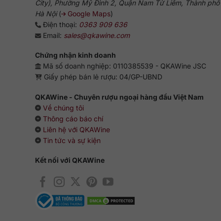
City), Phường Mỹ Đình 2, Quận Nam Từ Liêm, Thành phố
Hà Nội
(
Google Maps
)
Điện thoại:
0363 909 636
Email:
sales@qkawine.com
Chứng nhận kinh doanh
Mã số doanh nghiệp: 0110385539 - QKAWine JSC
Giấy phép bán lẻ rượu: 04/GP-UBND
QKAWine - Chuyên rượu ngoại hàng đầu Việt Nam
Về chúng tôi
Thông cáo báo chí
Liên hệ với QKAWine
Tin tức và sự kiện
Kết nối với QKAWine