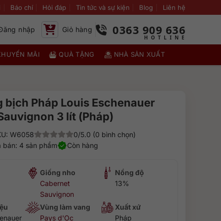
i
Báo chí
Hỏi đáp
Tin tức và sự kiện
Blog
Liên hệ
0363 909 636
Đăng nhập
Giỏ hàng
KHUYẾN MÃI
QUÀ TẶNG
NHÀ SẢN XUẤT
 bịch Pháp Louis Eschenauer
auvignon 3 lít (Pháp)
KU: W6058
0/5.0 (0 bình chọn)
 bán: 4 sản phẩm
Còn hàng
Giống nho
Nồng độ
Cabernet
13%
Sauvignon
ệu
Vùng làm vang
Xuất xứ
henauer
Pays d'Oc
Pháp