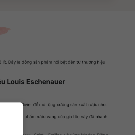
lít. Đây là dòng sản phẩm nổi bật đến từ thương hiệu
iệu Louis Eschenauer
 Chateau Olivier để mở rộng xưởng sản xuất rượu nho.
nce, các sản phẩm rượu vang của gia tộc này đã nhanh
o: vùng Bordeaux, Saint – Emilion, và vùng Medoc. Riêng