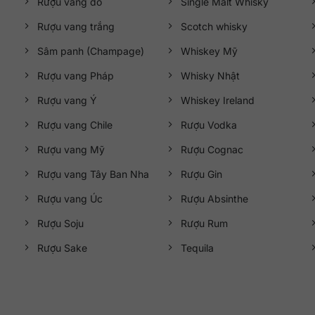
Rượu vang đỏ
Single Malt Whisky
Rượu vang trắng
Scotch whisky
Sâm panh (Champage)
Whiskey Mỹ
Rượu vang Pháp
Whisky Nhật
Rượu vang Ý
Whiskey Ireland
Rượu vang Chile
Rượu Vodka
Rượu vang Mỹ
Rượu Cognac
Rượu vang Tây Ban Nha
Rượu Gin
Rượu vang Úc
Rượu Absinthe
Rượu Soju
Rượu Rum
Rượu Sake
Tequila