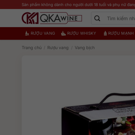
Bỏ
Sản phẩm không dành cho người dưới 18 tuổi và phụ nữ đan
qua
nội
dung
RƯỢU VANG
RƯỢU WHISKY
RƯỢU MẠNH
Trang chủ
/
Rượu vang
/
Vang bịch