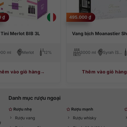
0
₫
495.000
₫
õ màu sắc đỏ đậm, đừng quên lắc nhẹ ly rượu để cho hương vị được 
Tini Merlot BIB 3L
Vang bịch Moanastier Sh
 Châu Á, lẫn Châu Âu để bữa tiệc của bạn được trọn vẹn. Đó là thịt đ
00 ml
Merlot
12%
3000 ml
Syrah (Shiraz)
hêm vào giỏ hàng
Thêm vào giỏ hàng
Danh mục rượu ngoại
Rượu nhẹ
Rượu mạnh
Rượu vang
Rượu whisky
g