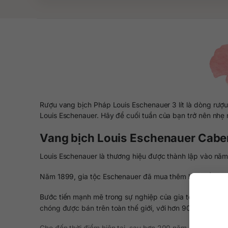
Rượu vang bịch Pháp Louis Eschenauer 3 lít là dòng rượ
Louis Eschenauer. Hãy để cuối tuần của bạn trở nên nhẹ
Vang bịch Louis Eschenauer Caber
Louis Eschenauer là thương hiệu được thành lập vào năm
Năm 1899, gia tộc Eschenauer đã mua thêm khu đất Terr
Bước tiến mạnh mẽ trong sự nghiệp của gia tộc này bắt
chóng được bán trên toàn thế giới, với hơn 90 quốc gia v
Cho đến thời điểm hiện tại, sau hơn 200 năm phát triển. 