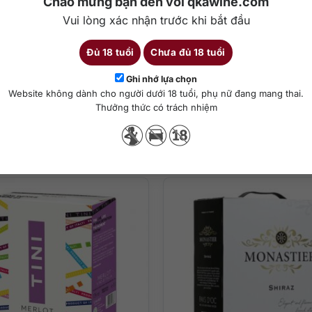
Chào mừng bạn đến với qkawine.com
 thế giới với giống nho Merlot.
Vui lòng xác nhận trước khi bắt đầu
háp) là sản phẩm tuyệt vời của thương hiệu, sản phẩm được làm từ 
Đủ 18 tuổi
Chưa đủ 18 tuổi
Chi tiết
Ghi nhớ lựa chọn
Website không dành cho người dưới 18 tuổi, phụ nữ đang mang thai.
Thưởng thức có trách nhiệm
Sản phẩm tương tự
 16-18 độ.
hư mứt đỏ, quả lý chua, các loại nho tươi, kết hợp với cam, quýt. Kh