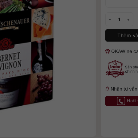
Rượu Vang bịch P
Thêm và
QKAWine ca
Sản p
chính 
Nhận tư vấn
Hotli