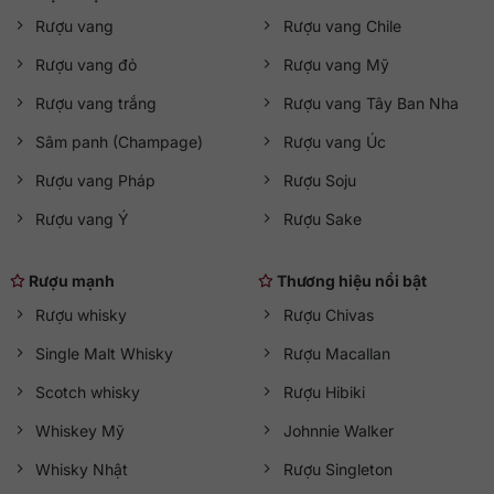
Rượu vang
Rượu vang Chile
Rượu vang đỏ
Rượu vang Mỹ
Rượu vang trắng
Rượu vang Tây Ban Nha
Sâm panh (Champage)
Rượu vang Úc
Rượu vang Pháp
Rượu Soju
Rượu vang Ý
Rượu Sake
Rượu mạnh
Thương hiệu nổi bật
Rượu whisky
Rượu Chivas
Single Malt Whisky
Rượu Macallan
Scotch whisky
Rượu Hibiki
Whiskey Mỹ
Johnnie Walker
Whisky Nhật
Rượu Singleton