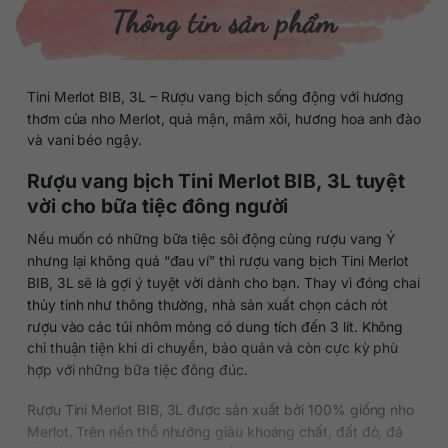
Thông tin sản phẩm
Tini Merlot BIB, 3L – Rượu vang bịch sống động với hương
thơm của nho Merlot, quả mận, mâm xôi, hương hoa anh đào
và vani béo ngậy.
Rượu vang bịch Tini Merlot BIB, 3L tuyệt
vời cho bữa tiệc đông người
Nếu muốn có những bữa tiệc sôi động cùng rượu vang Ý
nhưng lại không quá “đau ví” thì rượu vang bịch Tini Merlot
BIB, 3L sẽ là gợi ý tuyệt vời dành cho bạn. Thay vì đóng chai
thủy tinh như thông thường, nhà sản xuất chọn cách rót
rượu vào các túi nhôm mỏng có dung tích đến 3 lít. Không
chỉ thuận tiện khi di chuyển, bảo quản và còn cực kỳ phù
hợp với những bữa tiệc đông đúc.
Rượu Tini Merlot BIB, 3L được sản xuất bởi 100% giống nho
Merlot. Trên nền thổ nhưỡng giàu khoáng chất, đất đỏ, đá