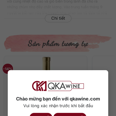
vôi cùng nhiệt độ cao và gió biển trong lành đã cho ra
những chùm nho đầy chất lượng. Vào trung tuần tháng 9
người ta bắt tay vào thu hoạch nho, chọn lọc và đưa về nhà
Chi tiết
máy. Cuống nho được loại bỏ, sau đó đem đi ép nhẹ nhàng
để lấy một phần nước rất nhỏ rỉ xuống thùng chứa. Nước cốt
nho sẽ tiếp tục lên men lần đầu khoảng 10 ngày ở nhiệt độ
25-26 độ C. Tiếp đến là quá trình lên men Malolactic (lên
men lần 2) kéo dài vài tháng để rượu được trưởng thành, tạo
Sản phẩm tương tự
hương vị đầy đặn cho vang thành phẩm. Cuối cùng, rượu đã
ủ đạt tiêu chuẩn sẽ chuyển sang những vại inox cỡ lớn để
lắng cặn, giúp mẻ rượu hoàn chỉnh có màu sắc đẹp mắt và
độ trong tinh tế.
-14%
Thông tin chi tiết
Xuất xứ: Ý
Thương hiệu: Caviro Soc. Coop. Agricola
Vùng sản xuất: Emilia Romagna (Italy / Vino d’Italia)
Chào mừng bạn đến với qkawine.com
Loại vang: Rượu vang đỏ
Giống nho: Merlot
Vui lòng xác nhận trước khi bắt đầu
Nồng độ: 12%