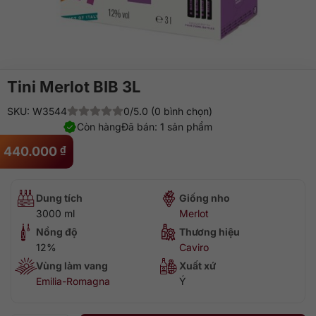
Tini Merlot BIB 3L
SKU: W3544
0/5.0 (0 bình chọn)
Còn hàng
Đã bán: 1 sản phẩm
440.000
₫
Dung tích
Giống nho
3000 ml
Merlot
Nồng độ
Thương hiệu
12%
Caviro
Vùng làm vang
Xuất xứ
Emilia-Romagna
Ý