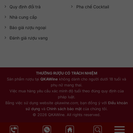
Quy định đổi trả
Pha chế Cocktail
Nhà cung cấp
Báo giá rượu ngoại
Đánh giá rượu vang
THƯỞNG RƯỢU CÓ TRÁCH NHIỆM
Sản phẩm rượu tại
QKAWine
không dành cho người dưới 18 tuổi và
phụ nữ mang thai.
Việc mua hàng yêu cầu xác minh độ tuổi theo đúng quy định của
pháp luật.
Bằng việc sử dụng website
qkawine.com
, bạn đồng ý với
Điều khoản
sử dụng
và
Chính sách bảo mật
của chúng tôi.
© 2026 QKAWine. All rights reserved.