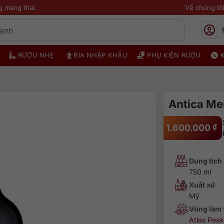
g mang thai.
Về chúng tô
RƯỢU NHẸ
BIA NHẬP KHẨU
PHỤ KIỆN RƯỢU
Antica Me
1.600.000
₫
Dung tích
750 ml
Xuất xứ
Mỹ
Vùng làm
Atlas Peak