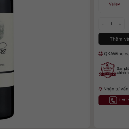
Valley
Antica Merlot số
Thêm và
QKAWine ca
Sản p
chính 
Nhận tư vấn
Hotli