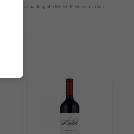
g mặt tích cực của dòng nho Merlot để lên men và làm
với tannin mịn và độ axit thân thiện với thực phẩm.