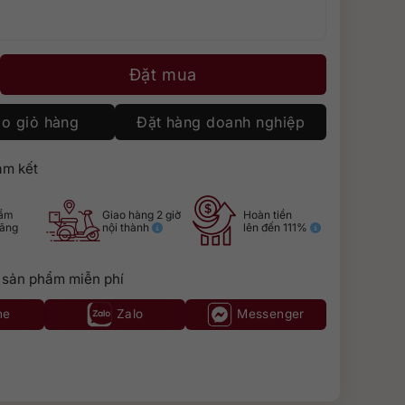
 lượng
Đặt mua
o giỏ hàng
Đặt hàng doanh nghiệp
m kết
hẩm
Giao hàng 2 giờ
Hoàn tiền
hãng
nội thành
lên đến 111%
 sản phẩm miễn phí
ne
Zalo
Messenger