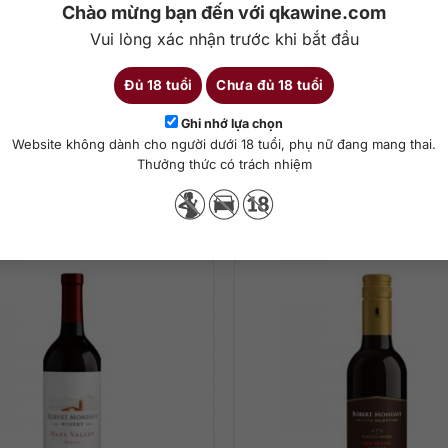
Chào mừng bạn đến với qkawine.com
Marchesi Antinori, các nhà sản xuất vang đã ứng dụng triệt để nhữn
Vui lòng xác nhận trước khi bắt đầu
 nổi bật khiến nhiều người mê đắm khi thưởng thức.
a Merlot
Đủ 18 tuổi
Chưa đủ 18 tuổi
Chi tiết
Ghi nhớ lựa chọn
Website không dành cho người dưới 18 tuổi, phụ nữ đang mang thai.
Thưởng thức có trách nhiệm
Sản phẩm tương tự
 độ từ 12-16 độ C.
 chào đón người ngửi, và trong miệng, rượu vang có độ đậm vừa phải 
a Merlot