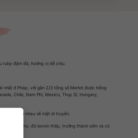
u ruby đậm đà, hương vị dễ chịu.
mẽ nhất ở Pháp, với gần 2/3 tổng số Merlot được trồng
Canada, Chile, Nam Phi, Mexico, Thụy Sĩ, Hungary,
hặt chẽ với nhau về mặt di truyền.
ềm mại của nho, độ tannin thấp, trưởng thành sớm và có