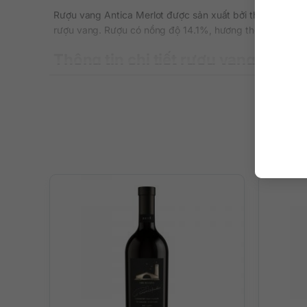
Rượu vang Antica Merlot được sản xuất bởi thương hiệu 
rượu vang. Rượu có nồng độ 14.1%, hương thơm quyến rũ,
Thông tin chi tiết rượu vang Antic
Thương hiệu: Marchesi Antinori
Xuất xứ: Mỹ
Vùng sản xuất: California / Napa Valley
Nhà máy rượu: Antica
Loại vang: Rượu vang đỏ
Giống nho: Merlot
Nồng độ: 14,1%
Dung tích: 750 ml
Màu sắc: Màu đỏ ruby đậm đà
Nhiệt độ phục vụ: Vang sẽ ngon nhất khi uống ở nhiệt
Quy cách: Thùng 6 chai
Hương thơm của cỏ cà ri, moka, cacao và anh đào đỏ tươi
Lợi ý khi sử dụng rượu vang Antic