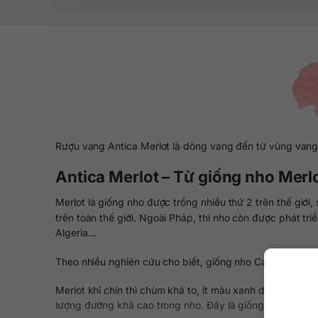
Rượu vang Antica Merlot là dòng vang đến từ vùng vang 
Antica Merlot – Từ giống nho Merl
Merlot là giống nho được trồng nhiều thứ 2 trên thế giớ
trên toàn thế giới. Ngoài Pháp, thì nho còn được phát tr
Algeria…
Theo nhiều nghiên cứu cho biết, giống nho Cabernet Fran
Merlot khi chín thì chùm khá to, ít màu xanh dương, da 
lượng đường khá cao trong nho. Đây là giống nho khá ph