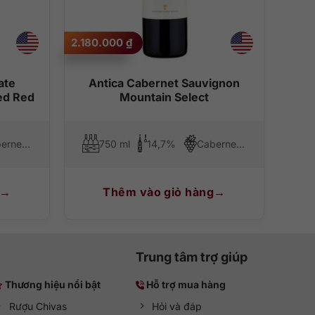
ũng như tăng cường hệ miễn dịch ở người. Vang còn giúp
2.180.000
₫
quả mận đen, anh đào, các loại thảo mộc khô, hoa hồng,
ate
Antica Cabernet Sauvignon
đến ly khác mà không biết chán.
ed Red
Mountain Select
Cabernet Sauvignon, Merlot, Malbec, Cabernet Franc, Petit Verdot
750 ml
14,7%
Cabernet Sauvignon
, thịt lợn, thịt heo, các món hải sản đặc trưng của Việt
Thêm vào giỏ hàng
Trung tâm trợ giúp
Thương hiệu nổi bật
Hỗ trợ mua hàng
Rượu Chivas
Hỏi và đáp