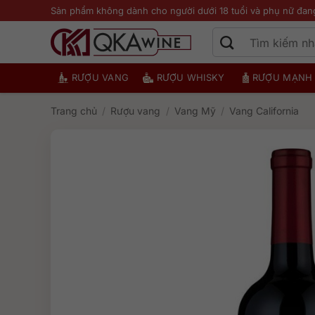
Bỏ
Sản phẩm không dành cho người dưới 18 tuổi và phụ nữ đan
qua
nội
dung
RƯỢU VANG
RƯỢU WHISKY
RƯỢU MẠNH
Trang chủ
/
Rượu vang
/
Vang Mỹ
/
Vang California