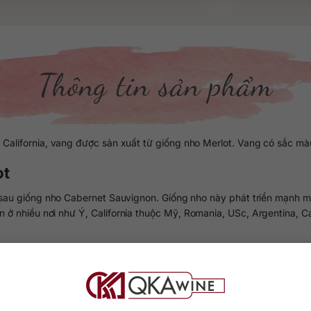
Thông tin sản phẩm
California, vang được sản xuất từ giống nho Merlot. Vang có sắc mà
ot
i, sau giống nho Cabernet Sauvignon. Giống nho này phát triển mạnh 
iển ở nhiều nơi như Ý, California thuộc Mỹ, Romania, USc, Argentina, 
c chính là giống nho cha của dòng Merlot bởi chúng có mối quan hệ c
mỏng và đôi khi là đen. Khi thưởng thức, bạn sẽ cảm nhận được sự m
ù hợp với những người yêu thích hương vị ngọt ngào, mềm mại.