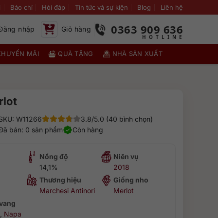
i
Báo chí
Hỏi đáp
Tin tức và sự kiện
Blog
Liên hệ
0363 909 636
Đăng nhập
Giỏ hàng
KHUYẾN MÃI
QUÀ TẶNG
NHÀ SẢN XUẤT
rlot
SKU: W11266
3.8/5.0 (40 bình chọn)
Đã bán: 0 sản phẩm
Còn hàng
Nồng độ
Niên vụ
14,1%
2018
Thương hiệu
Giống nho
Marchesi Antinori
Merlot
 vang
,
Napa