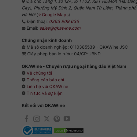
Địa chỉ:
Tầng 1, số 12A, lô TT02, KĐT HDMon (Hải Đăn
City), Phường Mỹ Đình 2, Quận Nam Từ Liêm, Thành phố
Hà Nội
(
Google Maps
)
Điện thoại:
0363 909 636
Email:
sales@qkawine.com
Chứng nhận kinh doanh
Mã số doanh nghiệp: 0110385539 - QKAWine JSC
Giấy phép bán lẻ rượu: 04/GP-UBND
QKAWine - Chuyên rượu ngoại hàng đầu Việt Nam
Về chúng tôi
Thông cáo báo chí
Liên hệ với QKAWine
Tin tức và sự kiện
Kết nối với QKAWine