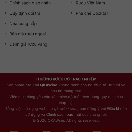
Chính sách giao nhận
Rượu Việt Nam
Quy định đổi trả
Pha chế Cocktail
Nhà cung cấp
Báo giá rượu ngoại
Đánh giá rượu vang
THƯỞNG RƯỢU CÓ TRÁCH NHIỆM
Sản phẩm rượu tại
QKAWine
không dành cho người dưới 18 tuổi và
phụ nữ mang thai.
Việc mua hàng yêu cầu xác minh độ tuổi theo đúng quy định của
pháp luật.
Bằng việc sử dụng website
qkawine.com
, bạn đồng ý với
Điều khoản
sử dụng
và
Chính sách bảo mật
của chúng tôi.
© 2026 QKAWine. All rights reserved.