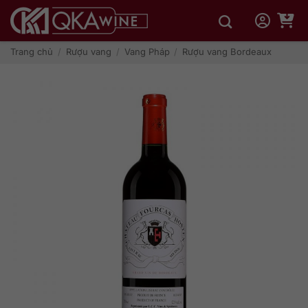
Bỏ
qua
nội
dung
Trang chủ
/
Rượu vang
/
Vang Pháp
/
Rượu vang Bordeaux