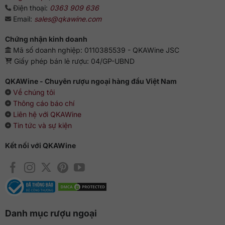
Điện thoại:
0363 909 636
điểm chất lượng, trong đó:
Email:
sales@qkawine.com
James Suckling – Vintage 2016 với số điểm 91/100
Chứng nhận kinh doanh
Wine Advocate – Vintage 2016 với số điểm 89/100
Le Figaro Vin – Frederic Durand Bazin – Vintage 2016 với
Mã số doanh nghiệp: 0110385539 - QKAWine JSC
số điểm 17.5/20
Giấy phép bán lẻ rượu: 04/GP-UBND
Bettane Desseauve – Vintage 2016 với số điểm 92-
QKAWine - Chuyên rượu ngoại hàng đầu Việt Nam
93/100
Về chúng tôi
Thông cáo báo chí
Liên hệ với QKAWine
Tin tức và sự kiện
Kết nối với QKAWine
Danh mục rượu ngoại