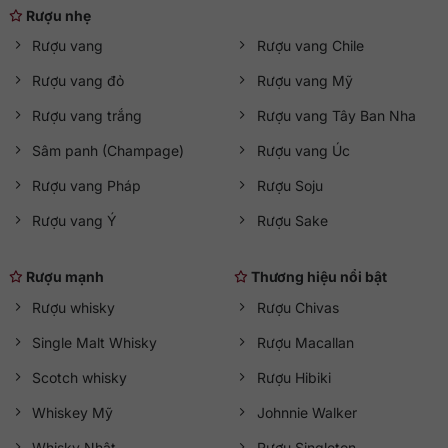
Rượu nhẹ
Rượu vang
Rượu vang Chile
Rượu vang đỏ
Rượu vang Mỹ
Rượu vang trắng
Rượu vang Tây Ban Nha
Sâm panh (Champage)
Rượu vang Úc
Rượu vang Pháp
Rượu Soju
Rượu vang Ý
Rượu Sake
Rượu mạnh
Thương hiệu nổi bật
Rượu whisky
Rượu Chivas
Single Malt Whisky
Rượu Macallan
Scotch whisky
Rượu Hibiki
Whiskey Mỹ
Johnnie Walker
Whisky Nhật
Rượu Singleton