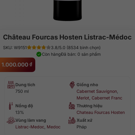
Château Fourcas Hosten Listrac-Médoc
SKU: W9151
3.8/5.0 (8534 bình chọn)
Còn hàng
Đã bán: 0 sản phẩm
1.000.000
₫
Dung tích
Giống nho
750 ml
Cabernet Sauvignon
,
Merlot
,
Cabernet Franc
Nồng độ
Thương hiệu
13%
Chateau Fourcas Hosten
Vùng làm vang
Xuất xứ
Listrac-Medoc
,
Medoc
Pháp