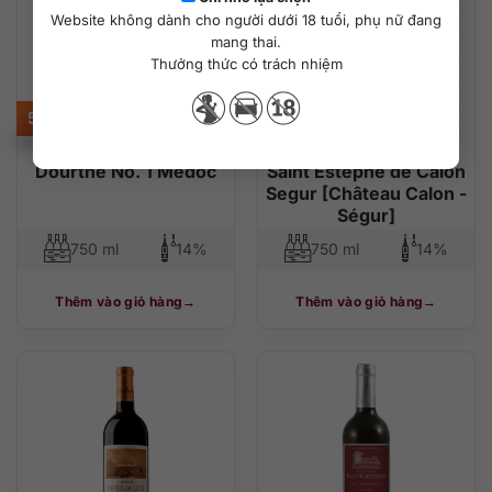
Website không dành cho người dưới 18 tuổi, phụ nữ đang
mang thai.
Thưởng thức có trách nhiệm
585.000
₫
1.850.000
₫
Dourthe No. 1 Médoc
Saint Estephe de Calon
Segur [Château Calon -
Ségur]
750 ml
14%
750 ml
14%
Thêm vào giỏ hàng
Thêm vào giỏ hàng