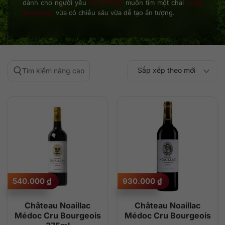
dành cho người yêu
vang Pháp
muốn tìm một chai
vang
Bordeaux
vừa có chiều sâu vừa dễ tạo ấn tượng.
Sắp xếp theo mới
Tìm kiếm nâng cao
Sắp xếp theo
Sắp xếp theo mức
nhất
Sắp xếp theo giá:
Sắp xếp theo giá:
độ phổ biến
thấp đến cao
cao đến thấp
540.000
₫
930.000
₫
Château Noaillac
Château Noaillac
Médoc Cru Bourgeois
Médoc Cru Bourgeois