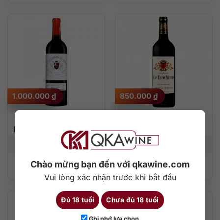
1.000.000
₫
850.000
₫
Château Fourcas
Château Cap Leon
Hosten Listrac-Médoc
Veyrin
750 ml
13%
750 ml
14%
Chào mừng bạn đến với qkawine.com
Thêm vào giỏ hàng
Thêm vào giỏ hàng
Vui lòng xác nhận trước khi bắt đầu
Đủ 18 tuổi
Chưa đủ 18 tuổi
Ghi nhớ lựa chọn