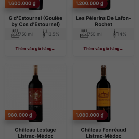
1.600.000
₫
1.200.000
₫
G d’Estournel (Goulée
Les Pélerins De Lafon-
by Cos d’Estournel)
Rochet
750 ml
13,5%
750 ml
14%
Thêm vào giỏ hàng
Thêm vào giỏ hàng
980.000
₫
1.080.000
₫
Château Lestage
Château Fonréaud
Listrac-Médoc
Listrac-Médoc