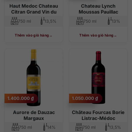
Haut Medoc Chateau
Chateau Lynch
Citran Grand Vin du
Moussas Pauillac
750 ml
13,5%
750 ml
13%
Thêm vào giỏ hàng
Thêm vào giỏ hàng
1.400.000
₫
1.050.000
₫
Aurore de Dauzac
Château Fourcas Borie
Margaux
Listrac-Médoc
750 ml
14%
750 ml
13,5%