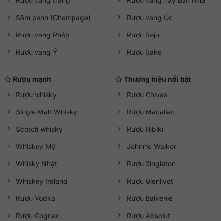
Rượu vang trắng
Rượu vang Tây Ban Nha
Sâm panh (Champage)
Rượu vang Úc
Rượu vang Pháp
Rượu Soju
Rượu vang Ý
Rượu Sake
Rượu mạnh
Thương hiệu nổi bật
Rượu whisky
Rượu Chivas
Single Malt Whisky
Rượu Macallan
Scotch whisky
Rượu Hibiki
Whiskey Mỹ
Johnnie Walker
Whisky Nhật
Rượu Singleton
Whiskey Ireland
Rượu Glenlivet
Rượu Vodka
Rượu Balvenie
Rượu Cognac
Rượu Absolut