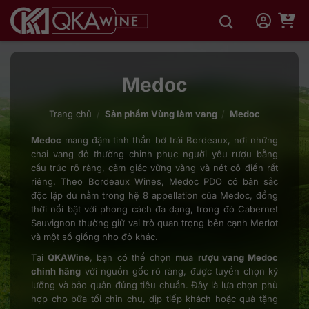
Bỏ
qua
nội
dung
Medoc
Trang chủ
/
Sản phẩm Vùng làm vang
/
Medoc
Medoc
mang đậm tinh thần bờ trái Bordeaux, nơi những
chai vang đỏ thường chinh phục người yêu rượu bằng
cấu trúc rõ ràng, cảm giác vững vàng và nét cổ điển rất
riêng. Theo Bordeaux Wines, Medoc PDO có bản sắc
độc lập dù nằm trong hệ 8 appellation của Medoc, đồng
thời nổi bật với phong cách đa dạng, trong đó Cabernet
Sauvignon thường giữ vai trò quan trọng bên cạnh Merlot
và một số giống nho đỏ khác.
Tại
QKAWine
, bạn có thể chọn mua
rượu vang Medoc
chính hãng
với nguồn gốc rõ ràng, được tuyển chọn kỹ
lưỡng và bảo quản đúng tiêu chuẩn. Đây là lựa chọn phù
hợp cho bữa tối chỉn chu, dịp tiếp khách hoặc quà tặng