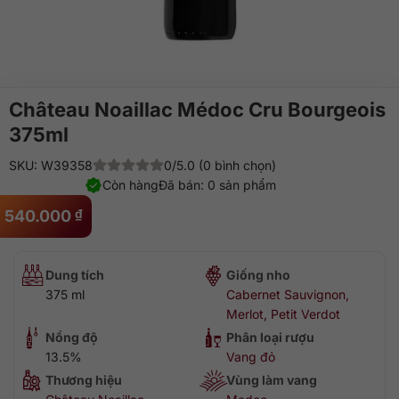
Château Noaillac Médoc Cru Bourgeois
375ml
SKU: W39358
0/5.0 (0 bình chọn)
Còn hàng
Đã bán: 0 sản phẩm
540.000
₫
Dung tích
Giống nho
375 ml
Cabernet Sauvignon,
Merlot, Petit Verdot
Nồng độ
Phân loại rượu
13.5%
Vang đỏ
Thương hiệu
Vùng làm vang