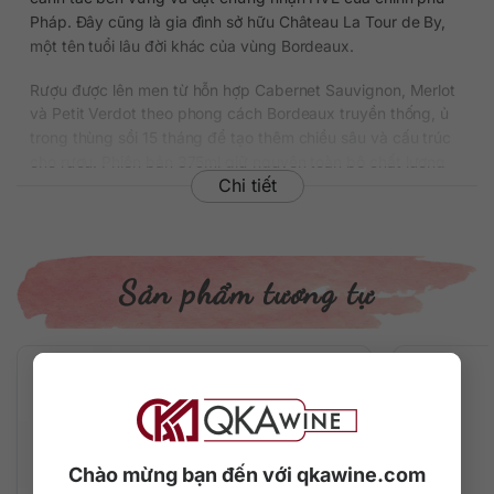
Pháp. Đây cũng là gia đình sở hữu Château La Tour de By,
một tên tuổi lâu đời khác của vùng Bordeaux.
Rượu được lên men từ hỗn hợp Cabernet Sauvignon, Merlot
và Petit Verdot theo phong cách Bordeaux truyền thống, ủ
trong thùng sồi 15 tháng để tạo thêm chiều sâu và cấu trúc
cho rượu. Phiên bản 375ml giữ nguyên toàn bộ chất lượng
Chi tiết
và đặc tính của chai tiêu chuẩn, phù hợp để thưởng thức
ngay hoặc làm quà tặng tinh tế.
Thông tin chi tiết về rượu
Sản phẩm tương tự
. Xuất xứ: Pháp
• Vùng làm vang: Médoc, Bordeaux
• Thương hiệu: Château Noaillac
• Phân loại rượu: Rượu vang đỏ
• Phân hạng: Cru Bourgeois Supérieur
• Giống nho: Cabernet Sauvignon, Merlot, Petit Verdot
• Nồng độ: 13.5%
• Dung tích: 375 ml
Chào mừng bạn đến với qkawine.com