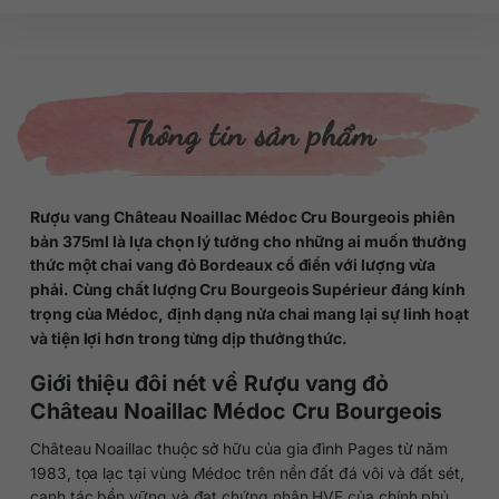
Thông tin sản phẩm
Rượu vang Château Noaillac Médoc Cru Bourgeois phiên
bản 375ml là lựa chọn lý tưởng cho những ai muốn thưởng
thức một chai vang đỏ Bordeaux cổ điển với lượng vừa
phải. Cùng chất lượng Cru Bourgeois Supérieur đáng kính
trọng của Médoc, định dạng nửa chai mang lại sự linh hoạt
và tiện lợi hơn trong từng dịp thưởng thức.
Giới thiệu đôi nét về Rượu vang đỏ
Château Noaillac Médoc Cru Bourgeois
Château Noaillac thuộc sở hữu của gia đình Pages từ năm
1983, tọa lạc tại vùng Médoc trên nền đất đá vôi và đất sét,
canh tác bền vững và đạt chứng nhận HVE của chính phủ