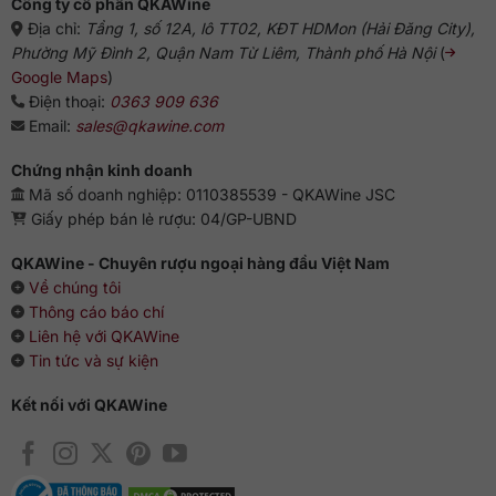
Công ty cổ phần QKAWine
Địa chỉ:
Tầng 1, số 12A, lô TT02, KĐT HDMon (Hải Đăng City),
Phường Mỹ Đình 2, Quận Nam Từ Liêm, Thành phố Hà Nội
(
Google Maps
)
Điện thoại:
0363 909 636
Email:
sales@qkawine.com
Chứng nhận kinh doanh
Mã số doanh nghiệp: 0110385539 - QKAWine JSC
Giấy phép bán lẻ rượu: 04/GP-UBND
QKAWine - Chuyên rượu ngoại hàng đầu Việt Nam
Về chúng tôi
Thông cáo báo chí
Liên hệ với QKAWine
Tin tức và sự kiện
Kết nối với QKAWine