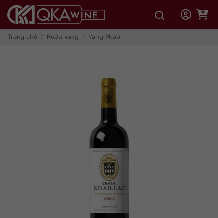
Bỏ
qua
nội
dung
Trang chủ
/
Rượu vang
/
Vang Pháp