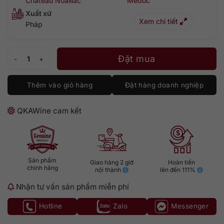
Château Noaillac
Medoc
Xuất xứ
Xem chi tiết
Pháp
Château Noaillac Médoc Cru Bourgeois 375ml số lượng
Đặt mua
Thêm vào giỏ hàng
Đặt hàng doanh nghiệp
QKAWine cam kết
Sản phẩm
Giao hàng 2 giờ
Hoàn tiền
chính hãng
nội thành
lên đến 111%
Nhận tư vấn sản phẩm miễn phí
Hotline
Zalo
Messenger