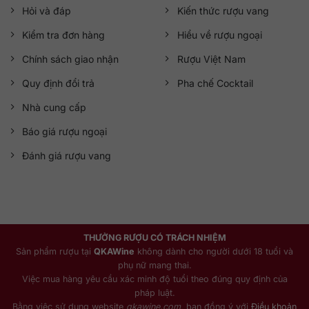
Hỏi và đáp
Kiến thức rượu vang
Kiểm tra đơn hàng
Hiểu về rượu ngoại
Chính sách giao nhận
Rượu Việt Nam
Quy định đổi trả
Pha chế Cocktail
Nhà cung cấp
Báo giá rượu ngoại
Đánh giá rượu vang
THƯỞNG RƯỢU CÓ TRÁCH NHIỆM
Sản phẩm rượu tại
QKAWine
không dành cho người dưới 18 tuổi và
phụ nữ mang thai.
Việc mua hàng yêu cầu xác minh độ tuổi theo đúng quy định của
pháp luật.
Bằng việc sử dụng website
qkawine.com
, bạn đồng ý với
Điều khoản