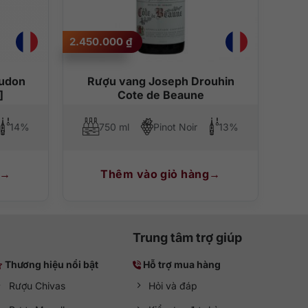
2.450.000
₫
c hương vị của trái cây, các loại gia vị và vanilla,
audon
Rượu vang Joseph Drouhin
]
Cote de Beaune
 và gia vị, hoặc những món ăn truyền thống Pháp như
14%
750 ml
Pinot Noir
13%
Thêm vào giỏ hàng
Trung tâm trợ giúp
Thương hiệu nổi bật
Hỗ trợ mua hàng
Rượu Chivas
Hỏi và đáp