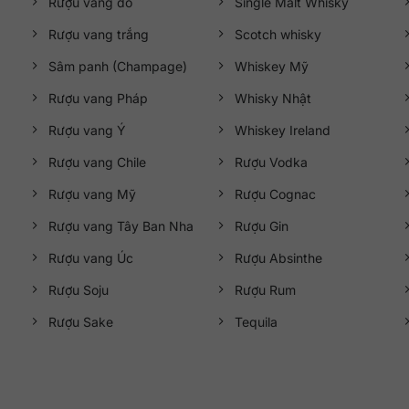
Rượu vang đỏ
Single Malt Whisky
Rượu vang trắng
Scotch whisky
Sâm panh (Champage)
Whiskey Mỹ
Rượu vang Pháp
Whisky Nhật
Rượu vang Ý
Whiskey Ireland
Rượu vang Chile
Rượu Vodka
Rượu vang Mỹ
Rượu Cognac
Rượu vang Tây Ban Nha
Rượu Gin
Rượu vang Úc
Rượu Absinthe
Rượu Soju
Rượu Rum
Rượu Sake
Tequila