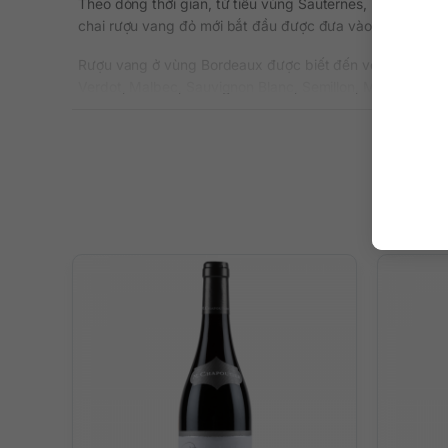
Theo dòng thời gian, từ tiểu vùng Sauternes, những cha
chai rượu vang đỏ mới bắt đầu được đưa vào sản xuất.
Rượu vang ở vùng Bordeaux được biết đến với phong các
Verdot, Malbec, Sauvignon Blanc, Semillon, Muscadelle.
Hiện nay, vùng rượu vang này đã thu về 14.5 Tỉ Euro mỗi
Château Arnauld Haut-Médoc là một trong những dòng rượ
Thông tin chi tiết
Xuất xứ: Pháp
Thương hiệu: Finest France Wines
Vùng sản xuất: France / Bordeaux / Médoc / Haut-M
Loại vang: Rượu vang đỏ
Giống nho: Blend
Nồng độ: 14%
Dung tích: 750 ml
Màu sắc: Màu đỏ ruby
Nhiệt độ phục vụ: Vang sẽ ngon nhất khi uống ở nhiệt 
Quy cách: Thùng 6 chai