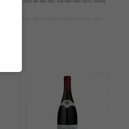
người đam mê rượu lần đầu tiên, mãi đến năm 1800, những
ernet Sauvigon, Merlot cho đến Cabernet Franc, Petit
 công nhận vùng Bordeaux thuộc di sản văn hóa thế giới.
 ruby, gây kích thích thị giác cho người uống.