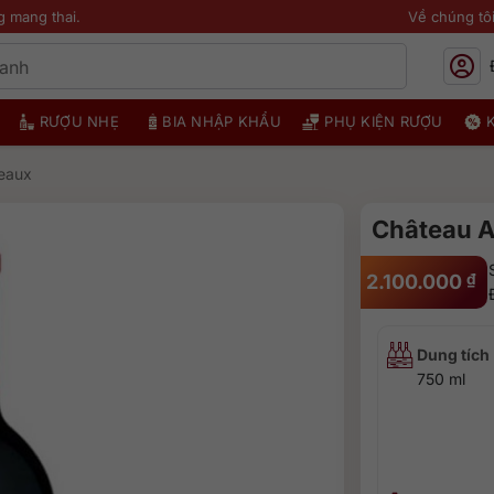
g mang thai.
Về chúng tô
RƯỢU NHẸ
BIA NHẬP KHẨU
PHỤ KIỆN RƯỢU
eaux
Château 
2.100.000
₫
Dung tích
750 ml