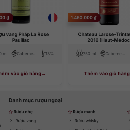
000
₫
1.450.000
₫
ng vị tinh tế thơm ngon vô cùng. Khi thưởng thức, bạn sẽ cảm nhân đượ
i uống.
ợu vang Pháp La Rose
Chateau Larose-Trint
Pauillac
2016 [Haut-Médoc
ững món ăn ngon như nước sốt rượu đỏ và hành khô, thịt đỏ, thịt cừu
0 ml
Cabernet Sauvignon, Merlot, Cabernet Franc, Petit Verdot
13%
750 ml
Cabernet Sauvignon, Merlot, Petit Verdot
n ăn này sẽ làm cho hương vị của rượu thêm nồng nàn.
hêm vào giỏ hàng
Thêm vào giỏ hàng
Danh mục rượu ngoại
Rượu nhẹ
Rượu mạnh
Rượu vang
Rượu whisky
g