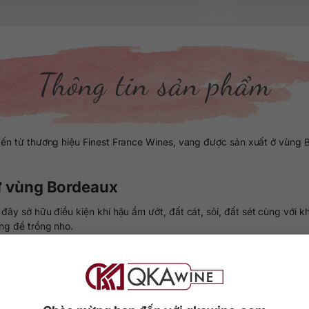
Thông tin sản phẩm
n từ thương hiệu Finest France Wines, vang được sản xuất ở vùng 
ừ vùng Bordeaux
đây sở hữu điều kiện khí hậu ẩm ướt, đất cát, sỏi, đất sét cùng với 
ng để trồng nho.
lên đến 111.000 Ha vườn nho, và có đến 6000 nhà sản xuất rượu van
ng khu vực trồng nho nổi tiếng của Bordeaux có thể kể đến như vùng