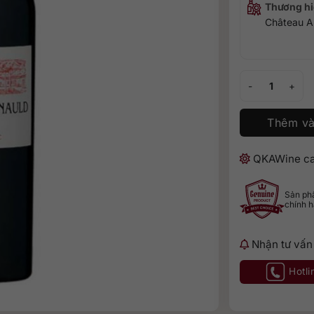
Thương hi
Château A
Château Arnauld
Thêm và
QKAWine ca
Sản p
chính 
Nhận tư vấn
Hotli