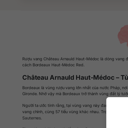
Rượu vang Château Arnauld Haut-Médoc là dòng vang đế
cách Bordeaux Haut-Médoc Red.
Château Arnauld Haut-Médoc – T
Bordeaux là vùng rượu vang lớn nhất của nước Pháp, nơi 
Gironde. Nhờ vậy mà Bordeaux trở thành vùng đất lý tưở
Người ta ước tính rằng, tại vùng vang này đang sở hữu 
vang chính, cùng 57 tiểu vùng khác nhau. Trong đó, nhữ
Sauternes.