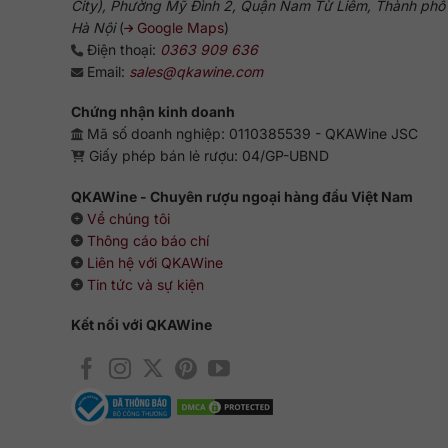
City), Phường Mỹ Đình 2, Quận Nam Từ Liêm, Thành phố
Hà Nội
(
Google Maps
)
Điện thoại:
0363 909 636
Email:
sales@qkawine.com
Chứng nhận kinh doanh
Mã số doanh nghiệp: 0110385539 - QKAWine JSC
Giấy phép bán lẻ rượu: 04/GP-UBND
QKAWine - Chuyên rượu ngoại hàng đầu Việt Nam
Về chúng tôi
Thông cáo báo chí
Liên hệ với QKAWine
Tin tức và sự kiện
Kết nối với QKAWine