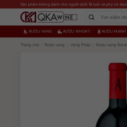
Bỏ
Sản phẩm không dành cho người dưới 18 tuổi và phụ nữ đan
qua
nội
dung
RƯỢU VANG
RƯỢU WHISKY
RƯỢU MẠNH
Trang chủ
/
Rượu vang
/
Vang Pháp
/
Rượu vang Bord