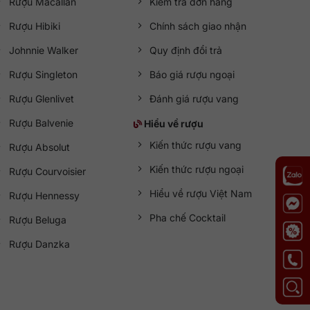
Rượu Macallan
Kiểm tra đơn hàng
Rượu Hibiki
Chính sách giao nhận
Johnnie Walker
Quy định đổi trả
Rượu Singleton
Báo giá rượu ngoại
Rượu Glenlivet
Đánh giá rượu vang
Rượu Balvenie
Hiểu về rượu
Kiến thức rượu vang
Rượu Absolut
Kiến thức rượu ngoại
Rượu Courvoisier
Hiểu về rượu Việt Nam
Rượu Hennessy
Pha chế Cocktail
Rượu Beluga
Rượu Danzka