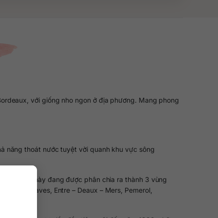
Bordeaux, với giống nho ngon ở địa phương. Mang phong
khả năng thoát nước tuyệt vời quanh khu vực sông
g. Vùng đất này đang được phân chia ra thành 3 vùng
 Medoc, Graves, Entre – Deaux – Mers, Pemerol,