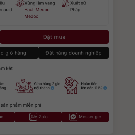
ệu
Vùng làm vang
Xuất xứ
rnauld
Haut-Medoc
,
Pháp
Medoc
 Haut-Médoc số lượng
Đặt mua
o giỏ hàng
Đặt hàng doanh nghiệp
m kết
hẩm
Giao hàng 2 giờ
Hoàn tiền
hãng
nội thành
lên đến 111%
 sản phẩm miễn phí
ne
Zalo
Messenger