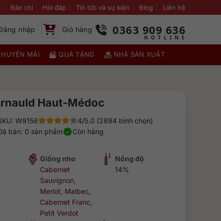
i
Báo chí
Hỏi đáp
Tin tức và sự kiện
Blog
Liên hệ
0363 909 636
Đăng nhập
Giỏ hàng
KHUYẾN MÃI
QUÀ TẶNG
NHÀ SẢN XUẤT
Arnauld Haut-Médoc
SKU: W9156
4/5.0 (2894 bình chọn)
Đã bán: 0 sản phẩm
Còn hàng
Giống nho
Nồng độ
Cabernet
14%
Sauvignon
,
Merlot
,
Malbec
,
Cabernet Franc
,
Petit Verdot