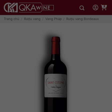
Bỏ
qua
nội
dung
Trang chủ
/
Rượu vang
/
Vang Pháp
/
Rượu vang Bordeaux