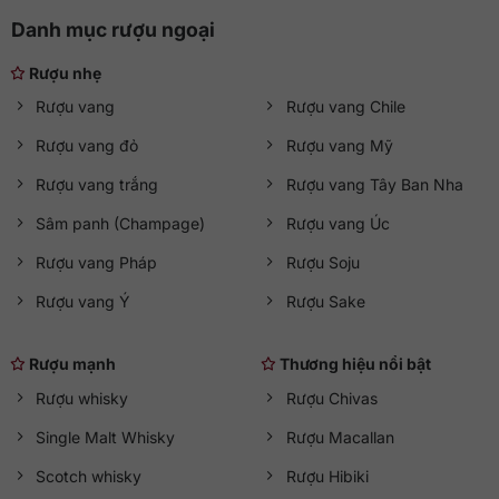
thân, bạn bè, khách hàng hoặc đối tác. Quý khách có thể
Danh mục rượu ngoại
mua được những chai vang cực kỳ chất lượng với nhiều ưu
đãi hấp dẫn tại
Shop rượu ngoại QKAWine
.
Rượu nhẹ
Ở địa chỉ nhập khẩu rượu vang uy tín này, quý khách sẽ có
Rượu vang
Rượu vang Chile
thêm nhiều lựa chọn với vang Pháp, Ý, Tây Ban Nha, Đức,
Rượu vang đỏ
Rượu vang Mỹ
Argentina, Chile, Úc, Mỹ, Nam Phi,… QKAWine cam kết rượu
vang chính hãng, bảo quản tốt nhất với mức giá hợp lý nhất.
Rượu vang trắng
Rượu vang Tây Ban Nha
Liên hệ hotline
0363 90 9636
hoặc truy cập
qkawine.com
để tham khảo chi tiết
giá các loại rượu vang Pháp
và đặt
Sâm panh (Champage)
Rượu vang Úc
hàng.
Rượu vang Pháp
Rượu Soju
Rượu vang Ý
Rượu Sake
Rượu mạnh
Thương hiệu nổi bật
Rượu whisky
Rượu Chivas
Single Malt Whisky
Rượu Macallan
Scotch whisky
Rượu Hibiki