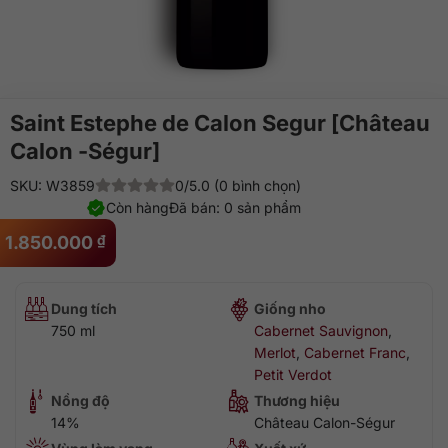
Saint Estephe de Calon Segur [Château
Calon -Ségur]
SKU: W3859
0/5.0 (0 bình chọn)
Còn hàng
Đã bán: 0 sản phẩm
1.850.000
₫
Dung tích
Giống nho
750 ml
Cabernet Sauvignon
,
Merlot
,
Cabernet Franc
,
Petit Verdot
Nồng độ
Thương hiệu
14%
Château Calon-Ségur