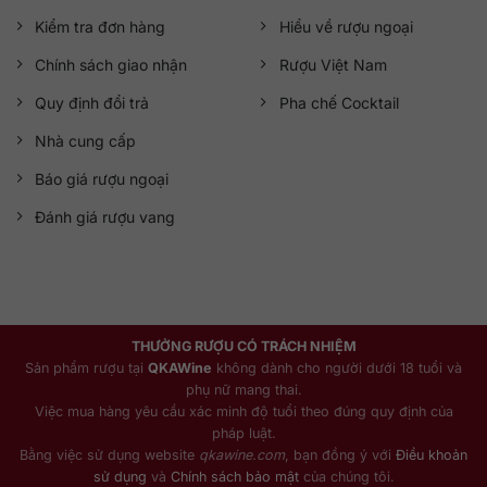
Kiểm tra đơn hàng
Hiểu về rượu ngoại
Chính sách giao nhận
Rượu Việt Nam
Quy định đổi trả
Pha chế Cocktail
Nhà cung cấp
Báo giá rượu ngoại
Đánh giá rượu vang
THƯỞNG RƯỢU CÓ TRÁCH NHIỆM
Sản phẩm rượu tại
QKAWine
không dành cho người dưới 18 tuổi và
phụ nữ mang thai.
Việc mua hàng yêu cầu xác minh độ tuổi theo đúng quy định của
pháp luật.
Bằng việc sử dụng website
qkawine.com
, bạn đồng ý với
Điều khoản
sử dụng
và
Chính sách bảo mật
của chúng tôi.