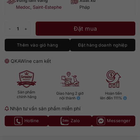
Vùng làm vang
Xuất xứ
Medoc
,
Saint-Estephe
Pháp
Saint Estephe de Calon Segur [Château Calon -Ségur] số lượng
Đặt mua
Thêm vào giỏ hàng
Đặt hàng doanh nghiệp
QKAWine cam kết
Sản phẩm
Giao hàng 2 giờ
Hoàn tiền
chính hãng
nội thành
lên đến 111%
Nhận tư vấn sản phẩm miễn phí
Hotline
Zalo
Messenger