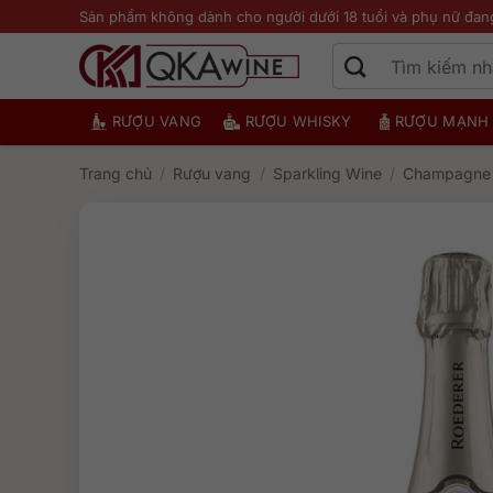
Bỏ
Sản phẩm không dành cho người dưới 18 tuổi và phụ nữ đan
qua
nội
dung
RƯỢU VANG
RƯỢU WHISKY
RƯỢU MẠNH
Trang chủ
/
Rượu vang
/
Sparkling Wine
/
Champagne