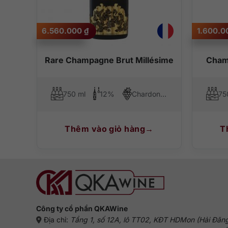
6.560.000
₫
1.600.
de
Rare Champagne Brut Millésime
Cham
ne
Chardonnay, Pinot Noir, Pinot Meunier
750 ml
12%
Chardonnay, Pinot Noir
75
Thêm vào giỏ hàng
T
Công ty cổ phần QKAWine
Địa chỉ:
Tầng 1, số 12A, lô TT02, KĐT HDMon (Hải Đăn