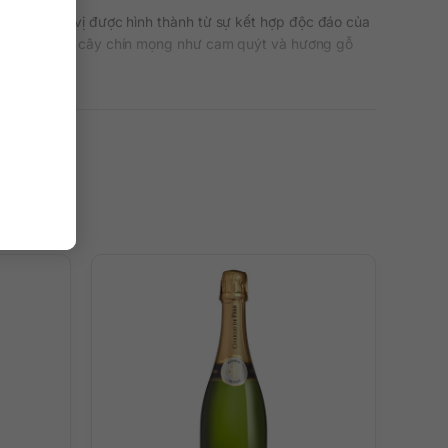
với hương vị được hình thành từ sự kết hợp độc đáo của
 các loại trái cây chín mọng như cam quýt và hương gỗ
ng, kết hợp các đặc điểm của sự trưởng thành.
không mất đi sự tuyệt vời của vẻ đẹp cổ điển.
trở nên hấp dẫn, cá tính và mang sắc thái hoàn hảo. Độ
 lựa chọn kỹ lưỡng và bảo quản một cách tốt nhất. Để