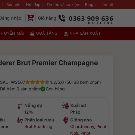
i
Báo chí
Hỏi đáp
Tin tức và sự kiện
Blog
Liên hệ
0363 909 636
Đăng nhập
Giỏ hàng
KHUYẾN MÃI
QUÀ TẶNG
NHÀ SẢN XUẤT
derer Brut Premier Champagne
SKU: W2567
4.2/5.0 (56168 bình chọn)
Đã bán: 0 sản phẩm
Còn hàng
Nồng độ
Xuất xứ
12%
Pháp
ệu
Phân loại rượu
Giống nho
erer
Brut Sparkling
Chardonnay
,
Pinot
Noir
,
Pinot