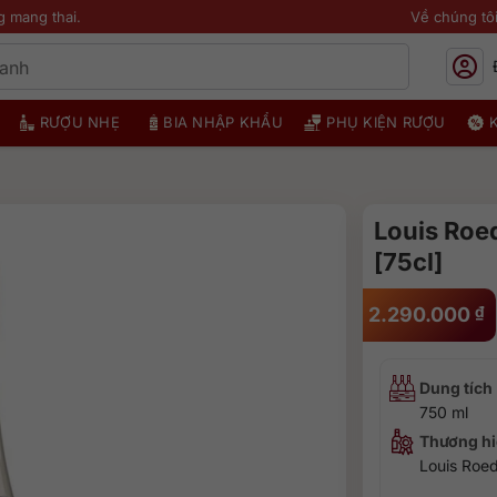
g mang thai.
Về chúng tô
RƯỢU NHẸ
BIA NHẬP KHẨU
PHỤ KIỆN RƯỢU
Louis Roe
[75cl]
2.290.000
₫
Dung tích
750 ml
Thương hi
Louis Roed