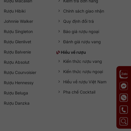
Rượu Macallan
Kiểm tra đơn hàng
Rượu Hibiki
Chính sách giao nhận
Johnnie Walker
Quy định đổi trả
Rượu Singleton
Báo giá rượu ngoại
Rượu Glenlivet
Đánh giá rượu vang
Rượu Balvenie
Hiểu về rượu
Kiến thức rượu vang
Rượu Absolut
Kiến thức rượu ngoại
Rượu Courvoisier
Hiểu về rượu Việt Nam
Rượu Hennessy
Pha chế Cocktail
Rượu Beluga
Rượu Danzka