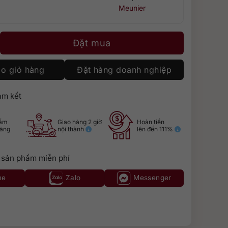
Meunier
Brut Premier Champagne [75cl] số lượng
Đặt mua
o giỏ hàng
Đặt hàng doanh nghiệp
m kết
hẩm
Giao hàng 2 giờ
Hoàn tiền
hãng
nội thành
lên đến 111%
 sản phẩm miễn phí
ne
Zalo
Messenger