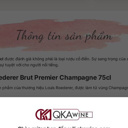
Thông tin sản phẩm
cl
được đánh giá không phải là loại rượu cổ điển. Sự sang trọng của
ự tuyệt vời cho người nổi tiếng.
ederer Brut Premier Champagne 75cl
ản phẩm của thương hiệu Louis Roederer, được làm từ vùng Champag
h tế đáng ngạc nhiên. Hương vị hấp dẫn và đa dạng tạo ra một trải n