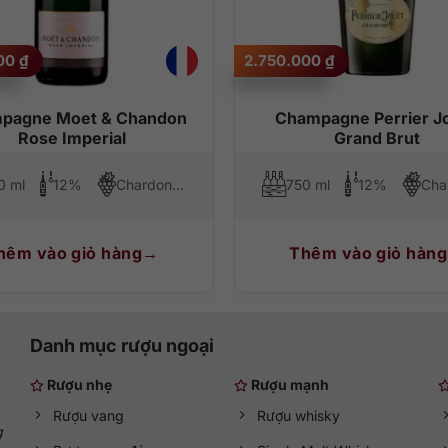
000
₫
2.750.000
₫
pagne Moet & Chandon
Champagne Perrier J
Rose Imperial
Grand Brut
0 ml
12%
Chardonnay, Pinot Noir, Pinot Meunier
750 ml
12%
hêm vào giỏ hàng
Thêm vào giỏ hàng
Danh mục rượu ngoại
Rượu nhẹ
Rượu mạnh
Rượu vang
Rượu whisky
g