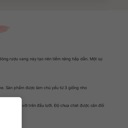
 dòng rượu vang này tạo nên tiềm năng hấp dẫn. Một sự
ne. Sản phẩm được làm chủ yếu từ 3 giống nho
ghiệm tuyệt vời trên đầu lưỡi. Độ chua chát được cân đối