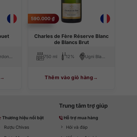
590.000
₫
ouet
Charles de Fère Réserve Blanc
de Blancs Brut
Chardonnay, Pinot Noir, Pinot Meunier
750 ml
12%
Ugni Blanc, Chenin Blanc
Thêm vào giỏ hàng
Trung tâm trợ giúp
Thương hiệu nổi bật
Hỗ trợ mua hàng
Rượu Chivas
Hỏi và đáp