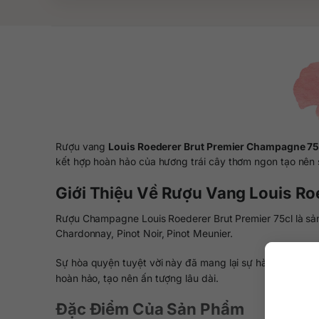
Rượu vang
Louis Roederer Brut Premier Champagne 75
kết hợp hoàn hảo của hương trái cây thơm ngon tạo nên s
Giới Thiệu Về Rượu Vang Louis Ro
Rượu Champagne Louis Roederer Brut Premier 75cl là s
Chardonnay, Pinot Noir, Pinot Meunier.
Sự hòa quyện tuyệt vời này đã mang lại sự hài hòa và tin
hoàn hảo, tạo nên ấn tượng lâu dài.
Đặc Điểm Của Sản Phẩm