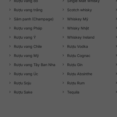
Rượu vang đỏ
Single Malt Whisky
Rượu vang trắng
Scotch whisky
Sâm panh (Champage)
Whiskey Mỹ
Rượu vang Pháp
Whisky Nhật
Rượu vang Ý
Whiskey Ireland
Rượu vang Chile
Rượu Vodka
Rượu vang Mỹ
Rượu Cognac
Rượu vang Tây Ban Nha
Rượu Gin
Rượu vang Úc
Rượu Absinthe
Rượu Soju
Rượu Rum
Rượu Sake
Tequila