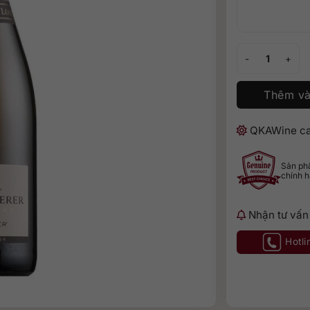
Louis Roederer 
Thêm và
QKAWine ca
Sản p
chính 
Nhận tư vấn
Hotli