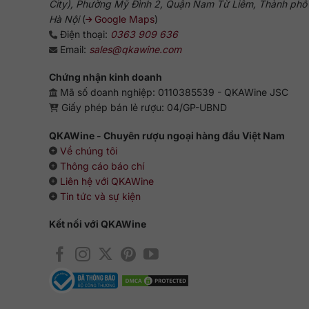
City), Phường Mỹ Đình 2, Quận Nam Từ Liêm, Thành phố
Hà Nội
(
Google Maps
)
Điện thoại:
0363 909 636
Email:
sales@qkawine.com
Chứng nhận kinh doanh
Mã số doanh nghiệp: 0110385539 - QKAWine JSC
Giấy phép bán lẻ rượu: 04/GP-UBND
QKAWine - Chuyên rượu ngoại hàng đầu Việt Nam
Về chúng tôi
Thông cáo báo chí
Liên hệ với QKAWine
Tin tức và sự kiện
Kết nối với QKAWine