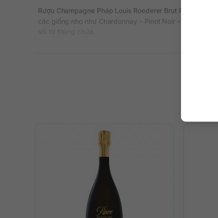
Rượu Champagne Pháp Louis Roederer Brut Premier 75cl 
các giống nho như Chardonnay – Pinot Noir – Pinot Meun
sồi từ thùng chứa.
Điểm Đặc Biệt Trong Hương Vị Rư
Louis Roederer Brut Premier 75cl ngay từ đầu đã khẳng 
Rượu có cấu trúc và độ phong phú. Đây thực sự là một lo
Thưởng Thức Rượu Vang Đúng Cá
Lượng trái cây tươi ngon đặc sắc trong rượu Louis Roede
chua hài hòa ấn tượng có tiềm năng lâu dài đã giúp dòn
QKAWine hiện đang cung cấp rượu vang nhập khẩu chính 
mua rượu vang online hoặc
mua Sâm Panh ở Hà Nội
, hãy
Website:
www.qkawine.com
Số điện thoại:
0363 90 9636