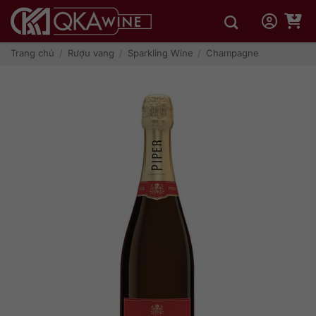
Bỏ
qua
nội
dung
Trang chủ
/
Rượu vang
/
Sparkling Wine
/
Champagne