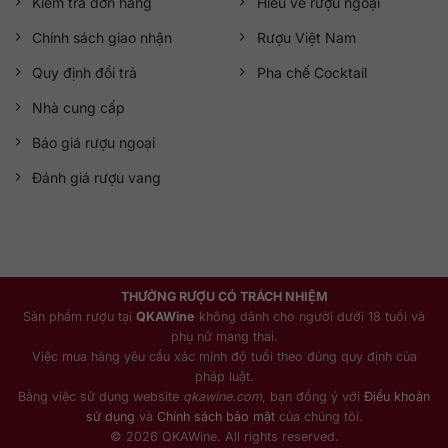
Kiểm tra đơn hàng
Hiểu về rượu ngoại
Chính sách giao nhận
Rượu Việt Nam
Quy định đổi trả
Pha chế Cocktail
Nhà cung cấp
Báo giá rượu ngoại
Đánh giá rượu vang
THƯỞNG RƯỢU CÓ TRÁCH NHIỆM
Sản phẩm rượu tại
QKAWine
không dành cho người dưới 18 tuổi và
phụ nữ mang thai.
Việc mua hàng yêu cầu xác minh độ tuổi theo đúng quy định của
pháp luật.
Bằng việc sử dụng website
qkawine.com
, bạn đồng ý với
Điều khoản
sử dụng
và
Chính sách bảo mật
của chúng tôi.
© 2026 QKAWine. All rights reserved.