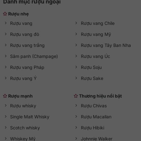
Danh mục rượu ngoại
Rượu nhẹ
Rượu vang
Rượu vang Chile
Rượu vang đỏ
Rượu vang Mỹ
Rượu vang trắng
Rượu vang Tây Ban Nha
Sâm panh (Champage)
Rượu vang Úc
Rượu vang Pháp
Rượu Soju
Rượu vang Ý
Rượu Sake
Rượu mạnh
Thương hiệu nổi bật
Rượu whisky
Rượu Chivas
Single Malt Whisky
Rượu Macallan
Scotch whisky
Rượu Hibiki
Whiskey Mỹ
Johnnie Walker