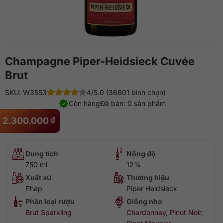
Champagne Piper-Heidsieck Cuvée
Brut
SKU: W3553
4/5.0 (36601 bình chọn)
Còn hàng
Đã bán: 0 sản phẩm
2.300.000
₫
Dung tích
Nồng độ
750 ml
12%
Xuất xứ
Thương hiệu
Pháp
Piper Heidsieck
Phân loại rượu
Giống nho
Brut Sparkling
Chardonnay
,
Pinot Noir
,