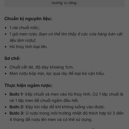
hương vị riêng.
Chuẩn bị nguyên liệu:
1 nải chuối mốc;
1 gói men rượu
(bạn có thể tìm thấy ở các cửa hàng bán vật
liệu làm rượu)
;
Hũ thủy tinh loại lớn.
Sơ chế:
Chuối cắt lát, độ dày khoảng 1cm.
Men rượu bóp mịn, lọc qua rây để loại bỏ cặn trấu.
Thực hiện ngâm rượu:
Bước 1:
Xếp chuối và men vào hũ thủy tinh. Cứ 1 lớp chuối là
rải 1 lớp men để chuối ngấm đều hết.
Bước 2:
Đậy kín nắp để khí không luồng vào được.
Bước 3:
Ủ rượu trong môi trường nhiệt độ thích hợp từ 3 đến
4 tháng để rượu lên men và có thể sử dụng.