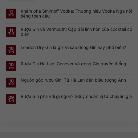
Khám phá Smirnoff Vodka: Thương hiệu Vodka Nga nổi
12
tiếng toàn cầu
Th6
Không
có
Rượu Gin và Vermouth: Cặp đôi linh hồn của cocktail cổ
bình
11
luận
điển
Th6
ở
Khám
Không
phá
có
Smirnoff
London Dry Gin là gì? Vì sao dòng Gin này phổ biến?
bình
10
Vodka:
luận
Th6
Thương
ở
Không
hiệu
Rượu
có
Vodka
Gin
bình
Nga
Rượu Gin Hà Lan: Genever và dòng Gin truyền thống
và
luận
10
nổi
ở
Vermouth:
Th6
tiếng
Không
London
Cặp
toàn
có
Dry
đôi
cầu
bình
Gin
linh
Nguồn gốc rượu Gin: Từ Hà Lan đến biểu tượng Anh
luận
10
là
hồn
ở
gì?
của
Th6
Không
Rượu
Vì
cocktail
có
Gin
sao
cổ
bình
Hà
dòng
điển
Rượu Gin pha với gì ngon? Gợi ý chuẩn vị từ chuyên gia
luận
09
Lan:
Gin
ở
Genever
này
Th6
Không
Nguồn
và
phổ
có
gốc
dòng
biến?
bình
rượu
Gin
luận
Gin:
truyền
ở
Từ
thống
Rượu
Hà
Gin
Lan
pha
đến
với
biểu
gì
tượng
ngon?
Anh