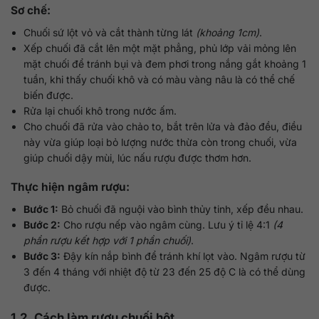
Sơ chế:
Chuối sứ lột vỏ và cắt thành từng lát
(khoảng 1cm)
.
Xếp chuối đã cắt lên một mặt phẳng, phủ lớp vải mỏng lên
mặt chuối để tránh bụi và đem phơi trong nắng gắt khoảng 1
tuần, khi thấy chuối khô và có màu vàng nâu là có thể chế
biến được.
Rửa lại chuối khô trong nước ấm.
Cho chuối đã rửa vào chảo to, bắt trên lửa và đảo đều, điều
này vừa giúp loại bỏ lượng nước thừa còn trong chuối, vừa
giúp chuối dậy mùi, lúc nấu rượu được thơm hơn.
Thực hiện ngâm rượu:
Bước 1:
Bỏ chuối đã nguội vào bình thủy tinh, xếp đều nhau.
Bước 2:
Cho rượu nếp vào ngâm cùng. Lưu ý tỉ lệ 4:1
(4
phần rượu kết hợp với 1 phần chuối)
.
Bước 3:
Đậy kín nắp bình để tránh khí lọt vào. Ngâm rượu từ
3 đến 4 tháng với nhiệt độ từ 23 đến 25 độ C là có thể dùng
được.
1.2. Cách làm rượu chuối hột