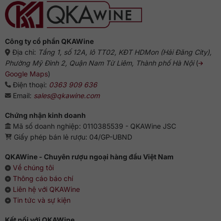
Gợi
ý
chuẩn
vị
từ
chuyên
gia
Công ty cổ phần QKAWine
Địa chỉ:
Tầng 1, số 12A, lô TT02, KĐT HDMon (Hải Đăng City),
Phường Mỹ Đình 2, Quận Nam Từ Liêm, Thành phố Hà Nội
(
Google Maps
)
Điện thoại:
0363 909 636
Email:
sales@qkawine.com
Chứng nhận kinh doanh
Mã số doanh nghiệp: 0110385539 - QKAWine JSC
Giấy phép bán lẻ rượu: 04/GP-UBND
QKAWine - Chuyên rượu ngoại hàng đầu Việt Nam
Về chúng tôi
Thông cáo báo chí
Liên hệ với QKAWine
Tin tức và sự kiện
Kết nối với QKAWine