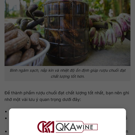
Bình ngâm sạch, nắp kín và nhiệt độ ổn định giúp rượu chuối đạt
chất lượng tốt hơn.
Để thành phẩm rượu chuối đạt chất lượng tốt nhất, bạn nên ghi
nhớ một vài lưu ý quan trọng dưới đây:
Chọn nguyên liệu tươi ngon và nguyên chất.
Vệ sinh dụng cụ như dao, muỗng, bình thủy tinh sạch sẽ để
tránh sự xâm nhập của vi khuẩn.
Ủ rượu trong môi trường có nhiệt độ thích hợp, tạo điều kiện