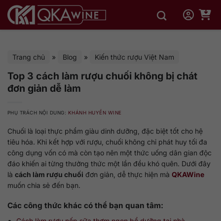
Bỏ
qua
nội
dung
Trang chủ
»
Blog
»
Kiến thức rượu Việt Nam
Top 3 cách làm rượu chuối không bị chát
đơn giản dễ làm
PHỤ TRÁCH NỘI DUNG:
KHÁNH HUYỀN WINE
Chuối là loại thực phẩm giàu dinh dưỡng, đặc biệt tốt cho hệ
tiêu hóa. Khi kết hợp với rượu, chuối không chỉ phát huy tối đa
công dụng vốn có mà còn tạo nên một thức uống dân gian độc
đáo khiến ai từng thưởng thức một lần đều khó quên. Dưới đây
là
cách làm rượu chuối
đơn giản, dễ thực hiện mà
QKAWine
muốn chia sẻ đến bạn.
Các công thức khác có thể bạn quan tâm:
Cách làm rượu nếp sữa thơm ngon bổ dưỡng tại nhà