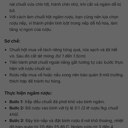
nải chuối vừa chín tới, tránh chín nhừ, khi cắt và ngâm dễ bị
bở.
Với cách làm chuối hột ngâm rượu, bạn cũng nên lựa chọn
rượu nếp, vì thành phần tinh bột trong nếp dễ hồ hóa, làm
tăng vị ngon của rượu.
Sơ chế:
Chuối hột mua về tách riêng từng quả, rửa sạch và lột hết
vỏ. Sau đó cắt lát mỏng
(từ 1 đến 1.5cm)
.
Tiến hành phơi chuối ngoài nắng gắt tương tự các bước thực
hiện với rượu chuối sứ.
Rượu nếp mua về hoặc nấu xong nên bảo quản ở môi trường
thích hợp để tránh hư hỏng.
Thực hiện ngâm rượu:
Bước 1:
Xếp đều chuối đã phơi khô vào bình ngâm.
Bước 2:
Đổ rượu vào bình với tỷ lệ 3:1
(3 lít rượu:1kg chuối
khô)
.
Bước 3:
Đậy kín nắp và đặt bình rượu ở nơi khô thoáng, nhiệt
độ bảo quản từ 20 đến 25 độ C. Ngâm rượu từ 3 đến 4