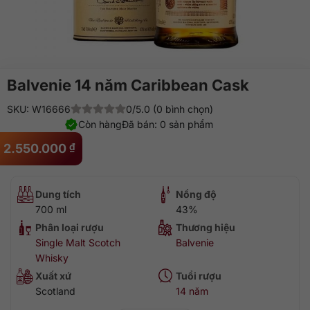
Balvenie 14 năm Caribbean Cask
SKU: W16666
0/5.0 (0 bình chọn)
Còn hàng
Đã bán: 0 sản phẩm
2.550.000
₫
Dung tích
Nồng độ
700 ml
43%
Phân loại rượu
Thương hiệu
Single Malt Scotch
Balvenie
Whisky
Xuất xứ
Tuổi rượu
Scotland
14 năm