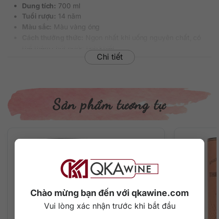
Dung tích:
700 ml
Tuổi rượu:
14 năm
Màu sắc:
Màu vàng óng
Cách thưởng thức:
Ngon nhất khi uống nguyên chất, có
thể thêm chút nước tinh khiết
Chi tiết
Quy cách:
Thùng 12 chai
Barcode/Mã sản phẩm:
5010327524566
Sản phẩm tương tự
Chào mừng bạn đến với qkawine.com
Vui lòng xác nhận trước khi bắt đầu