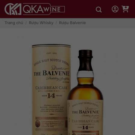
Bỏ
qua
nội
dung
Trang chủ
/
Rượu Whisky
/
Rượu Balvenie