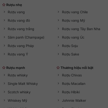
một cột mốc quan trọng trong hành trình sáng tạo của ông.
Rượu nhẹ
Thành phẩm cuối cùng là một chai Whisky gần như không
Rượu vang
Rượu vang Chile
thể trộn lẫn: mang đến trải nghiệm độc đáo như thể bạn
đang thưởng thức hai loại rượu Whisky và Rum cùng lúc,
Rượu vang đỏ
Rượu vang Mỹ
trong cùng một ngụm.
Rượu vang trắng
Rượu vang Tây Ban Nha
Sâm panh (Champage)
Rượu vang Úc
Rượu vang Pháp
Rượu Soju
Rượu vang Ý
Rượu Sake
Rượu mạnh
Thương hiệu nổi bật
Rượu whisky
Rượu Chivas
Single Malt Whisky
Rượu Macallan
Scotch whisky
Rượu Hibiki
Whiskey Mỹ
Johnnie Walker