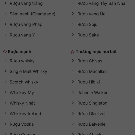
Rượu vang trắng
Rượu vang Tây Ban Nha
Sâm panh (Champage)
Rượu vang Úc
Rượu vang Pháp
Rượu Soju
Rượu vang Ý
Rượu Sake
Rượu mạnh
Thương hiệu nổi bật
Rượu whisky
Rượu Chivas
Single Malt Whisky
Rượu Macallan
Scotch whisky
Rượu Hibiki
Whiskey Mỹ
Johnnie Walker
Whisky Nhật
Rượu Singleton
Whiskey Ireland
Rượu Glenlivet
Rượu Vodka
Rượu Balvenie
Rượu Cognac
Rượu Absolut