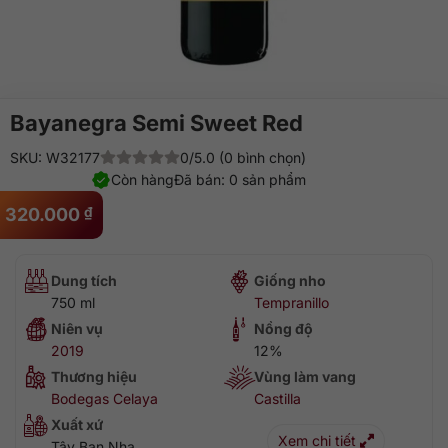
Bayanegra Semi Sweet Red
SKU: W32177
0/5.0 (0 bình chọn)
Còn hàng
Đã bán: 0 sản phẩm
320.000
₫
Dung tích
Giống nho
750 ml
Tempranillo
Niên vụ
Nồng độ
2019
12%
Thương hiệu
Vùng làm vang
Bodegas Celaya
Castilla
Xuất xứ
Xem chi tiết
Tây Ban Nha