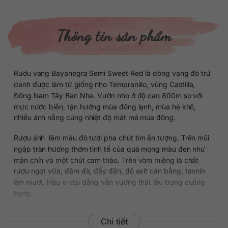
Thông tin sản phẩm
Rượu vang Bayanegra Semi Sweet Red là dòng vang đỏ trứ
danh được làm từ giống nho Tempranillo, vùng Castilla,
Đông Nam Tây Ban Nha. Vườn nho ở độ cao 800m so với
mực nước biển, tận hưởng mùa đông lạnh, mùa hè khô,
nhiều ánh nắng cùng nhiệt độ mát mẻ mùa đông.
Rượu ánh lêm màu đỏ tươi pha chút tím ấn tượng. Trên mũi
ngập tràn hương thơm tinh tế của quả mọng màu đen như
mận chín và một chút cam thảo. Trên vòm miệng là chất
rượu ngọt vừa, đậm đà, đầy đặn, độ axit cân bằng, tannin
êm mượt. Hậu vị dai dẳng vấn vương thật lâu trong cuống
họng.
Chi tiết