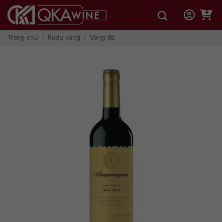
Bỏ
qua
nội
dung
Trang chủ
/
Rượu vang
/
Vang đỏ