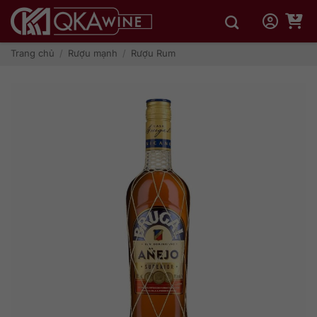
Bỏ
qua
nội
dung
Trang chủ
/
Rượu mạnh
/
Rượu Rum