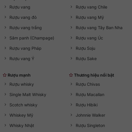
Rượu vang
Rượu vang Chile
Rượu vang đỏ
Rượu vang Mỹ
Rượu vang trắng
Rượu vang Tây Ban Nha
Sâm panh (Champage)
Rượu vang Úc
Rượu vang Pháp
Rượu Soju
Rượu vang Ý
Rượu Sake
Rượu mạnh
Thương hiệu nổi bật
Rượu whisky
Rượu Chivas
Single Malt Whisky
Rượu Macallan
Scotch whisky
Rượu Hibiki
Whiskey Mỹ
Johnnie Walker
Whisky Nhật
Rượu Singleton