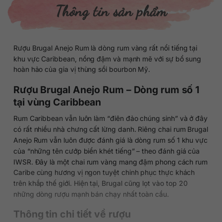
Thông tin sản phẩm
Rượu Brugal Anejo Rum là dòng rum vàng rất nổi tiếng tại
khu vực Caribbean, nồng đậm và mạnh mẽ với sự bổ sung
hoàn hảo của gia vị thùng sồi bourbon Mỹ.
Rượu Brugal Anejo Rum – Dòng rum số 1
tại vùng Caribbean
Rum Caribbean vẫn luôn làm “điên đảo chúng sinh” và ở đây
có rất nhiều nhà chưng cất lừng danh. Riêng chai rum Brugal
Anejo Rum vẫn luôn được đánh giá là dòng rum số 1 khu vực
của “những tên cướp biển khét tiếng” – theo đánh giá của
IWSR. Đây là một chai rum vàng mang đậm phong cách rum
Caribe cùng hương vị ngon tuyệt chinh phục thực khách
trên khắp thế giới. Hiện tại, Brugal cũng lọt vào top 20
những dòng rượu mạnh bán chạy nhất toàn cầu.
Thông tin chi tiết về rượu