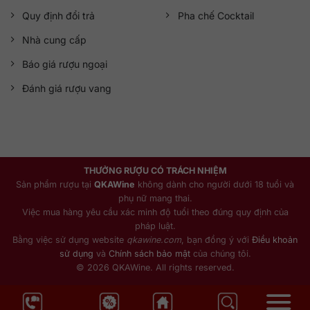
Quy định đổi trả
Pha chế Cocktail
Nhà cung cấp
Báo giá rượu ngoại
Đánh giá rượu vang
THƯỞNG RƯỢU CÓ TRÁCH NHIỆM
Sản phẩm rượu tại
QKAWine
không dành cho người dưới 18 tuổi và
phụ nữ mang thai.
Việc mua hàng yêu cầu xác minh độ tuổi theo đúng quy định của
pháp luật.
Bằng việc sử dụng website
qkawine.com
, bạn đồng ý với
Điều khoản
sử dụng
và
Chính sách bảo mật
của chúng tôi.
© 2026 QKAWine. All rights reserved.