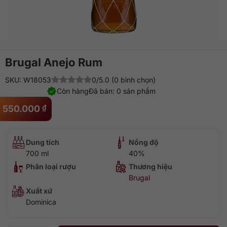
Brugal Anejo Rum
SKU: W18053
0/5.0 (0 bình chọn)
Còn hàng
Đã bán: 0 sản phẩm
550.000
₫
Dung tích
Nồng độ
700 ml
40%
Phân loại rượu
Thương hiệu
Brugal
Xuất xứ
Dominica