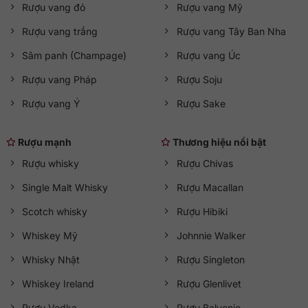
Rượu vang đỏ
Rượu vang Mỹ
Rượu vang trắng
Rượu vang Tây Ban Nha
Sâm panh (Champage)
Rượu vang Úc
Rượu vang Pháp
Rượu Soju
Rượu vang Ý
Rượu Sake
Rượu mạnh
Thương hiệu nổi bật
Rượu whisky
Rượu Chivas
Single Malt Whisky
Rượu Macallan
Scotch whisky
Rượu Hibiki
Whiskey Mỹ
Johnnie Walker
Whisky Nhật
Rượu Singleton
Whiskey Ireland
Rượu Glenlivet
Rượu Vodka
Rượu Balvenie