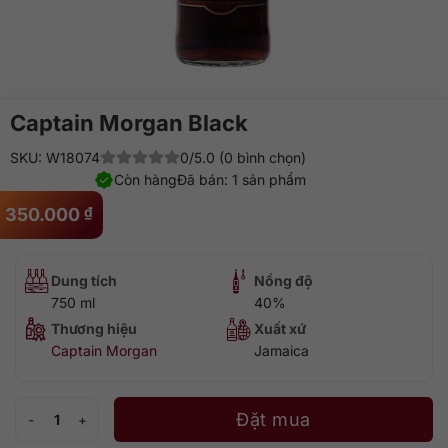
Captain Morgan Black
SKU: W18074
0/5.0 (0 bình chọn)
Còn hàng
Đã bán: 1 sản phẩm
350.000
₫
Dung tích
Nồng độ
750 ml
40%
Thương hiệu
Xuất xứ
Captain Morgan
Jamaica
Captain Morgan Black số lượng
Đặt mua