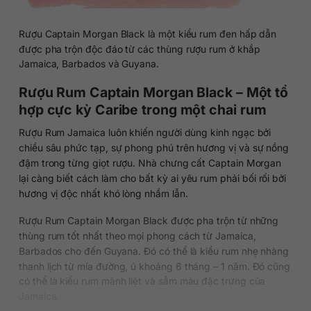
Rượu Captain Morgan Black là một kiểu rum đen hấp dẫn
được pha trộn độc đáo từ các thùng rượu rum ở khắp
Jamaica, Barbados và Guyana.
Rượu Rum Captain Morgan Black – Một tổ
hợp cực kỳ Caribe trong một chai rum
Rượu Rum Jamaica luôn khiến người dùng kinh ngạc bởi
chiều sâu phức tạp, sự phong phú trên hương vị và sự nồng
đậm trong từng giọt rượu. Nhà chưng cất Captain Morgan
lại càng biết cách làm cho bất kỳ ai yêu rum phải bối rối bởi
hương vị độc nhất khó lòng nhầm lẫn.
Rượu Rum Captain Morgan Black được pha trộn từ những
thùng rum tốt nhất theo mọi phong cách từ Jamaica,
Barbados cho đến Guyana. Đó có thể là kiểu rum nhẹ nhàng
thanh lịch từ mía đường, ủ khoảng 6 tháng – 1 năm. Đó cũng
có thể là kiểu rum mãnh liệt và sẫm màu đặc trưng của
Jamaica.