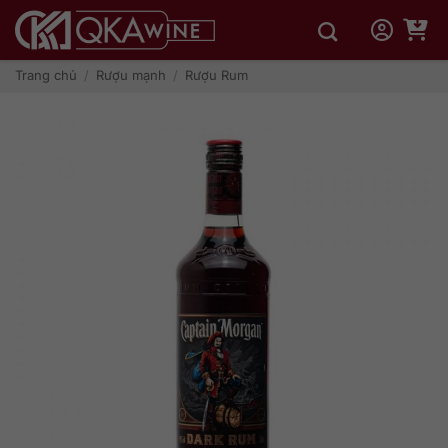
Bỏ
qua
nội
dung
Trang chủ
/
Rượu mạnh
/
Rượu Rum