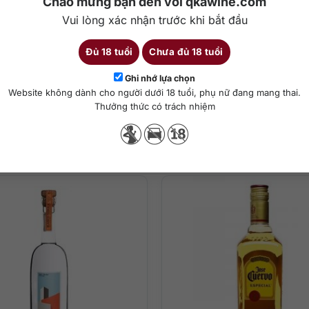
Chào mừng bạn đến với qkawine.com
Vui lòng xác nhận trước khi bắt đầu
Đủ 18 tuổi
Chưa đủ 18 tuổi
Chi tiết
Ghi nhớ lựa chọn
Website không dành cho người dưới 18 tuổi, phụ nữ đang mang thai.
il
Thưởng thức có trách nhiệm
ng thức
Sản phẩm tương tự
của cây thùa gai tươi, trên mũi còn thoảng đưa hương thơm của vỏ ch
t thúc thanh khiết với sự xuất hiện đầy kinh ngạc của hạt tiêu đen c
t nhưng nó sẽ ngon hơn khi được pha chế trong cocktail. Bạn cũng có