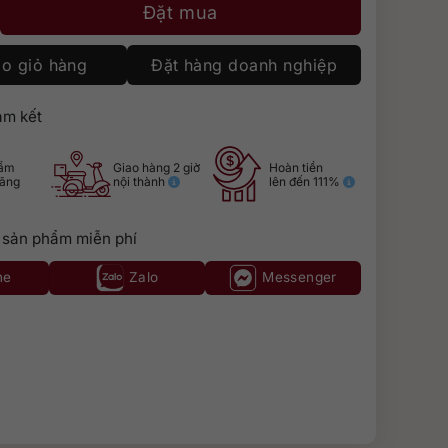
 số lượng
Đặt mua
o giỏ hàng
Đặt hàng doanh nghiệp
m kết
hẩm
Giao hàng 2 giờ
Hoàn tiền
hãng
nội thành
lên đến 111%
 sản phẩm miễn phí
ne
Zalo
Messenger