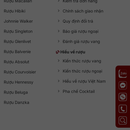
Rượu Macallan
Kiểm tra đơn hàng
Rượu Hibiki
Chính sách giao nhận
Johnnie Walker
Quy định đổi trả
Rượu Singleton
Báo giá rượu ngoại
Rượu Glenlivet
Đánh giá rượu vang
Rượu Balvenie
Hiểu về rượu
Kiến thức rượu vang
Rượu Absolut
Kiến thức rượu ngoại
Rượu Courvoisier
Hiểu về rượu Việt Nam
Rượu Hennessy
Pha chế Cocktail
Rượu Beluga
Rượu Danzka