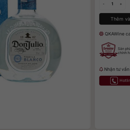
Don Julio Blanco
Thêm và
QKAWine ca
Sản p
chính 
Nhận tư vấn
Hotli