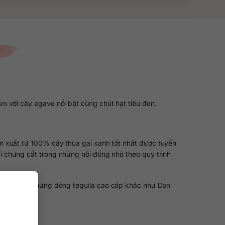
ấm với cây agave nổi bật cùng chút hạt tiêu đen.
n xuất từ 100% cây thùa gai xanh tốt nhất được tuyển
đi chưng cất trong những nồi đồng nhỏ theo quy trình
ệc chế tạo những dòng tequila cao cấp khác như Don