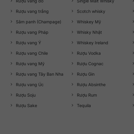
Rượu vang đỏ
Single Malt Whisky
Rượu vang trắng
Scotch whisky
Sâm panh (Champage)
Whiskey Mỹ
Rượu vang Pháp
Whisky Nhật
Rượu vang Ý
Whiskey Ireland
Rượu vang Chile
Rượu Vodka
Rượu vang Mỹ
Rượu Cognac
Rượu vang Tây Ban Nha
Rượu Gin
Rượu vang Úc
Rượu Absinthe
Rượu Soju
Rượu Rum
Rượu Sake
Tequila