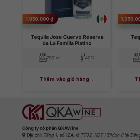
1.950.000
₫
1.950.
Tequila Jose Cuervo Reserva
Teq
de La Familia Platino
750 ml
40%
Thêm vào giỏ hàng
T
Công ty cổ phần QKAWine
Địa chỉ:
Tầng 1, số 12A, lô TT02, KĐT HDMon (Hải Đăn