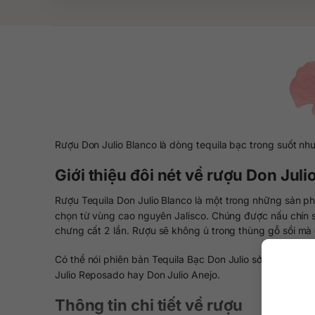
Rượu Don Julio Blanco là dòng tequila bạc trong suốt như
Giới thiệu đôi nét về rượu Don Juli
Rượu Tequila Don Julio Blanco là một trong những sản p
chọn từ vùng cao nguyên Jalisco. Chúng được nấu chín su
chưng cất 2 lần. Rượu sẽ không ủ trong thùng gỗ sồi mà
Có thể nói phiên bản Tequila Bạc Don Julio sở hữu hươn
Julio Reposado hay Don Julio Anejo.
Thông tin chi tiết về rượu