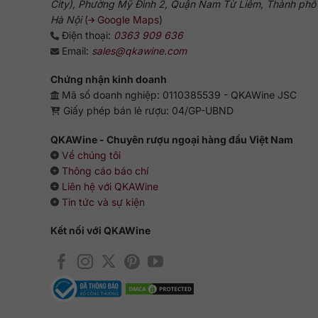
City), Phường Mỹ Đình 2, Quận Nam Từ Liêm, Thành phố
Hà Nội
(
Google Maps
)
Điện thoại:
0363 909 636
Email:
sales@qkawine.com
Chứng nhận kinh doanh
Mã số doanh nghiệp: 0110385539 - QKAWine JSC
Giấy phép bán lẻ rượu: 04/GP-UBND
QKAWine - Chuyên rượu ngoại hàng đầu Việt Nam
Về chúng tôi
Thông cáo báo chí
Liên hệ với QKAWine
Tin tức và sự kiện
Kết nối với QKAWine