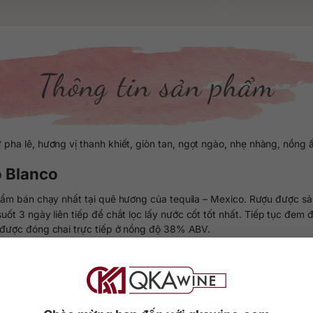
Thông tin sản phẩm
 pha lê, hương vị thanh khiết, giòn tan, ngọt ngào, nhẹ nhàng, nồng 
o Blanco
hẩm bán chạy nhất tại quê hương của tequila – Mexico. Rượu được sả
ốt 3 ngày liên tiếp để chắt lọc lấy nước cốt tốt nhất. Tiếp tục đem 
 được đóng chai trực tiếp ở nồng độ 38% ABV.
g vị sạch sẽ đáng kinh ngạc. Và nó đã tạo cảm hứng mạnh mẽ cho vi