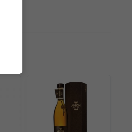
anh và vỏ bưởi đầy tươi mát. Trên vòm miệng là hương vị
ay nhẹ và thoảng chút cây cỏ trong vườn.
 thể thử cách uống thú vị “tequila cruda” – liếm muối –