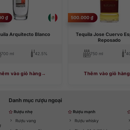
000
₫
500.000
₫
uila Arquitecto Blanco
Tequila Jose Cuervo Es
Reposado
700 ml
42.5%
750 ml
4
hêm vào giỏ hàng
Thêm vào giỏ hàng
Danh mục rượu ngoại
Rượu nhẹ
Rượu mạnh
Rượu vang
Rượu whisky
g