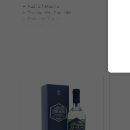
Xuất xứ: Mexico
Thương hiệu: Don Julio
Phân loại: Tequila
Nồng độ: 38%
Dung tích: 750 ml
Màu sắc: Trong suốt
Cách thưởng thức: Uống nguyên chất, pha chế cockta
Mô tả hương vị rượu và gợi ý thưở
Chất rượu trong suốt với mùi thơm giòn tan và ngọt dịu 
ngọt ngào nhẹ nhàng của cây thùa gai cực kỳ nổi bật. Kế
Bạn hoàn toàn có thể nhâm nhi rượu theo kiểu nguyên chấ
nốc tequila – mút chanh.