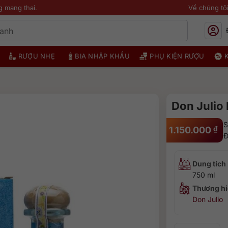
g mang thai.
Về chúng tô
RƯỢU NHẸ
BIA NHẬP KHẨU
PHỤ KIỆN RƯỢU
Don Julio
S
1.150.000
₫
Đ
Dung tích
750 ml
Thương hi
Don Julio