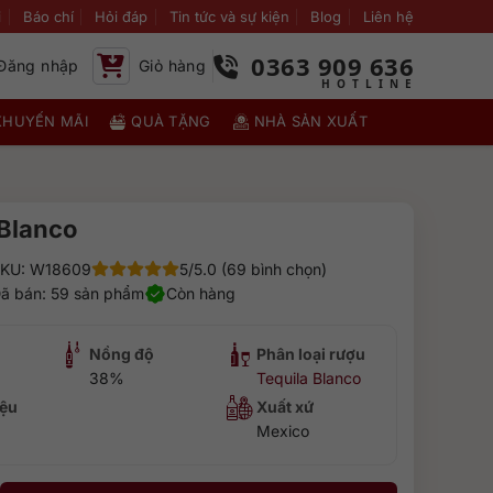
i
Báo chí
Hỏi đáp
Tin tức và sự kiện
Blog
Liên hệ
0363 909 636
Đăng nhập
Giỏ hàng
KHUYẾN MÃI
QUÀ TẶNG
NHÀ SẢN XUẤT
 Blanco
KU: W18609
5/5.0 (69 bình chọn)
ã bán: 59 sản phẩm
Còn hàng
Nồng độ
Phân loại rượu
38%
Tequila Blanco
ệu
Xuất xứ
Mexico