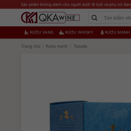
Bỏ
Sản phẩm không dành cho người dưới 18 tuổi và phụ nữ đan
qua
nội
dung
RƯỢU VANG
RƯỢU WHISKY
RƯỢU MẠNH
Trang chủ
/
Rượu mạnh
/
Tequila