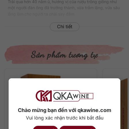
Trải qua hơn 40 năm ủ, hương vị của rượu trông giống như
một người đàn ông đã trưởng thành, vừa trầm lặng, vừa sâu
lắng làm cho người ta phải say đắm.
Chưa cần bật nắp, chỉ cần quan sát chai rượu thôi cũng đủ
Chi tiết
làm nhiều dân sành rượu phải đê mê. Rượu sở hữu thiết kế
khá giản dị, hộp gỗ được bọc da màu đỏ, typography cổ
điển kết hợp với truyền thống. Nhà chưng cất đã sử dụng
mẫu chai giống với những phiên bản trước đó, điều đó
Sản phẩm tương tự
khẳng định triết lý và chất lượng sản phẩm của thương hiệu
này.
Rượu được ra mắt lần đầu tiên vào năm 2010, tại lễ hội Spirit
Of Speyside. Kể từ khi “cất tiếng khóc chào đời”, dòng rượu
đã nhận được cơn mưa lời khen từ những chuyên gia hàng
đầu trong ngành công nghiệp rượu trên toàn thế giới. Rượu
có nồng độ 43%, sắc màu hổ phách đẹp mắt.
Chào mừng bạn đến với qkawine.com
Thông tin chi tiết
Vui lòng xác nhận trước khi bắt đầu
Xuất xứ: Scotland
Thương hiệu: Glenfarclas