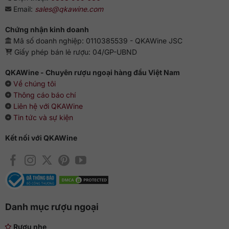
Email:
sales@qkawine.com
Danh hiệu Whisky của năm 2011 do tạp chí Malt
Chứng nhận kinh doanh
Advocate bình chọn. Thương hiệu này cũng đã đánh giá
Mã số doanh nghiệp: 0110385539 - QKAWine JSC
số điểm 95/100 cho dòng rượu này.
Giấy phép bán lẻ rượu: 04/GP-UBND
Giải Whisky World Award đã trao tặng danh hiệu chai
Whisky ngon nhất vùng Speyside.
QKAWine - Chuyên rượu ngoại hàng đầu Việt Nam
Hiệp hội Malt Whisky của Úc đã trao tặng danh hiệu
Về chúng tôi
Whisky ngon nhất dành cho chai rượu này.
Thông cáo báo chí
Liên hệ với QKAWine
Tin tức và sự kiện
Kết nối với QKAWine
Danh mục rượu ngoại
Rượu nhẹ