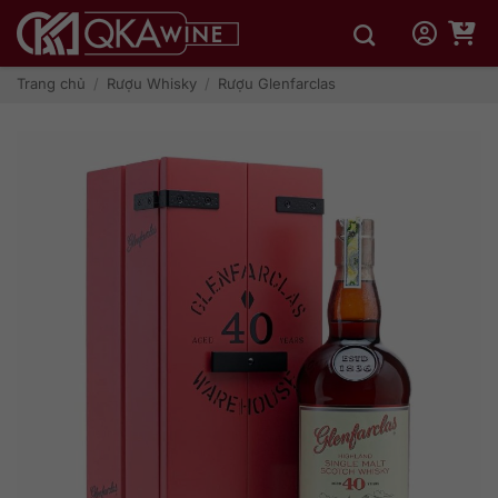
Bỏ
qua
nội
dung
Trang chủ
/
Rượu Whisky
/
Rượu Glenfarclas