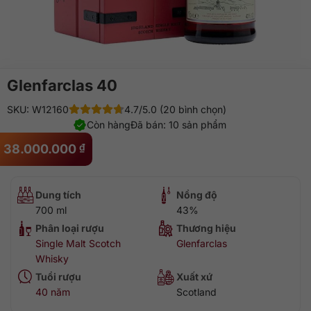
Glenfarclas 40
SKU: W12160
4.7/5.0 (20 bình chọn)
Còn hàng
Đã bán: 10 sản phẩm
38.000.000
₫
Dung tích
Nồng độ
700 ml
43%
Phân loại rượu
Thương hiệu
Single Malt Scotch
Glenfarclas
Whisky
Tuổi rượu
Xuất xứ
40 năm
Scotland