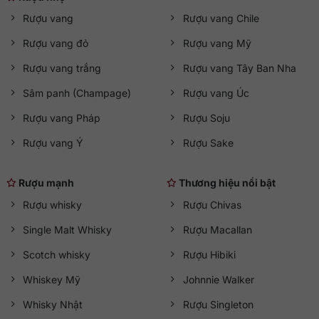
Rượu vang
Rượu vang Chile
Rượu vang đỏ
Rượu vang Mỹ
Rượu vang trắng
Rượu vang Tây Ban Nha
Sâm panh (Champage)
Rượu vang Úc
Rượu vang Pháp
Rượu Soju
Rượu vang Ý
Rượu Sake
Rượu mạnh
Thương hiệu nổi bật
Rượu whisky
Rượu Chivas
Single Malt Whisky
Rượu Macallan
Scotch whisky
Rượu Hibiki
Whiskey Mỹ
Johnnie Walker
Whisky Nhật
Rượu Singleton