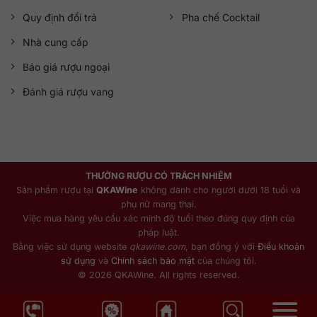
Quy định đổi trả
Pha chế Cocktail
Nhà cung cấp
Báo giá rượu ngoại
Đánh giá rượu vang
THƯỞNG RƯỢU CÓ TRÁCH NHIỆM
Sản phẩm rượu tại
QKAWine
không dành cho người dưới 18 tuổi và
phụ nữ mang thai.
Việc mua hàng yêu cầu xác minh độ tuổi theo đúng quy định của
pháp luật.
Bằng việc sử dụng website
qkawine.com
, bạn đồng ý với
Điều khoản
sử dụng
và
Chính sách bảo mật
của chúng tôi.
© 2026 QKAWine. All rights reserved.