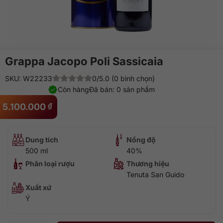
Grappa Jacopo Poli Sassicaia
SKU: W22233
0/5.0 (0 bình chọn)
Còn hàng
Đã bán: 0 sản phẩm
5.100.000
₫
Dung tích
Nồng độ
500 ml
40%
Phân loại rượu
Thương hiệu
Tenuta San Guido
Xuất xứ
Ý