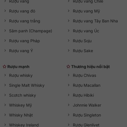
Rượu vang
Rượu vang Chile
Rượu vang đỏ
Rượu vang Mỹ
Rượu vang trắng
Rượu vang Tây Ban Nha
Sâm panh (Champage)
Rượu vang Úc
Rượu vang Pháp
Rượu Soju
Rượu vang Ý
Rượu Sake
Rượu mạnh
Thương hiệu nổi bật
Rượu whisky
Rượu Chivas
Single Malt Whisky
Rượu Macallan
Scotch whisky
Rượu Hibiki
Whiskey Mỹ
Johnnie Walker
Whisky Nhật
Rượu Singleton
Whiskey Ireland
Rượu Glenlivet