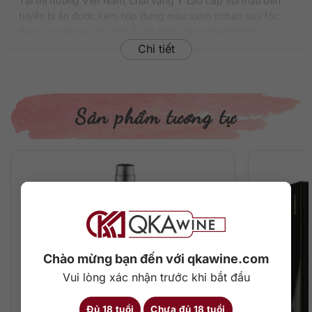
Tại thị trường Việt Nam, chai vang Ý cao cấp với màu đen
tuyền bí ẩn được kèm hộp đựng màu xanh coban quý tộc
đang có giá bán lên đến 5.100.000 đồng/chai 500ml.
Chi tiết
Thông tin chi tiết về rượu
Xuất xứ: Ý
Thương hiệu: Tenuta San Guido
Sản phẩm tương tự
Phân loại: Grappa
Nồng độ: 40%
Dung tích: 500 ml
Màu sắc: Màu hổ phách tinh tế
Cách thưởng thức: Uống trực tiếp / ướp lạnh
Mô tả hương vị rượu
Rượu vang Sassicaia được mệnh danh là chai vang quý tộc
với gam màu hổ phách tinh tế, cấu trúc hương vị phức tạp
và lãng mạn. Mùi hương tươi mát của vỏ cam quýt hòa
Chào mừng bạn đến với qkawine.com
quyện cùng các loại thảo mộc, vanilla và gỗ sồi hơ qua lửa
Vui lòng xác nhận trước khi bắt đầu
ấm ngập tràn trên mũi. Vị rượu đầy đặn thanh nhã với gợi ý
của trái cây ngon ngọt, cam quýt thơm lừng, gỗ, vani, ca
Đủ 18 tuổi
Chưa đủ 18 tuổi