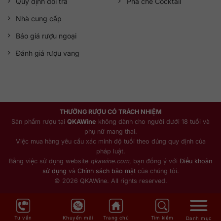
Quy định đổi trả
Pha chế Cocktail
Nhà cung cấp
Báo giá rượu ngoại
Đánh giá rượu vang
THƯỞNG RƯỢU CÓ TRÁCH NHIỆM
Sản phẩm rượu tại
QKAWine
không dành cho người dưới 18 tuổi và
phụ nữ mang thai.
Việc mua hàng yêu cầu xác minh độ tuổi theo đúng quy định của
pháp luật.
Bằng việc sử dụng website
qkawine.com
, bạn đồng ý với
Điều khoản
sử dụng
và
Chính sách bảo mật
của chúng tôi.
© 2026 QKAWine. All rights reserved.
Tư vấn
Khuyến mãi
Trang chủ
Tìm kiếm
Danh mục