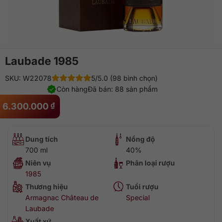
Laubade 1985
SKU: W22078
5/5.0 (98 bình chọn)
Còn hàng
Đã bán: 88 sản phẩm
6.300.000
₫
Dung tích
Nồng độ
700 ml
40%
Niên vụ
Phân loại rượu
1985
Thương hiệu
Tuổi rượu
Armagnac Château de
Special
Laubade
Xuất xứ