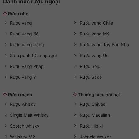
Danh mục rượu ngoại
Rượu nhẹ
Rượu vang
Rượu vang Chile
Rượu vang đỏ
Rượu vang Mỹ
Rượu vang trắng
Rượu vang Tây Ban Nha
Sâm panh (Champage)
Rượu vang Úc
Rượu vang Pháp
Rượu Soju
Rượu vang Ý
Rượu Sake
Rượu mạnh
Thương hiệu nổi bật
Rượu whisky
Rượu Chivas
Single Malt Whisky
Rượu Macallan
Scotch whisky
Rượu Hibiki
Whiskey Mỹ
Johnnie Walker