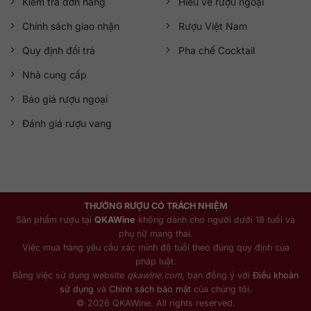
Kiểm tra đơn hàng
Hiểu về rượu ngoại
Chính sách giao nhận
Rượu Việt Nam
Quy định đổi trả
Pha chế Cocktail
Nhà cung cấp
Báo giá rượu ngoại
Đánh giá rượu vang
THƯỞNG RƯỢU CÓ TRÁCH NHIỆM
Sản phẩm rượu tại
QKAWine
không dành cho người dưới 18 tuổi và
phụ nữ mang thai.
Việc mua hàng yêu cầu xác minh độ tuổi theo đúng quy định của
pháp luật.
Bằng việc sử dụng website
qkawine.com
, bạn đồng ý với
Điều khoản
sử dụng
và
Chính sách bảo mật
của chúng tôi.
© 2026 QKAWine. All rights reserved.