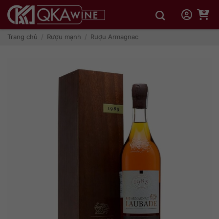
Bỏ
qua
nội
dung
Trang chủ
/
Rượu mạnh
/
Rượu Armagnac