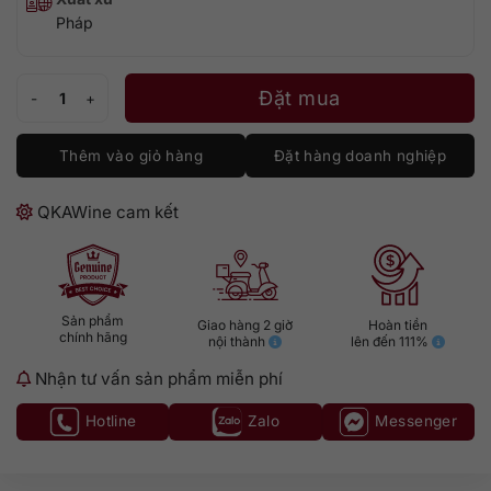
Pháp
Laubade 1985 số lượng
Đặt mua
Thêm vào giỏ hàng
Đặt hàng doanh nghiệp
QKAWine cam kết
Sản phẩm
Giao hàng 2 giờ
Hoàn tiền
chính hãng
nội thành
lên đến 111%
Nhận tư vấn sản phẩm miễn phí
Hotline
Zalo
Messenger