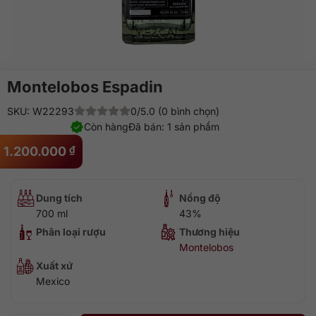
Montelobos Espadin
SKU: W22293
0/5.0 (0 bình chọn)
Còn hàng
Đã bán: 1 sản phẩm
1.200.000
₫
Dung tích
Nồng độ
700 ml
43%
Phân loại rượu
Thương hiệu
Montelobos
Xuất xứ
Mexico