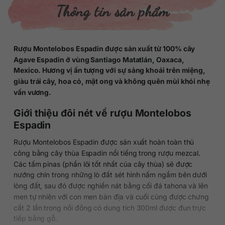
Thông tin sản phẩm
Rượu Montelobos Espadin được sản xuất từ 100% cây
Agave Espadin ở vùng Santiago Matatlán, Oaxaca,
Mexico. Hương vị ấn tượng với sự sảng khoái trên miệng,
giàu trái cây, hoa cỏ, mật ong và không quên mùi khói nhẹ
vấn vương.
Giới thiệu đôi nét về rượu Montelobos
Espadin
Rượu Montelobos Espadin được sản xuất hoàn toàn thủ
công bằng cây thùa Espadin nổi tiếng trong rượu mezcal.
Các tấm pinas (phần lõi tốt nhất của cây thùa) sẽ được
nướng chín trong những lò đất sét hình nấm ngầm bên dưới
lòng đất, sau đó được nghiền nát bằng cối đá tahona và lên
men tự nhiên với con men bản địa và cuối cùng được chưng
cất 2 lần trong nồi đồng có dung tích 300ml được đun trực
tiếp bằng gỗ.