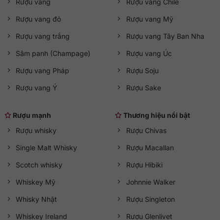
Rượu vang
Rượu vang Chile
Rượu vang đỏ
Rượu vang Mỹ
Rượu vang trắng
Rượu vang Tây Ban Nha
Sâm panh (Champage)
Rượu vang Úc
Rượu vang Pháp
Rượu Soju
Rượu vang Ý
Rượu Sake
Rượu mạnh
Thương hiệu nổi bật
Rượu whisky
Rượu Chivas
Single Malt Whisky
Rượu Macallan
Scotch whisky
Rượu Hibiki
Whiskey Mỹ
Johnnie Walker
Whisky Nhật
Rượu Singleton
Whiskey Ireland
Rượu Glenlivet