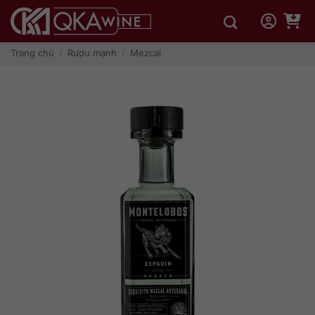
Bỏ
qua
nội
dung
Trang chủ
/
Rượu mạnh
/
Mezcal