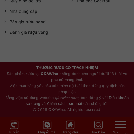
Quy định đổi trả
Pha chế Cocktail
Nhà cung cấp
Báo giá rượu ngoại
Đánh giá rượu vang
THƯỞNG RƯỢU CÓ TRÁCH NHIỆM
Sản phẩm rượu tại
QKAWine
không dành cho người dưới 18 tuổi và
phụ nữ mang thai.
Việc mua hàng yêu cầu xác minh độ tuổi theo đúng quy định của
pháp luật.
Bằng việc sử dụng website
qkawine.com
, bạn đồng ý với
Điều khoản
sử dụng
và
Chính sách bảo mật
của chúng tôi.
© 2026 QKAWine. All rights reserved.
Tư vấn
Khuyến mãi
Trang chủ
Tìm kiếm
Danh mục