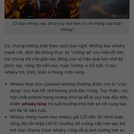
Có loại whisky nào dễ bị oxy hóa hơn so với những loại khác
không?
Có, nhưng không phải theo cách bạn nghĩ. Những loại whisky
mạnh mẽ, đậm đà không thực sự “
chống lại
” oxy hóa tốt hơn,
mà chúng chỉ che giấu tác động của nó hiệu quả hơn nhờ độ
phức tạp, nồng độ cồn cao, hoặc hương vị nổi bật. Ví dụ:
whisky trẻ, khói, hoặc ủ thùng rượu vang.
Whisky than bùn (
peated whisky
) thường được cho là “
chịu
đựng
” oxy hóa tốt nhờ hương khói đặc trưng. Tuy nhiên, các
hợp chất phenol mang hương khói lại dễ bị oxy hóa đầu tiên,
khiến
whisky Islay
trẻ tuổi thường khói hơn so với cùng loại
khi đã 18 năm tuổi.
Whisky mỏng manh như whisky già (
25 đến 30 năm
) hoặc
nồng độ cồn thấp (
40%
) thường dễ xuống cấp hơn sau khi
mở chai. Sherry Cask whisky cũng dễ bị ảnh hưởng hơn so