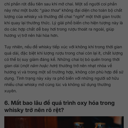
chỉ phần rót đầu tiên sau khi mở chai. Một số người coi phần
này như một bước “
giao thoa
” không đại diện cho toàn bộ chất
lượng của whisky và thường để chai “
nghỉ
” một thời gian trước
khi quay lại thưởng thức. Lý giải phổ biến cho hiện tượng này là
do các hợp chất dễ bay hơi trong rượu thoát ra ngoài, giúp
hương vị trở nên hài hòa hơn.
Tuy nhiên, nếu để whisky tiếp xúc với không khí trong thời gian
quá dài, đặc biệt khi lượng rượu trong chai còn lại ít, chất lượng
có thể bị suy giảm đáng kể. Những chai bị bỏ quên trong thời
gian dài (
một năm hoặc hơn
) thường trở nên nhạt nhòa về
hương vị và trong một số trường hợp, không còn phù hợp để sử
dụng. Tình trạng này xảy ra phổ biến với những người sở hữu
nhiều chai whisky mở cùng lúc và không sử dụng thường
xuyên.
6. Mất bao lâu để quá trình oxy hóa trong
whisky trở nên rõ rệt?