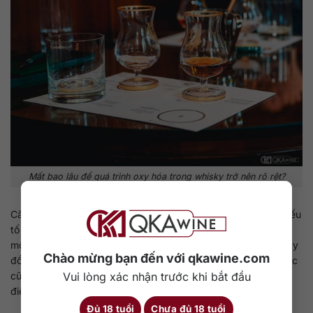
Mất bao lâu để quá trình oxy hóa trong whisky trở nên rõ rệt?
Câu hỏi này không hề dễ trả lời, bởi nó phụ thuộc vào nhiều yếu
tố và mang tính chủ quan cao. Trước hết, khái niệm “
rõ rệt
” là
một cảm nhận cá nhân, người uống A có thể nhận thấy sự thay
Chào mừng bạn đến với qkawine.com
đổi trong whisky mà người uống B hoàn toàn không để ý. Hoặc
Vui lòng xác nhận trước khi bắt đầu
cũng có thể, người B cảm nhận được nhưng không xem đó là
điều đáng bận tâm.
Đủ 18 tuổi
Chưa đủ 18 tuổi