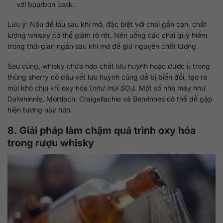
với bourbon cask.
Lưu ý: Nếu để lâu sau khi mở, đặc biệt với chai gần cạn, chất
lượng whisky có thể giảm rõ rệt. Nên uống các chai quý hiếm
trong thời gian ngắn sau khi mở để giữ nguyên chất lượng.
Sau cùng, whisky chứa hợp chất lưu huỳnh hoặc được ủ trong
thùng sherry có dấu vết lưu huỳnh cũng dễ bị biến đổi, tạo ra
mùi khó chịu khi oxy hóa (
như mùi SO₂
). Một số nhà máy như
Dalwhinnie, Mortlach, Craigellachie và Benrinnes có thể dễ gặp
hiện tượng này hơn.
8. Giải pháp làm chậm quá trình oxy hóa
trong rượu whisky