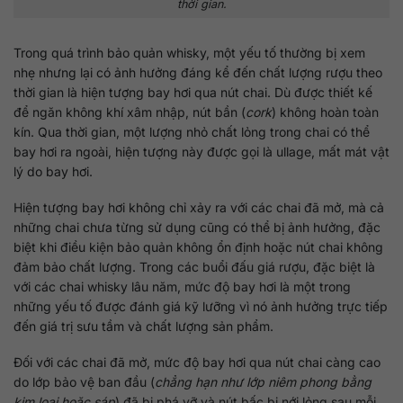
thời gian.
Trong quá trình bảo quản whisky, một yếu tố thường bị xem
nhẹ nhưng lại có ảnh hưởng đáng kể đến chất lượng rượu theo
thời gian là hiện tượng bay hơi qua nút chai. Dù được thiết kế
để ngăn không khí xâm nhập, nút bần (
cork
) không hoàn toàn
kín. Qua thời gian, một lượng nhỏ chất lỏng trong chai có thể
bay hơi ra ngoài, hiện tượng này được gọi là ullage, mất mát vật
lý do bay hơi.
Hiện tượng bay hơi không chỉ xảy ra với các chai đã mở, mà cả
những chai chưa từng sử dụng cũng có thể bị ảnh hưởng, đặc
biệt khi điều kiện bảo quản không ổn định hoặc nút chai không
đảm bảo chất lượng. Trong các buổi đấu giá rượu, đặc biệt là
với các chai whisky lâu năm, mức độ bay hơi là một trong
những yếu tố được đánh giá kỹ lưỡng vì nó ảnh hưởng trực tiếp
đến giá trị sưu tầm và chất lượng sản phẩm.
Đối với các chai đã mở, mức độ bay hơi qua nút chai càng cao
do lớp bảo vệ ban đầu (
chẳng hạn như lớp niêm phong bằng
kim loại hoặc sáp
) đã bị phá vỡ và nút bấc bị nới lỏng sau mỗi