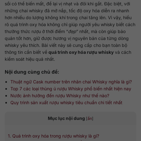
sồi có thể biến mất, để lại vị nhạt và đôi khi gắt. Đặc biệt, với
những chai whisky đã mở nắp, tốc độ oxy hóa diễn ra nhanh
hơn nhiều do lượng không khí trong chai tăng lên. Vì vậy, hiểu
rõ quá trình oxy hóa không chỉ giúp người yêu whisky biết cách
thưởng thức rượu ở thời điểm “
đẹp
” nhất, mà còn giúp bảo
quản tốt hơn, giữ được hương vị nguyên bản của từng dòng
whisky yêu thích. Bài viết này sẽ cung cấp cho bạn toàn bộ
thông tin cần biết về
quá trình oxy hóa rượu whisky
và cách
kiểm soát hiệu quả nhất.
Nội dung cùng chủ đề:
Thuật ngữ Cask number trên nhãn chai Whisky nghĩa là gì?
Top 7 các loại thùng ủ rượu Whisky phổ biến nhất hiện nay
Nước ảnh hưởng đến rượu Whisky như thế nào?
Quy trình sản xuất rượu whisky tiêu chuẩn chi tiết nhất
Mục lục nội dung
[
ẩn
]
1. Quá trình oxy hóa trong rượu whisky là gì?