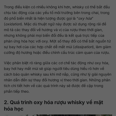
Trong điều kiện có nhiều không khí hơn, whisky có thể bắt đầu
chịu tác động của các yếu tố môi trường bên trong chai, trong
đó phổ biến nhất là hiện tượng được gọi là “
oxy hóa
”
(
oxidation
). Mặc dù thuật ngữ này được sử dụng rộng rãi để
mô tả các thay đổi về hương và vị của rượu theo thời gian,
nhưng không phải mọi biến đổi đều là kết quả trực tiếp của
phản ứng hóa học với oxy. Một số thay đổi có thể bắt nguồn từ
sự bay hơi của các hợp chất dễ mất mùi (
dissipation
), làm giảm
cường độ hương hoặc điều chỉnh cấu trúc cảm quan của rượu.
Việc phân biệt rõ ràng giữa các cơ chế tác động như oxy hóa,
bay hơi hay mất mùi sẽ giúp người tiêu dùng hiểu rõ hơn về
cách bảo quản whisky sau khi mở nắp, cũng như lý giải nguyên
nhân dẫn đến sự thay đổi hương vị theo thời gian. Những phân
tích chi tiết hơn về các quá trình này sẽ được đề cập trong
phần tiếp theo.
2. Quá trình oxy hóa rượu whisky về mặt
hóa học