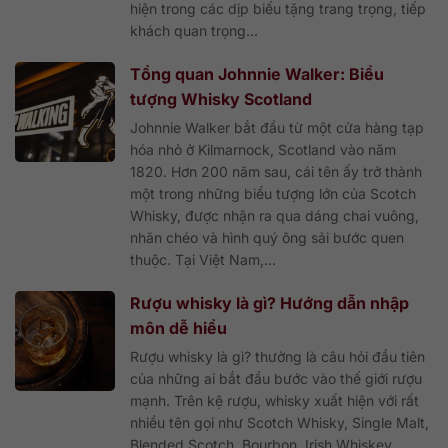
hiện trong các dịp biếu tặng trang trọng, tiếp
khách quan trọng...
Tổng quan Johnnie Walker: Biểu
tượng Whisky Scotland
Johnnie Walker bắt đầu từ một cửa hàng tạp
hóa nhỏ ở Kilmarnock, Scotland vào năm
1820. Hơn 200 năm sau, cái tên ấy trở thành
một trong những biểu tượng lớn của Scotch
Whisky, được nhận ra qua dáng chai vuông,
nhãn chéo và hình quý ông sải bước quen
thuộc. Tại Việt Nam,...
Rượu whisky là gì? Hướng dẫn nhập
môn dễ hiểu
Rượu whisky là gì? thường là câu hỏi đầu tiên
của những ai bắt đầu bước vào thế giới rượu
mạnh. Trên kệ rượu, whisky xuất hiện với rất
nhiều tên gọi như Scotch Whisky, Single Malt,
Blended Scotch, Bourbon, Irish Whiskey,