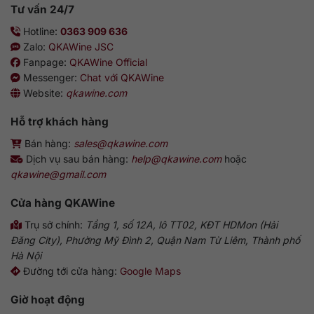
Tư vấn 24/7
Hotline:
0363 909 636
Zalo:
QKAWine JSC
Fanpage:
QKAWine Official
Messenger:
Chat với QKAWine
Website:
qkawine.com
Hỗ trợ khách hàng
Bán hàng:
sales@qkawine.com
Dịch vụ sau bán hàng:
help@qkawine.com
hoặc
qkawine@gmail.com
Cửa hàng
QKAWine
Trụ sở chính:
Tầng 1, số 12A, lô TT02, KĐT HDMon (Hải
Đăng City), Phường Mỹ Đình 2, Quận Nam Từ Liêm, Thành phố
Hà Nội
Đường tới cửa hàng:
Google Maps
Giờ hoạt động