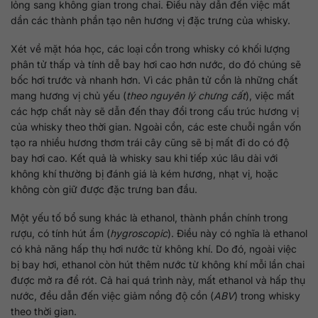
lỏng sang không gian trong chai. Điều này dẫn đến việc mất
dần các thành phần tạo nên hương vị đặc trưng của whisky.
Xét về mặt hóa học, các loại cồn trong whisky có khối lượng
phân tử thấp và tính dễ bay hơi cao hơn nước, do đó chúng sẽ
bốc hơi trước và nhanh hơn. Vì các phân tử cồn là những chất
mang hương vị chủ yếu (
theo nguyên lý chưng cất
), việc mất
các hợp chất này sẽ dẫn đến thay đổi trong cấu trúc hương vị
của whisky theo thời gian. Ngoài cồn, các este chuỗi ngắn vốn
tạo ra nhiều hương thơm trái cây cũng sẽ bị mất đi do có độ
bay hơi cao. Kết quả là whisky sau khi tiếp xúc lâu dài với
không khí thường bị đánh giá là kém hương, nhạt vị, hoặc
không còn giữ được đặc trưng ban đầu.
Một yếu tố bổ sung khác là ethanol, thành phần chính trong
rượu, có tính hút ẩm (
hygroscopic
). Điều này có nghĩa là ethanol
có khả năng hấp thụ hơi nước từ không khí. Do đó, ngoài việc
bị bay hơi, ethanol còn hút thêm nước từ không khí mỗi lần chai
được mở ra để rót. Cả hai quá trình này, mất ethanol và hấp thụ
nước, đều dẫn đến việc giảm nồng độ cồn (
ABV
) trong whisky
theo thời gian.