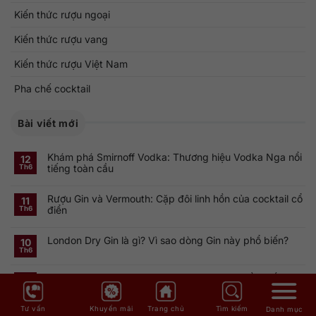
Kiến thức rượu ngoại
Kiến thức rượu vang
Kiến thức rượu Việt Nam
Pha chế cocktail
Bài viết mới
Khám phá Smirnoff Vodka: Thương hiệu Vodka Nga nổi
12
tiếng toàn cầu
Th6
Không
có
Rượu Gin và Vermouth: Cặp đôi linh hồn của cocktail cổ
bình
11
luận
điển
Th6
ở
Khám
Không
phá
có
Smirnoff
London Dry Gin là gì? Vì sao dòng Gin này phổ biến?
bình
10
Vodka:
luận
Th6
Thương
ở
Không
hiệu
Rượu
có
Vodka
Gin
bình
Nga
Rượu Gin Hà Lan: Genever và dòng Gin truyền thống
và
luận
10
nổi
ở
Vermouth:
Th6
tiếng
Không
London
Cặp
toàn
có
Dry
đôi
cầu
bình
Gin
linh
Tư vấn
Khuyến mãi
Trang chủ
Tìm kiếm
Danh mục
Nguồn gốc rượu Gin: Từ Hà Lan đến biểu tượng Anh
luận
là
hồn