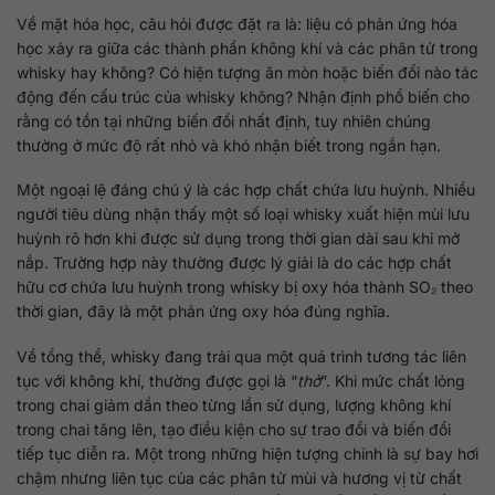
Về mặt hóa học, câu hỏi được đặt ra là: liệu có phản ứng hóa
học xảy ra giữa các thành phần không khí và các phân tử trong
whisky hay không? Có hiện tượng ăn mòn hoặc biến đổi nào tác
động đến cấu trúc của whisky không? Nhận định phổ biến cho
rằng có tồn tại những biến đổi nhất định, tuy nhiên chúng
thường ở mức độ rất nhỏ và khó nhận biết trong ngắn hạn.
Một ngoại lệ đáng chú ý là các hợp chất chứa lưu huỳnh. Nhiều
người tiêu dùng nhận thấy một số loại whisky xuất hiện mùi lưu
huỳnh rõ hơn khi được sử dụng trong thời gian dài sau khi mở
nắp. Trường hợp này thường được lý giải là do các hợp chất
hữu cơ chứa lưu huỳnh trong whisky bị oxy hóa thành SO₂ theo
thời gian, đây là một phản ứng oxy hóa đúng nghĩa.
Về tổng thể, whisky đang trải qua một quá trình tương tác liên
tục với không khí, thường được gọi là “
thở
”. Khi mức chất lỏng
trong chai giảm dần theo từng lần sử dụng, lượng không khí
trong chai tăng lên, tạo điều kiện cho sự trao đổi và biến đổi
tiếp tục diễn ra. Một trong những hiện tượng chính là sự bay hơi
chậm nhưng liên tục của các phân tử mùi và hương vị từ chất