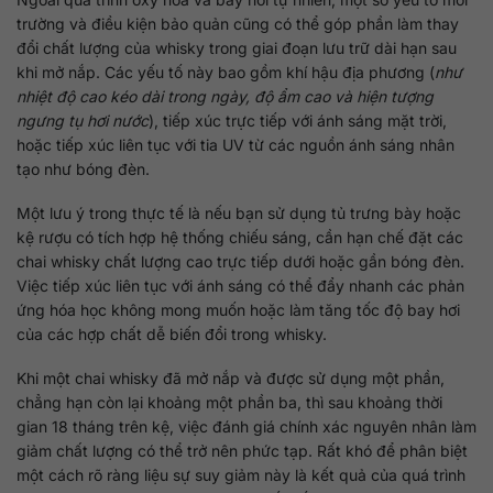
trường và điều kiện bảo quản cũng có thể góp phần làm thay
đổi chất lượng của whisky trong giai đoạn lưu trữ dài hạn sau
khi mở nắp. Các yếu tố này bao gồm khí hậu địa phương (
như
nhiệt độ cao kéo dài trong ngày, độ ẩm cao và hiện tượng
ngưng tụ hơi nước
), tiếp xúc trực tiếp với ánh sáng mặt trời,
hoặc tiếp xúc liên tục với tia UV từ các nguồn ánh sáng nhân
tạo như bóng đèn.
Một lưu ý trong thực tế là nếu bạn sử dụng tủ trưng bày hoặc
kệ rượu có tích hợp hệ thống chiếu sáng, cần hạn chế đặt các
chai whisky chất lượng cao trực tiếp dưới hoặc gần bóng đèn.
Việc tiếp xúc liên tục với ánh sáng có thể đẩy nhanh các phản
ứng hóa học không mong muốn hoặc làm tăng tốc độ bay hơi
của các hợp chất dễ biến đổi trong whisky.
Khi một chai whisky đã mở nắp và được sử dụng một phần,
chẳng hạn còn lại khoảng một phần ba, thì sau khoảng thời
gian 18 tháng trên kệ, việc đánh giá chính xác nguyên nhân làm
giảm chất lượng có thể trở nên phức tạp. Rất khó để phân biệt
một cách rõ ràng liệu sự suy giảm này là kết quả của quá trình