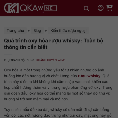
Bỏ
qua
nội
dung
Trang chủ
»
Blog
»
Kiến thức rượu ngoại
Quá trình oxy hóa rượu whisky: Toàn bộ
thông tin cần biết
PHỤ TRÁCH NỘI DUNG:
KHÁNH HUYỀN WINE
Oxy hóa là một trong những yếu tố tự nhiên nhưng có ảnh
hưởng lớn đến hương vị và chất lượng của
rượu whisky
. Quá
trình này diễn ra khi không khí xâm nhập vào chai, khiến các
hợp chất hương thơm và vị trong rượu phản ứng với oxy. Trong
giai đoạn đầu, oxy hóa có thể mang lại một số thay đổi thú vị:
hương vị trở nên mềm mại và mở hơn.
Tuy nhiên, nếu để kéo dài, whisky sẽ dần mất đi sự cân bằng
vốn có, các nốt hương đặc trưng như trái cây, mật ong hay gỗ