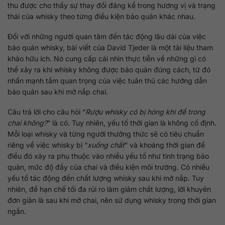
thu được cho thấy sự thay đổi đáng kể trong hương vị và trạng
thái của whisky theo từng điều kiện bảo quản khác nhau.
Đối với những người quan tâm đến tác động lâu dài của việc
bảo quản whisky, bài viết của David Tjeder là một tài liệu tham
khảo hữu ích. Nó cung cấp cái nhìn thực tiễn về những gì có
thể xảy ra khi whisky không được bảo quản đúng cách, từ đó
nhấn mạnh tầm quan trọng của việc tuân thủ các hướng dẫn
bảo quản sau khi mở nắp chai.
Câu trả lời cho câu hỏi “
Rượu whisky có bị hỏng khi để trong
chai không?
” là có. Tuy nhiên, yếu tố thời gian là không cố định.
Mỗi loại whisky và từng người thưởng thức sẽ có tiêu chuẩn
riêng về việc whisky bị “
xuống chất
” và khoảng thời gian để
điều đó xảy ra phụ thuộc vào nhiều yếu tố như tình trạng bảo
quản, mức độ đầy của chai và điều kiện môi trường. Có nhiều
yếu tố tác động đến chất lượng whisky sau khi mở nắp. Tuy
nhiên, để hạn chế tối đa rủi ro làm giảm chất lượng, lời khuyên
đơn giản là sau khi mở chai, nên sử dụng whisky trong thời gian
ngắn.