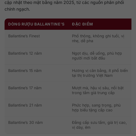
cập nhật theo mặt bằng năm 2025, từ các nguồn phân phối
chính ngạch.
DÒNG RƯỢU BALLANTINE’S
ĐẶC ĐIỂM
Ballantine’s Finest
Phổ thông, không ghi tuổi, vị
nhẹ, dễ pha
Ballantine’s 12 năm
Ngọt dịu, dễ uống, phù hợp
người mới bắt đầu
Ballantine’s 15 năm
Hương vị cân bằng, ít phổ biến
tại thị trường Việt Nam
Ballantine’s 17 năm
Mượt mà, hậu vị sâu, nổi bật
trong tầm giá trung cấp
Ballantine’s 21 năm
Phức hợp, sang trọng, phù
hợp biếu tặng cấp cao
Ballantine’s 30 năm
Đẳng cấp sưu tầm, giá trị cao,
vị dày, êm