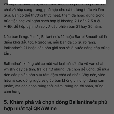
không quá phức tạp, đồng thời được đóng gói trong thiết kế
chai và hộp sang trọng, phù hợp cho cả thưởng thức và làm
quà. Bạn có thể thưởng thức neat, thêm đá hoặc dùng trong
bữa tiệc nhẹ với ngân sách hợp lý khoảng 2.1 đến 2.5 triệu
VNĐ, dễ tiếp cận hơn so với các phiên bản 21 hay 30 năm.
Nếu bạn là người mới, Ballantine’s 12 hoặc Barrel Smooth sẽ là
điểm khởi đầu tốt. Ngược lại, nếu bạn đã có gu rõ ràng,
Ballantine’s 21 hoặc các bản giới hạn sẽ là bước nâng cấp xứng
tầm.
Ballantine’s không chỉ có một vài loại mà sở hữu vô vàn chai
whisky đầy cá tính, trải dài từ những lựa chọn dễ uống, dễ mua
đến các phiên bản sưu tầm đậm chất cá nhân. Vậy nên, việc
hiểu rõ các dòng rượu sẽ giúp bạn không chỉ chọn đúng sản
phẩm, mà còn chọn đúng thời điểm, đúng người nhận, đúng
cảm hứng.
5. Khám phá và chọn dòng Ballantine’s phù
hợp nhất tại
QKAWine