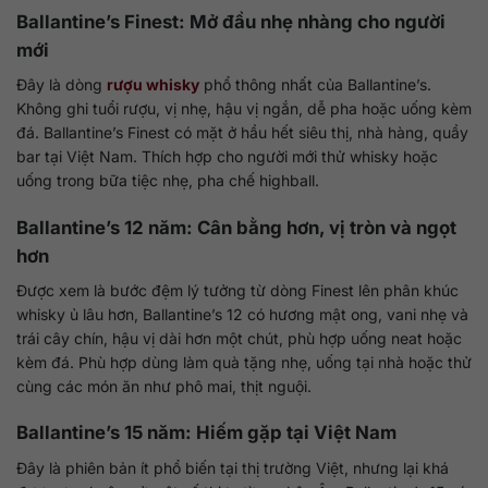
Ballantine’s Finest: Mở đầu nhẹ nhàng cho người
mới
Đây là dòng
rượu whisky
phổ thông nhất của Ballantine’s.
Không ghi tuổi rượu, vị nhẹ, hậu vị ngắn, dễ pha hoặc uống kèm
đá. Ballantine’s Finest có mặt ở hầu hết siêu thị, nhà hàng, quầy
bar tại Việt Nam. Thích hợp cho người mới thử whisky hoặc
uống trong bữa tiệc nhẹ, pha chế highball.
Ballantine’s 12 năm: Cân bằng hơn, vị tròn và ngọt
hơn
Được xem là bước đệm lý tưởng từ dòng Finest lên phân khúc
whisky ủ lâu hơn, Ballantine’s 12 có hương mật ong, vani nhẹ và
trái cây chín, hậu vị dài hơn một chút, phù hợp uống neat hoặc
kèm đá. Phù hợp dùng làm quà tặng nhẹ, uống tại nhà hoặc thử
cùng các món ăn như phô mai, thịt nguội.
Ballantine’s 15 năm: Hiếm gặp tại Việt Nam
Đây là phiên bản ít phổ biến tại thị trường Việt, nhưng lại khá