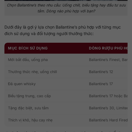
Chọn Ballantine’s theo nhu cầu: Uống chill, biếu tặng hay đầu tư sưu
tầm. Dòng nào phù hợp với bạn?
Dưới đây là gợi ý lựa chọn Ballantine’s phù hợp với từng mục
đích sử dụng và đối tượng người thưởng thức:
MỤC ĐÍCH SỬ DỤNG
DÒNG RƯỢU PHÙ HỢ
Mới bắt đầu, uống pha
Ballantine’s Finest, Barr
Thưởng thức nhẹ, uống chill
Ballantine’s 12
Đã quen whisky
Ballantine’s 17
Biếu tặng trung, cao cấp
Ballantine’s 17 hoặc Balla
Tặng đặc biệt, sưu tầm
Ballantine’s 30, Limited 
Thích vị khô, hậu cay nhẹ
Ballantine’s Hard Fired