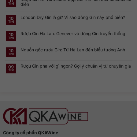
11
luận
điển
Th6
ở
Khám
Không
phá
có
Smirnoff
London Dry Gin là gì? Vì sao dòng Gin này phổ biến?
bình
10
Vodka:
luận
Th6
Thương
ở
Không
hiệu
Rượu
có
Vodka
Gin
bình
Nga
Rượu Gin Hà Lan: Genever và dòng Gin truyền thống
và
luận
10
nổi
ở
Vermouth:
Th6
tiếng
Không
London
Cặp
toàn
có
Dry
đôi
cầu
bình
Gin
linh
Nguồn gốc rượu Gin: Từ Hà Lan đến biểu tượng Anh
luận
10
là
hồn
ở
gì?
của
Th6
Không
Rượu
Vì
cocktail
có
Gin
sao
cổ
bình
Hà
dòng
điển
Rượu Gin pha với gì ngon? Gợi ý chuẩn vị từ chuyên gia
luận
09
Lan:
Gin
ở
Genever
này
Th6
Không
Nguồn
và
phổ
có
gốc
dòng
biến?
bình
rượu
Gin
luận
Gin:
truyền
ở
Từ
thống
Rượu
Hà
Gin
Lan
pha
đến
với
biểu
gì
tượng
ngon?
Anh
Gợi
ý
chuẩn
vị
từ
chuyên
gia
Công ty cổ phần QKAWine