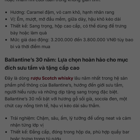
Hương: Caramel đậm, vỏ cam khô, hạnh nhân rang
Vị: Êm, mượt, mở đầu mềm, giữa dày, hậu khô kéo dài
Thiết kế: Sang trọng, hộp cao cấp, có thể dùng để trưng
bày hoặc làm quà
Mức giá dao động: 3.200.000 đến 3.800.000 VNĐ tùy bao
bì và thời điểm mua
Ballantine’s 30 năm: Lựa chọn hoàn hảo cho mục
đích sưu tầm và tặng cấp cao
Đây là dòng
rượu Scotch whisky
lâu năm nhất trong hệ sản
phẩm phổ thông của Ballantine’s, hướng đến giới sưu tầm,
người hiểu rượu và những dịp tặng sang trọng đặc biệt.
Ballantine’s 30 nổi bật với hương gỗ sồi già, socola đen, một
chút cay nồng tinh tế, hậu vị kéo dài sâu thẳm.
Trải nghiệm: Chậm, sâu, ấm, lý tưởng để uống neat và cảm
nhận từng lớp vị
Thiết kế: Đẳng cấp, đóng trong hộp da, phù hợp quầy bar
hoặc trưng trong tủ rượu