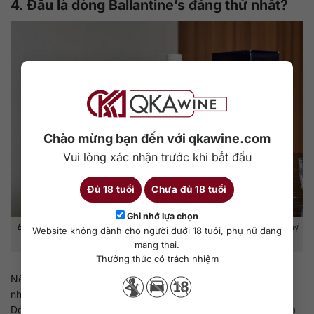
4. Đâu là dòng Ballantine’s đáng thử nhất?
Chào mừng bạn đến với qkawine.com
Vui lòng xác nhận trước khi bắt đầu
Đủ 18 tuổi
Chưa đủ 18 tuổi
Ghi nhớ lựa chọn
Ballantine’s dòng nào đáng thử nhất? Gợi ý từ vị dễ uống đến hậu vị
Website không dành cho người dưới 18 tuổi, phụ nữ đang
sâu dành cho từng gu thưởng thức.
mang thai.
Thưởng thức có trách nhiệm
Nếu bạn muốn tìm phiên bản mang lại giá trị trải nghiệm cao
nhất trong tầm giá,
Ballantine’s 17 năm
là lựa chọn số một.
Dòng whisky này sở hữu độ sâu vừa phải và hậu vị rõ ràng mà