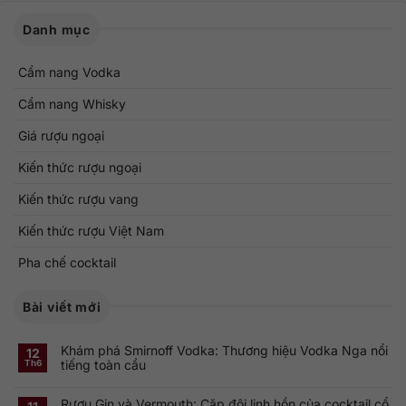
Danh mục
Cẩm nang Vodka
Cẩm nang Whisky
Giá rượu ngoại
Kiến thức rượu ngoại
Kiến thức rượu vang
Kiến thức rượu Việt Nam
Pha chế cocktail
Bài viết mới
Khám phá Smirnoff Vodka: Thương hiệu Vodka Nga nổi
12
tiếng toàn cầu
Th6
Không
có
Rượu Gin và Vermouth: Cặp đôi linh hồn của cocktail cổ
bình