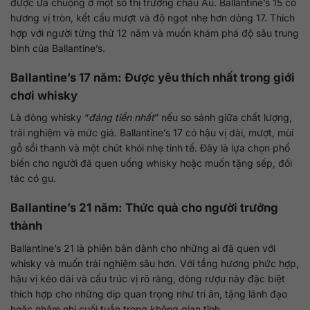
được ưa chuộng ở một số thị trường châu Âu. Ballantine’s 15 có
hương vị tròn, kết cấu mượt và độ ngọt nhẹ hơn dòng 17. Thích
hợp với người từng thử 12 năm và muốn khám phá độ sâu trung
bình của Ballantine’s.
Ballantine’s 17 năm: Được yêu thích nhất trong giới
chơi whisky
Là dòng whisky “
đáng tiền nhất
” nếu so sánh giữa chất lượng,
trải nghiệm và mức giá. Ballantine’s 17 có hậu vị dài, mượt, mùi
gỗ sồi thanh và một chút khói nhẹ tinh tế. Đây là lựa chọn phổ
biến cho người đã quen uống whisky hoặc muốn tặng sếp, đối
tác có gu.
Ballantine’s 21 năm: Thức quà cho người trưởng
thành
Ballantine’s 21 là phiên bản dành cho những ai đã quen với
whisky và muốn trải nghiệm sâu hơn. Với tầng hương phức hợp,
hậu vị kéo dài và cấu trúc vị rõ ràng, dòng rượu này đặc biệt
thích hợp cho những dịp quan trọng như tri ân, tặng lãnh đạo
hoặc nhâm nhi cuối tuần trong không gian tĩnh.