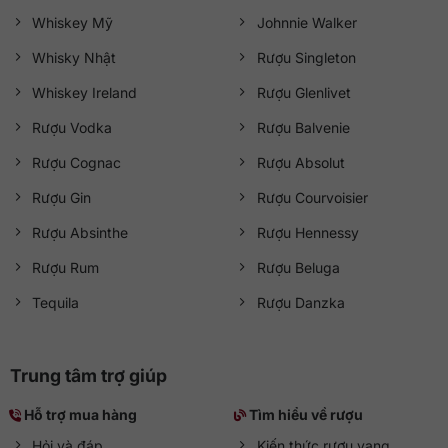
Whiskey Mỹ
Johnnie Walker
Whisky Nhật
Rượu Singleton
Whiskey Ireland
Rượu Glenlivet
Rượu Vodka
Rượu Balvenie
Rượu Cognac
Rượu Absolut
Rượu Gin
Rượu Courvoisier
Rượu Absinthe
Rượu Hennessy
Rượu Rum
Rượu Beluga
Tequila
Rượu Danzka
Trung tâm trợ giúp
Hỗ trợ mua hàng
Tìm hiểu về rượu
Hỏi và đáp
Kiến thức rượu vang