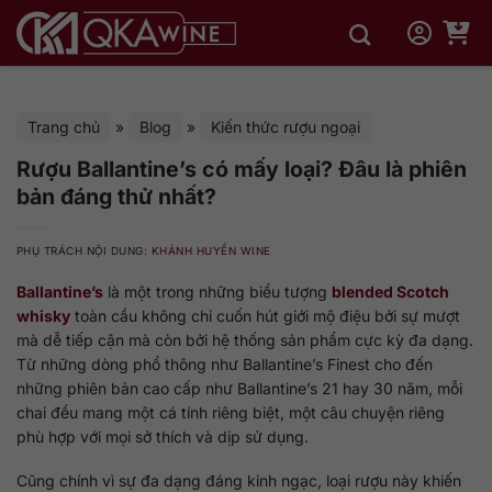
Bỏ
qua
nội
dung
Trang chủ
»
Blog
»
Kiến thức rượu ngoại
Rượu Ballantine’s có mấy loại? Đâu là phiên
bản đáng thử nhất?
PHỤ TRÁCH NỘI DUNG:
KHÁNH HUYỀN WINE
Ballantine’s
là một trong những biểu tượng
blended Scotch
whisky
toàn cầu không chỉ cuốn hút giới mộ điệu bởi sự mượt
mà dễ tiếp cận mà còn bởi hệ thống sản phẩm cực kỳ đa dạng.
Từ những dòng phổ thông như Ballantine’s Finest cho đến
những phiên bản cao cấp như Ballantine’s 21 hay 30 năm, mỗi
chai đều mang một cá tính riêng biệt, một câu chuyện riêng
phù hợp với mọi sở thích và dịp sử dụng.
Cũng chính vì sự đa dạng đáng kinh ngạc, loại rượu này khiến