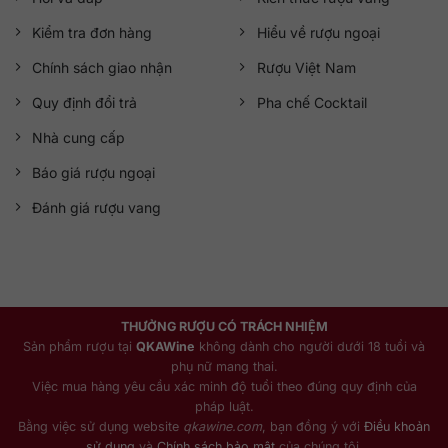
Kiểm tra đơn hàng
Hiểu về rượu ngoại
Chính sách giao nhận
Rượu Việt Nam
Quy định đổi trả
Pha chế Cocktail
Nhà cung cấp
Báo giá rượu ngoại
Đánh giá rượu vang
THƯỞNG RƯỢU CÓ TRÁCH NHIỆM
Sản phẩm rượu tại
QKAWine
không dành cho người dưới 18 tuổi và
phụ nữ mang thai.
Việc mua hàng yêu cầu xác minh độ tuổi theo đúng quy định của
pháp luật.
Bằng việc sử dụng website
qkawine.com
, bạn đồng ý với
Điều khoản
sử dụng
và
Chính sách bảo mật
của chúng tôi.