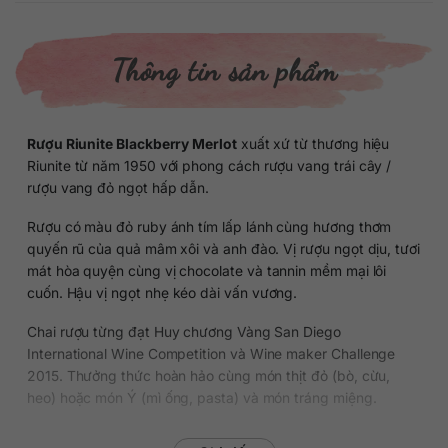
Thông tin sản phẩm
Rượu Riunite Blackberry Merlot
xuất xứ từ thương hiệu
Riunite từ năm 1950 với phong cách rượu vang trái cây /
rượu vang đỏ ngọt hấp dẫn.
Rượu có màu đỏ ruby ánh tím lấp lánh cùng hương thơm
quyến rũ của quả mâm xôi và anh đào. Vị rượu ngọt dịu, tươi
mát hòa quyện cùng vị chocolate và tannin mềm mại lôi
cuốn. Hậu vị ngọt nhẹ kéo dài vấn vương.
Chai rượu từng đạt Huy chương Vàng San Diego
International Wine Competition và Wine maker Challenge
2015. Thưởng thức hoàn hảo cùng món thịt đỏ (bò, cừu,
heo) hoặc món Ý (mì ống, pasta) và món tráng miệng.