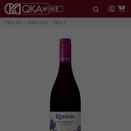
Bỏ
qua
nội
dung
Trang chủ
/
Rượu vang
/
Vang Ý