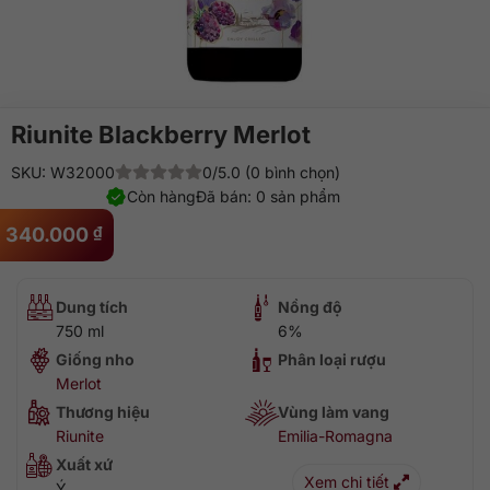
Riunite Blackberry Merlot
SKU: W32000
0/5.0 (0 bình chọn)
Còn hàng
Đã bán: 0 sản phẩm
340.000
₫
Dung tích
Nồng độ
750 ml
6%
Giống nho
Phân loại rượu
Merlot
Thương hiệu
Vùng làm vang
Riunite
Emilia-Romagna
Xuất xứ
Xem chi tiết
Ý