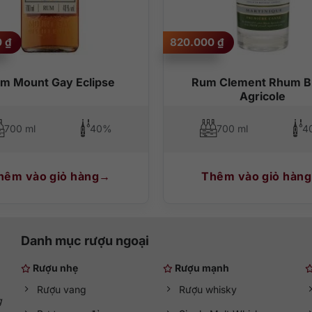
0
₫
820.000
₫
m Mount Gay Eclipse
Rum Clement Rhum B
Agricole
700 ml
40%
700 ml
4
hêm vào giỏ hàng
Thêm vào giỏ hàng
Danh mục rượu ngoại
Rượu nhẹ
Rượu mạnh
Rượu vang
Rượu whisky
g