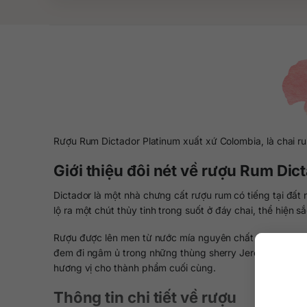
Rượu Rum Dictador Platinum xuất xứ Colombia, là chai ru
Giới thiệu đôi nét về rượu Rum Dic
Dictador là một nhà chưng cất rượu rum có tiếng tại đấ
lộ ra một chút thủy tinh trong suốt ở đáy chai, thể hiệ
Rượu được lên men từ nước mía nguyên chất được chăm só
đem đi ngâm ủ trong những thùng sherry Jerez Tây Ban N
hương vị cho thành phẩm cuối cùng.
Thông tin chi tiết về rượu