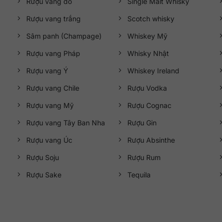
Rượu vang đỏ
Single Malt Whisky
Rượu vang trắng
Scotch whisky
Sâm panh (Champage)
Whiskey Mỹ
Rượu vang Pháp
Whisky Nhật
Rượu vang Ý
Whiskey Ireland
Rượu vang Chile
Rượu Vodka
Rượu vang Mỹ
Rượu Cognac
Rượu vang Tây Ban Nha
Rượu Gin
Rượu vang Úc
Rượu Absinthe
Rượu Soju
Rượu Rum
Rượu Sake
Tequila