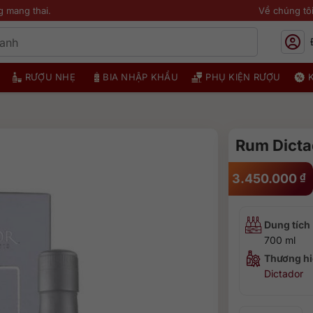
g mang thai.
Về chúng tô
RƯỢU NHẸ
BIA NHẬP KHẨU
PHỤ KIỆN RƯỢU
Rum Dicta
3.450.000
₫
Dung tích
700 ml
Thương hi
Dictador