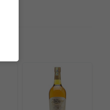
a đường xen kẽ với trái cây thanh mát. Vị rượu được bổ
cây đại hoàng tăng thêm sự sâu lắng, đa chiều trong