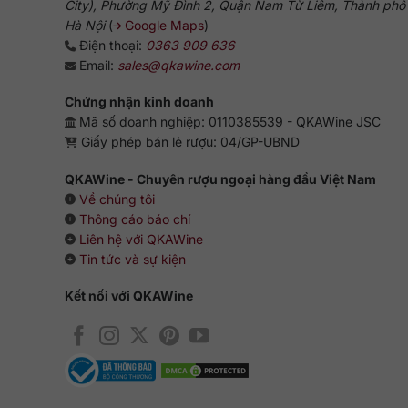
City), Phường Mỹ Đình 2, Quận Nam Từ Liêm, Thành phố
Hà Nội
(
Google Maps
)
Điện thoại:
0363 909 636
Email:
sales@qkawine.com
Chứng nhận kinh doanh
Mã số doanh nghiệp: 0110385539 - QKAWine JSC
Giấy phép bán lẻ rượu: 04/GP-UBND
QKAWine - Chuyên rượu ngoại hàng đầu Việt Nam
Về chúng tôi
Thông cáo báo chí
Liên hệ với QKAWine
Tin tức và sự kiện
Kết nối với QKAWine