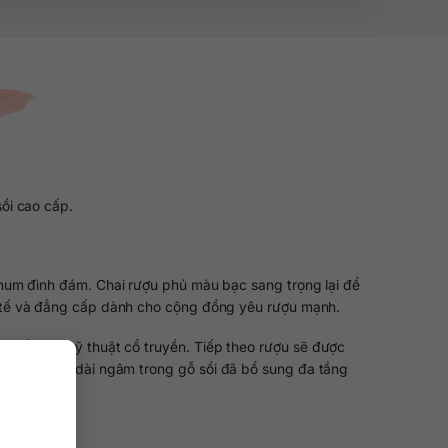
ồi cao cấp.
inum đình đám. Chai rượu phủ màu bạc sang trọng lại để
inh tế và đẳng cấp dành cho cộng đồng yêu rượu mạnh.
 cổ theo kỹ thuật cổ truyền. Tiếp theo rượu sẽ được
g thời gian dài ngâm trong gỗ sồi đã bổ sung đa tầng