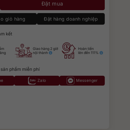
atinum số lượng
Đặt mua
o giỏ hàng
Đặt hàng doanh nghiệp
m kết
hẩm
Giao hàng 2 giờ
Hoàn tiền
hãng
nội thành
lên đến 111%
 sản phẩm miễn phí
ne
Zalo
Messenger