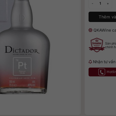
Rum Dictador Pl
Thêm và
QKAWine ca
Sản p
chính 
Nhận tư vấn
Hotli