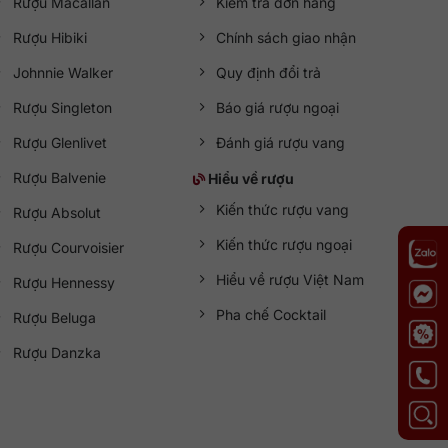
Rượu Macallan
Kiểm tra đơn hàng
Rượu Hibiki
Chính sách giao nhận
Johnnie Walker
Quy định đổi trả
Rượu Singleton
Báo giá rượu ngoại
Rượu Glenlivet
Đánh giá rượu vang
Rượu Balvenie
Hiểu về rượu
Kiến thức rượu vang
Rượu Absolut
Kiến thức rượu ngoại
Rượu Courvoisier
Hiểu về rượu Việt Nam
Rượu Hennessy
Pha chế Cocktail
Rượu Beluga
Rượu Danzka