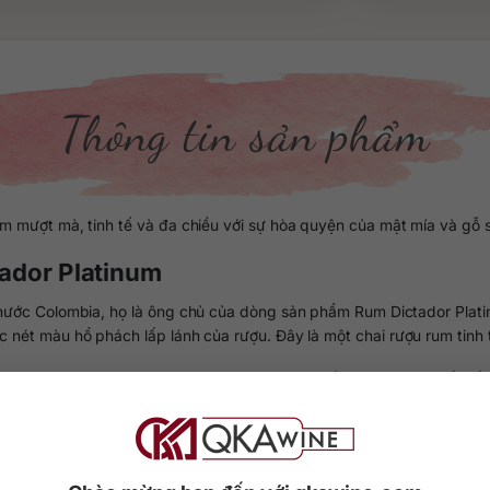
Thông tin sản phẩm
m mượt mà, tinh tế và đa chiều với sự hòa quyện của mật mía và gỗ s
tador Platinum
t nước Colombia, họ là ông chủ của dòng sản phẩm Rum Dictador Plat
n sắc nét màu hổ phách lấp lánh của rượu. Đây là một chai rượu rum t
c tỉ mỉ ở Colombia. Sau đó nó được chưng cất trong những nồi đồng
ha và những ống ủ rượu vang Port. Chính vì sự đa dạng thùng ủ cùn