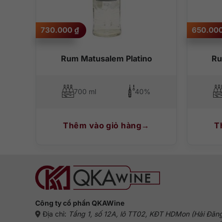
730.000
₫
650.00
 1L
Rum Matusalem Platino
Ru
%
700 ml
40%
Thêm vào giỏ hàng
T
Công ty cổ phần QKAWine
Địa chỉ:
Tầng 1, số 12A, lô TT02, KĐT HDMon (Hải Đăn