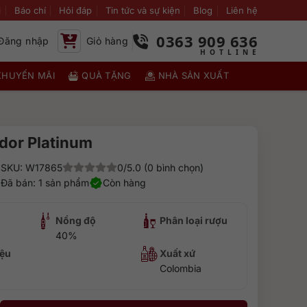
i
Báo chí
Hỏi đáp
Tin tức và sự kiện
Blog
Liên hệ
0363 909 636
Đăng nhập
Giỏ hàng
KHUYẾN MÃI
QUÀ TẶNG
NHÀ SẢN XUẤT
dor Platinum
SKU: W17865
0/5.0 (0 bình chọn)
Đã bán: 1 sản phẩm
Còn hàng
Nồng độ
Phân loại rượu
40%
ệu
Xuất xứ
Colombia