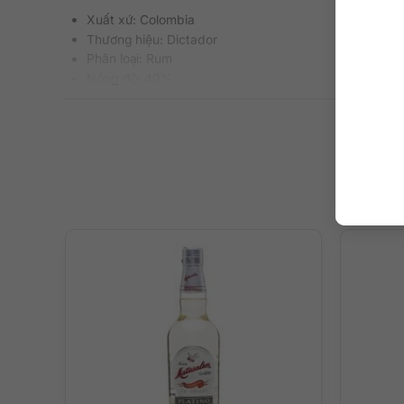
Xuất xứ: Colombia
Thương hiệu: Dictador
Phân loại: Rum
Nồng độ: 40%
Dung tích: 700 ml
Màu sắc: Màu hổ phách
Cách thưởng thức: Uống nguyên chất, thêm đá viên, ph
Mô tả hương vị rượu
Hương vị đầy mê hoặc của mật mía nướng tươi mới ngọt n
sung tròn trịa và cân bằng hơn nhiều lần với sự xuất hiệ
hương vị. Dư vị kéo dài, tươi mát và ngọt với sự nhắc lại