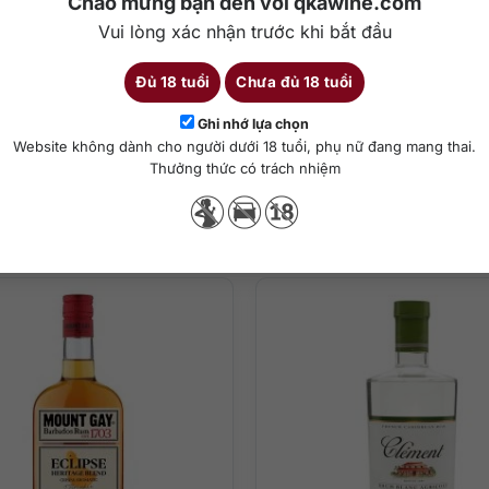
Chào mừng bạn đến với qkawine.com
Vui lòng xác nhận trước khi bắt đầu
Đủ 18 tuổi
Chưa đủ 18 tuổi
Chi tiết
Ghi nhớ lựa chọn
Website không dành cho người dưới 18 tuổi, phụ nữ đang mang thai.
a với nước lọc, pha chế cocktail
Thưởng thức có trách nhiệm
Sản phẩm tương tự
gào cùng vani ngọt béo. Trên vòm miệng là vị ngọt đặc trưng của mí
n của gỗ sồi, điển hình như vani, cacao, cà phê, mật ong ngọt nhẹ và 
 của vani cùng gỗ sồi cực kỳ thư giãn.