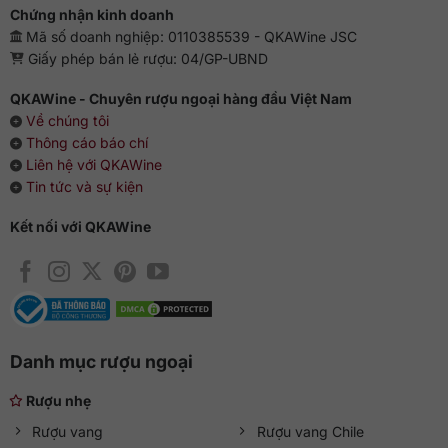
Tteokboki…Những món ăn này chính là chất xúc tác giúp
Chứng nhận kinh doanh
cho bữa tiệc của bạn được trọn vẹn, và hương thơm của
Mã số doanh nghiệp: 0110385539 - QKAWine JSC
rượu cũng phát huy hết công lực.
Giấy phép bán lẻ rượu: 04/GP-UBND
QKAWine - Chuyên rượu ngoại hàng đầu Việt Nam
Về chúng tôi
Thông cáo báo chí
Liên hệ với QKAWine
Tin tức và sự kiện
Kết nối với QKAWine
Danh mục rượu ngoại
Rượu nhẹ
Rượu vang
Rượu vang Chile