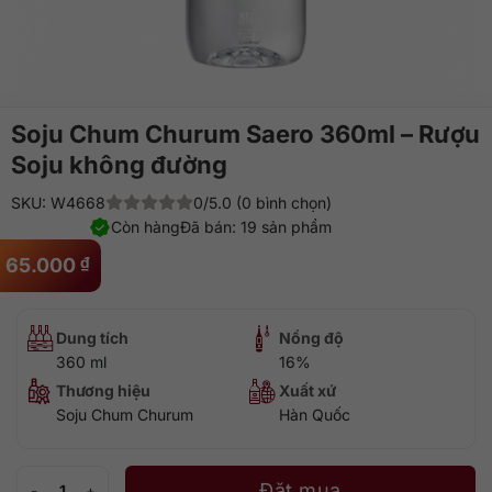
Soju Chum Churum Saero 360ml – Rượu
Soju không đường
SKU: W4668
0/5.0 (0 bình chọn)
Còn hàng
Đã bán: 19 sản phẩm
65.000
₫
Dung tích
Nồng độ
360 ml
16%
Thương hiệu
Xuất xứ
Soju Chum Churum
Hàn Quốc
Soju Chum Churum Saero 360ml - Rượu Soju không đường số lượng
Đặt mua