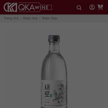
Bỏ
qua
nội
dung
Trang chủ
/
Rượu nhẹ
/
Rượu Soju