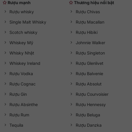
Rượu mạnh
Thương hiệu nổi bật
Rượu whisky
Rượu Chivas
Single Malt Whisky
Rượu Macallan
Scotch whisky
Rượu Hibiki
Whiskey Mỹ
Johnnie Walker
Whisky Nhật
Rượu Singleton
Whiskey Ireland
Rượu Glenlivet
Rượu Vodka
Rượu Balvenie
Rượu Cognac
Rượu Absolut
Rượu Gin
Rượu Courvoisier
Rượu Absinthe
Rượu Hennessy
Rượu Rum
Rượu Beluga
Tequila
Rượu Danzka