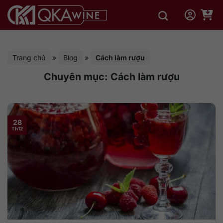
Bỏ
qua
nội
dung
Trang chủ
»
Blog
»
Cách làm rượu
Chuyên mục:
Cách làm rượu
28
Th12