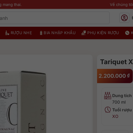
g mang thai.
Về chúng tô
RƯỢU NHẸ
BIA NHẬP KHẨU
PHỤ KIỆN RƯỢU
Tariquet 
2.200.000
₫
Dung tích
700 ml
Tuổi rượu
XO