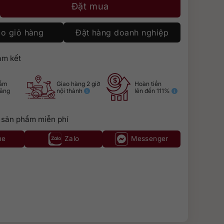
ượng
Đặt mua
o giỏ hàng
Đặt hàng doanh nghiệp
m kết
hẩm
Giao hàng 2 giờ
Hoàn tiền
hãng
nội thành
lên đến 111%
 sản phẩm miễn phí
ne
Zalo
Messenger