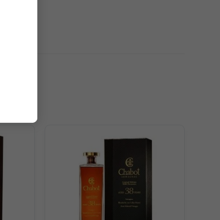
tiến triển hương vị mạnh mẽ đậm đà của hoa quả nướng và
 nền cho ly cocktail yêu thích của bạn.