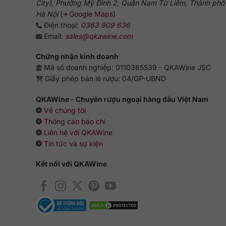
City), Phường Mỹ Đình 2, Quận Nam Từ Liêm, Thành phố
Hà Nội
(
Google Maps
)
Điện thoại:
0363 909 636
Email:
sales@qkawine.com
Chứng nhận kinh doanh
Mã số doanh nghiệp: 0110385539 - QKAWine JSC
Giấy phép bán lẻ rượu: 04/GP-UBND
QKAWine - Chuyên rượu ngoại hàng đầu Việt Nam
Về chúng tôi
Thông cáo báo chí
Liên hệ với QKAWine
Tin tức và sự kiện
Kết nối với QKAWine