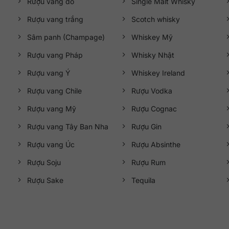
Rượu vang đỏ
Single Malt Whisky
Rượu vang trắng
Scotch whisky
Sâm panh (Champage)
Whiskey Mỹ
Rượu vang Pháp
Whisky Nhật
Rượu vang Ý
Whiskey Ireland
Rượu vang Chile
Rượu Vodka
Rượu vang Mỹ
Rượu Cognac
Rượu vang Tây Ban Nha
Rượu Gin
Rượu vang Úc
Rượu Absinthe
Rượu Soju
Rượu Rum
Rượu Sake
Tequila