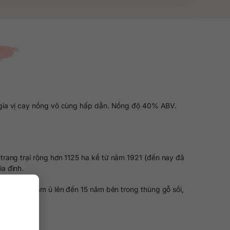
ẽ gia vị cay nồng vô cùng hấp dẫn. Nồng độ 40% ABV.
trang trại rộng hơn 1125 ha kể từ năm 1921 (đến nay đã
a đình.
ời gian ngâm ủ lên đến 15 năm bên trong thùng gỗ sồi,