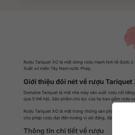
Rượu Tariquet XO là một dòng rượu mạnh tinh tế được ủ
Xuất xứ miền Tây Nam nước Pháp.
Giới thiệu đôi nét về rượu Tariqu
Domaine Tariquet là một nhà máy sản xuất rượu nổi tiến
qua 5 thế hệ). Sản phẩm chủ lực của họ bao gồm rượu 
Rượu Tariquet XO là một trong những sản phẩm tuyệt hả
cho phép rượu đạt đến hương vị sôi động, đậm đà quyế
Thông tin chi tiết về rượu