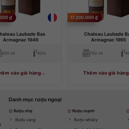
sushi, sashimi, salad, bánh ngọt, trái cây…
.000
₫
17.200.000
₫
hateau Laubade Bas
Chateau Laubade B
Armagnac 1946
Armagnac 1965
500 ml
40%
700 ml
4
hêm vào giỏ hàng
Thêm vào giỏ hàng
Danh mục rượu ngoại
Rượu nhẹ
Rượu mạnh
Rượu vang
Rượu whisky
g