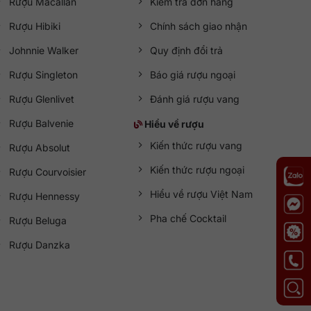
Rượu Macallan
Kiểm tra đơn hàng
Rượu Hibiki
Chính sách giao nhận
Johnnie Walker
Quy định đổi trả
Rượu Singleton
Báo giá rượu ngoại
Rượu Glenlivet
Đánh giá rượu vang
Rượu Balvenie
Hiểu về rượu
Kiến thức rượu vang
Rượu Absolut
Kiến thức rượu ngoại
Rượu Courvoisier
Hiểu về rượu Việt Nam
Rượu Hennessy
Pha chế Cocktail
Rượu Beluga
Rượu Danzka