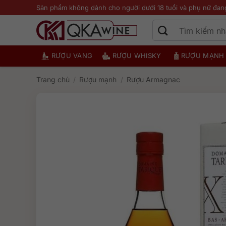
Bỏ
Sản phẩm không dành cho người dưới 18 tuổi và phụ nữ đan
qua
nội
dung
RƯỢU VANG
RƯỢU WHISKY
RƯỢU MẠNH
Trang chủ
/
Rượu mạnh
/
Rượu Armagnac