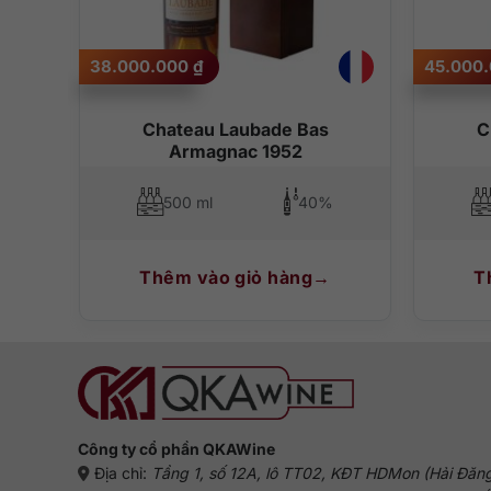
Món ăn phù hợp là những món có hương vị nhẹ nhàng như 
38.000.000
₫
45.000
Chateau Laubade Bas
C
Armagnac 1952
500 ml
40%
Thêm vào giỏ hàng
T
Công ty cổ phần QKAWine
Địa chỉ:
Tầng 1, số 12A, lô TT02, KĐT HDMon (Hải Đăn