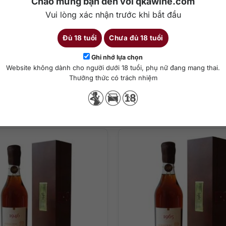
Chào mừng bạn đến với qkawine.com
Vui lòng xác nhận trước khi bắt đầu
Đủ 18 tuổi
Chưa đủ 18 tuổi
Chi tiết
Ghi nhớ lựa chọn
Website không dành cho người dưới 18 tuổi, phụ nữ đang mang thai.
Thưởng thức có trách nhiệm
ha chế cocktail
Sản phẩm tương tự
ạo của bánh táo, hoa cam và kẹo bơ cứng.
ọt nhẹ và một ít cam thảo bộc bạch trên đầu lưỡi, thăng hoa với sự 
ợu lạnh ở mức 15 – 18 độ C trước khi thưởng thức hoặc dùng làm rượu