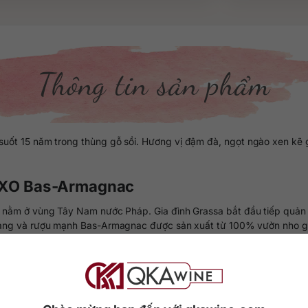
Thông tin sản phẩm
 suốt 15 năm trong thùng gỗ sồi. Hương vị đậm đà, ngọt ngào xen k
et XO Bas-Armagnac
g nằm ở vùng Tây Nam nước Pháp. Gia đình Grassa bắt đầu tiếp quản 
vang và rượu mạnh Bas-Armagnac được sản xuất từ 100% vườn nho gi
o của thương hiệu này. Kết hợp 60% Ugni Blanc và 40% Baco cùng th
n rũ và hương thơm nồng nàn bùng nổ khắp không gian.