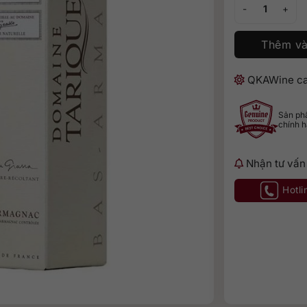
Tariquet XO số l
Thêm và
QKAWine ca
Sản p
chính 
Nhận tư vấn
Hotli