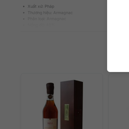
Xuất xứ: Pháp
Thương hiệu: Armagnac
Phân loại: Armagnac
Nồng độ: 40%
Dung tích: 700 ml
Tuổi rượu/Hạng rượu: XO
Màu sắc: Màu hổ phách đậm ánh nâu
Cách thưởng thức: Uống nguyên chất, thêm đá viên, p
Mô tả hương vị rượu
– Hương thơm: Trên mũi chứng kiến cuộc tấn công táo b
– Hương vị: Giai điệu tươi mát sống động với caramel ng
gia vị cay nồng (quế, hạt tiêu xám, nhục đậu khấu).
– Hậu vị: Kết thúc vô cùng êm mượt và nồng nàn.
Gợi ý thưởng thức rượu
Bạn có thể nhâm nhi trực tiếp, thêm chút đá lạnh, làm rư