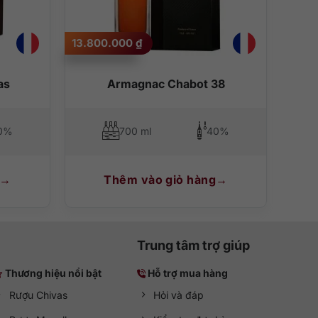
13.800.000
₫
as
Armagnac Chabot 38
0%
700 ml
40%
Thêm vào giỏ hàng
Trung tâm trợ giúp
Thương hiệu nổi bật
Hỗ trợ mua hàng
Rượu Chivas
Hỏi và đáp