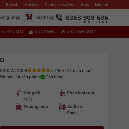
i
Báo chí
Hỏi đáp
Tin tức và sự kiện
Blog
Liên hệ
0363 909 636
Đăng nhập
Giỏ hàng
KHUYẾN MÃI
QUÀ TẶNG
NHÀ SẢN XUẤT
XO
SKU: W22004
4.7/5.0 (24 bình chọn)
Đã bán: 14 sản phẩm
Còn hàng
Nồng độ
Phân loại rượu
40%
Thương hiệu
Xuất xứ
Pháp