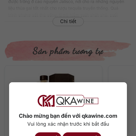
được trồng ở cao nguyên Jalisco, nơi cho ra những nguyên
liệu thùa gai tốt nhất cho rượu tequila truyền thống. Quá
trình chưng cất thủ công, tỉ mỉ, kiểm soát chặt chẽ, cuối
Chi tiết
cùng cho ra một kiểu tequila bạc cực kỳ hấp dẫn. Nồng độ
đóng chai 40% ABV.
Thông tin chi tiết về rượu
Sản phẩm tương tự
Xuất xứ: Mexico
Thương hiệu: Clase Azul
Phân loại: Tequila
Nồng độ: 40%
Dung tích: 750 ml
Màu sắc: Trong suốt
Cách thưởng thức: Uống nguyên chất, pha chế cocktail
Mô tả hương vị rượu và thưởng thức
Trên mũi là hương thơm mịn màng có chút chua và biểu hiện
Chào mừng bạn đến với qkawine.com
tươi tắn của cam quýt. Trên miệng là một cấu trúc rượu đầy
Vui lòng xác nhận trước khi bắt đầu
đặn nhưng cũng khá nhẹ nhàng với hương vị ngon ngọt của
trái cây và sự nồng ấm của cây thùa xanh. Kết thúc kéo dài,