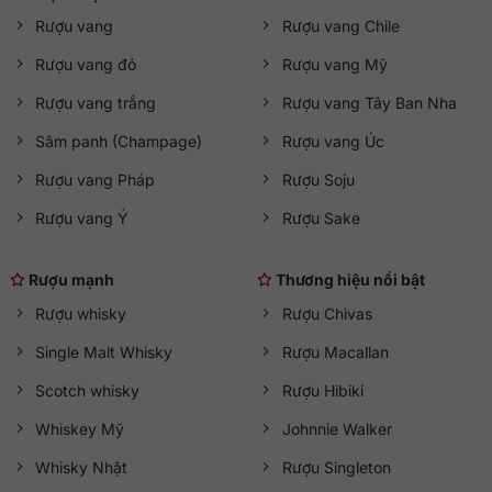
Rượu vang
Rượu vang Chile
Rượu vang đỏ
Rượu vang Mỹ
Rượu vang trắng
Rượu vang Tây Ban Nha
Sâm panh (Champage)
Rượu vang Úc
Rượu vang Pháp
Rượu Soju
Rượu vang Ý
Rượu Sake
Rượu mạnh
Thương hiệu nổi bật
Rượu whisky
Rượu Chivas
Single Malt Whisky
Rượu Macallan
Scotch whisky
Rượu Hibiki
Whiskey Mỹ
Johnnie Walker
Whisky Nhật
Rượu Singleton