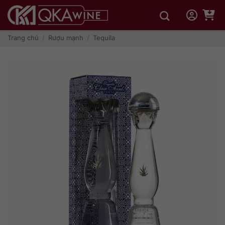
Bỏ
qua
nội
dung
Trang chủ
/
Rượu mạnh
/
Tequila