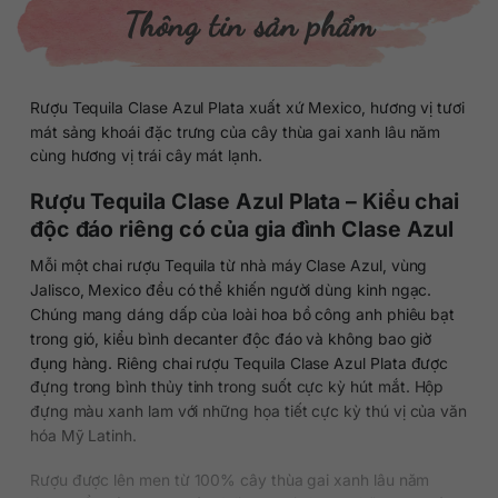
Thông tin sản phẩm
Rượu Tequila Clase Azul Plata xuất xứ Mexico, hương vị tươi
mát sảng khoái đặc trưng của cây thùa gai xanh lâu năm
cùng hương vị trái cây mát lạnh.
Rượu Tequila Clase Azul Plata – Kiểu chai
độc đáo riêng có của gia đình Clase Azul
Mỗi một chai rượu Tequila từ nhà máy Clase Azul, vùng
Jalisco, Mexico đều có thể khiến người dùng kinh ngạc.
Chúng mang dáng dấp của loài hoa bồ công anh phiêu bạt
trong gió, kiểu bình decanter độc đáo và không bao giờ
đụng hàng. Riêng chai rượu Tequila Clase Azul Plata được
đựng trong bình thủy tinh trong suốt cực kỳ hút mắt. Hộp
đựng màu xanh lam với những họa tiết cực kỳ thú vị của văn
hóa Mỹ Latinh.
Rượu được lên men từ 100% cây thùa gai xanh lâu năm