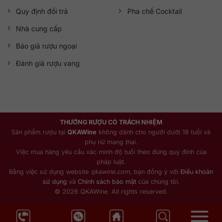
Quy định đổi trả
Pha chế Cocktail
Nhà cung cấp
Báo giá rượu ngoại
Đánh giá rượu vang
THƯỞNG RƯỢU CÓ TRÁCH NHIỆM
Sản phẩm rượu tại
QKAWine
không dành cho người dưới 18 tuổi và
phụ nữ mang thai.
Việc mua hàng yêu cầu xác minh độ tuổi theo đúng quy định của
pháp luật.
Bằng việc sử dụng website
qkawine.com
, bạn đồng ý với
Điều khoản
sử dụng
và
Chính sách bảo mật
của chúng tôi.
© 2026 QKAWine. All rights reserved.