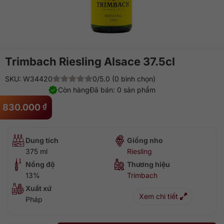
Trimbach Riesling Alsace 37.5cl
SKU: W34420
0/5.0 (0 bình chọn)
Còn hàng
Đã bán: 0 sản phẩm
830.000
₫
Dung tích
Giống nho
375 ml
Riesling
Nồng độ
Thương hiệu
13%
Trimbach
Xuất xứ
Xem chi tiết
Pháp