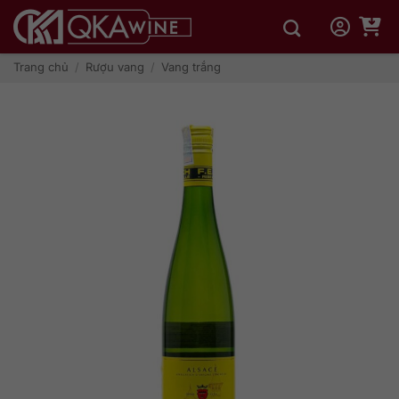
Bỏ
qua
nội
dung
Trang chủ
/
Rượu vang
/
Vang trắng