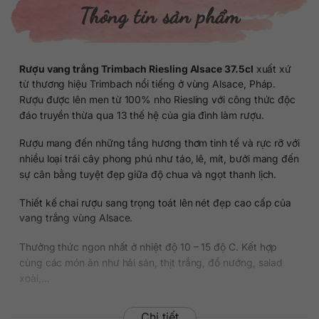
Thông tin sản phẩm
Rượu vang trắng Trimbach Riesling Alsace 37.5cl
xuất xứ
từ thương hiệu Trimbach nổi tiếng ở vùng Alsace, Pháp.
Rượu được lên men từ 100% nho Riesling với công thức độc
đáo truyền thừa qua 13 thế hệ của gia đình làm rượu.
Rượu mang đến những tầng hương thơm tinh tế và rực rỡ với
nhiều loại trái cây phong phú như táo, lê, mít, bưởi mang đến
sự cân bằng tuyệt đẹp giữa độ chua và ngọt thanh lịch.
Thiết kế chai rượu sang trọng toát lên nét đẹp cao cấp của
vang trắng vùng Alsace.
Thưởng thức ngon nhất ở nhiệt độ 10 – 15 độ C. Kết hợp
cùng các món ăn như hải sản, thịt trắng, đồ nướng, salad
xoài,…
Chi tiết