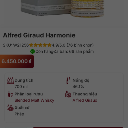
Alfred Giraud Harmonie
SKU: W21256
4.9/5.0 (76 bình chọn)
Còn hàng
Đã bán: 66 sản phẩm
6.450.000
₫
Dung tích
Nồng độ
700 ml
46.1%
Phân loại rượu
Thương hiệu
Blended Malt Whisky
Alfred Giraud
Xuất xứ
Pháp