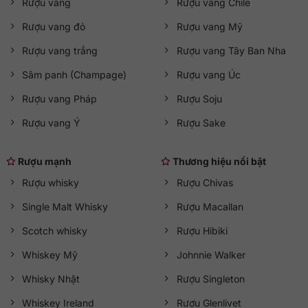
Rượu vang
Rượu vang Chile
Rượu vang đỏ
Rượu vang Mỹ
Rượu vang trắng
Rượu vang Tây Ban Nha
Sâm panh (Champage)
Rượu vang Úc
Rượu vang Pháp
Rượu Soju
Rượu vang Ý
Rượu Sake
Rượu mạnh
Thương hiệu nổi bật
Rượu whisky
Rượu Chivas
Single Malt Whisky
Rượu Macallan
Scotch whisky
Rượu Hibiki
Whiskey Mỹ
Johnnie Walker
Whisky Nhật
Rượu Singleton
Whiskey Ireland
Rượu Glenlivet