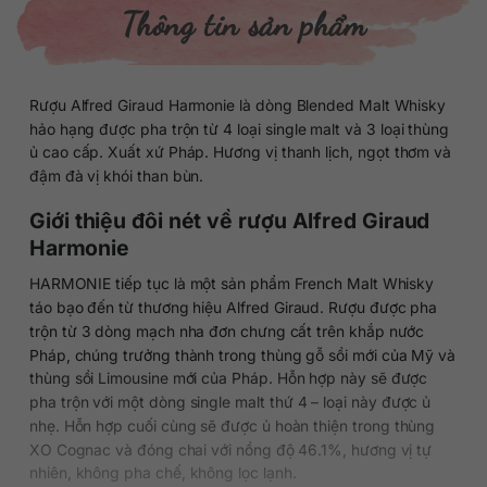
Thông tin sản phẩm
Rượu Alfred Giraud Harmonie là dòng Blended Malt Whisky
hảo hạng được pha trộn từ 4 loại single malt và 3 loại thùng
ủ cao cấp. Xuất xứ Pháp. Hương vị thanh lịch, ngọt thơm và
đậm đà vị khói than bùn.
Giới thiệu đôi nét về rượu Alfred Giraud
Harmonie
HARMONIE tiếp tục là một sản phẩm French Malt Whisky
táo bạo đến từ thương hiệu Alfred Giraud. Rượu được pha
trộn từ 3 dòng mạch nha đơn chưng cất trên khắp nước
Pháp, chúng trưởng thành trong thùng gỗ sồi mới của Mỹ và
thùng sồi Limousine mới của Pháp. Hỗn hợp này sẽ được
pha trộn với một dòng single malt thứ 4 – loại này được ủ
nhẹ. Hỗn hợp cuối cùng sẽ được ủ hoàn thiện trong thùng
XO Cognac và đóng chai với nồng độ 46.1%, hương vị tự
nhiên, không pha chế, không lọc lạnh.