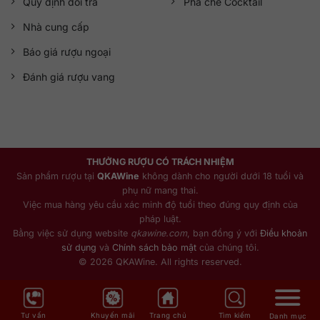
Quy định đổi trả
Pha chế Cocktail
Nhà cung cấp
Báo giá rượu ngoại
Đánh giá rượu vang
THƯỞNG RƯỢU CÓ TRÁCH NHIỆM
Sản phẩm rượu tại
QKAWine
không dành cho người dưới 18 tuổi và
phụ nữ mang thai.
Việc mua hàng yêu cầu xác minh độ tuổi theo đúng quy định của
pháp luật.
Bằng việc sử dụng website
qkawine.com
, bạn đồng ý với
Điều khoản
sử dụng
và
Chính sách bảo mật
của chúng tôi.
© 2026 QKAWine. All rights reserved.
Tư vấn
Khuyến mãi
Trang chủ
Tìm kiếm
Danh mục