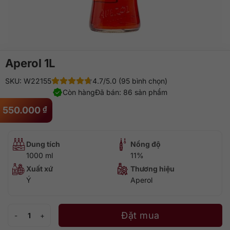
Aperol 1L
SKU: W22155
4.7/5.0 (95 bình chọn)
Còn hàng
Đã bán: 86 sản phẩm
550.000
₫
Dung tích
Nồng độ
1000 ml
11%
Xuất xứ
Thương hiệu
Ý
Aperol
Aperol 1L số lượng
Đặt mua