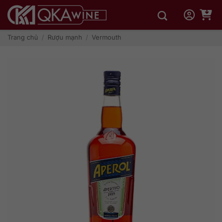
Bỏ
qua
nội
dung
Trang chủ
/
Rượu mạnh
/
Vermouth