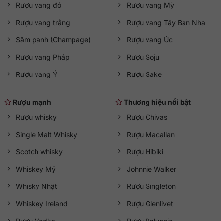
Rượu vang đỏ
Rượu vang Mỹ
Rượu vang trắng
Rượu vang Tây Ban Nha
Sâm panh (Champage)
Rượu vang Úc
Rượu vang Pháp
Rượu Soju
Rượu vang Ý
Rượu Sake
Rượu mạnh
Thương hiệu nổi bật
Rượu whisky
Rượu Chivas
Single Malt Whisky
Rượu Macallan
Scotch whisky
Rượu Hibiki
Whiskey Mỹ
Johnnie Walker
Whisky Nhật
Rượu Singleton
Whiskey Ireland
Rượu Glenlivet
Rượu Vodka
Rượu Balvenie