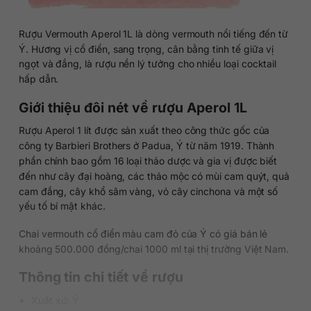
Rượu Vermouth Aperol 1L là dòng vermouth nổi tiếng đến từ
Ý. Hương vị cổ điển, sang trọng, cân bằng tinh tế giữa vị
ngọt và đắng, là rượu nền lý tưởng cho nhiều loại cocktail
hấp dẫn.
Giới thiệu đôi nét về rượu Aperol 1L
Rượu Aperol 1 lít được sản xuất theo công thức gốc của
công ty Barbieri Brothers ở Padua, Ý từ năm 1919. Thành
phần chính bao gồm 16 loại thảo dược và gia vị được biết
đến như cây đại hoàng, các thảo mộc có mùi cam quýt, quả
cam đắng, cây khổ sâm vàng, vỏ cây cinchona và một số
yếu tố bí mật khác.
Chai vermouth cổ điển màu cam đỏ của Ý có giá bán lẻ
khoảng 500.000 đồng/chai 1000 ml tại thị trường Việt Nam.
Thông tin chi tiết về rượu
Xuất xứ: Ý