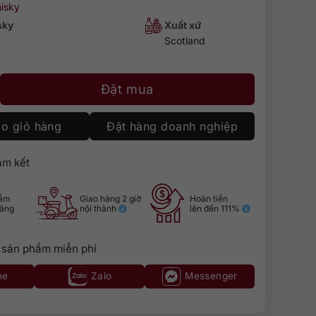
isky
sky
Xuất xứ
Scotland
ố lượng
Đặt mua
o giỏ hàng
Đặt hàng doanh nghiệp
m kết
hẩm
Giao hàng 2 giờ
Hoàn tiền
hãng
nội thành
lên đến 111%
 sản phẩm miễn phí
ne
Zalo
Messenger