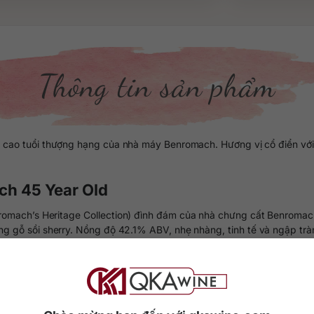
Thông tin sản phẩm
cao tuổi thượng hạng của nhà máy Benromach. Hương vị cổ điển với 
ach 45 Year Old
romach’s Heritage Collection) đình đám của nhà chưng cất Benromac
 gỗ sồi sherry. Nồng độ 42.1% ABV, nhẹ nhàng, tinh tế và ngập tràn 
trọng chứa nước rượu màu gỗ gụ sâu đậm. Giá của nó đang ở mức kh