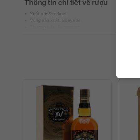
Thông tin chi tiết về rượu
Xuất xứ: Scotland
Vùng sản xuất: Speyside
Thương hiệu: Benromach
Bộ sưu tập: Benromach’s Heritage Collection
Phân loại: Single Malt Scotch Whisky
Nồng độ: 42.1%
Dung tích: 700 ml
Tuổi rượu: 45 năm (đóng chai 2020)
Màu sắc: Màu gỗ gụ đậm
Cách thưởng thức: Uống nguyên chất, thêm đá viên, p
Mô tả hương vị rượu
– Hương thơm: Tầng tầng lớp lớp hương thơm phong phú v
mùi da thuộc và khói thuốc lá.
– Hương vị: Trên vòm miệng là vị rượu mềm mượt nhưng hết
tế.
– Hậu vị: Kết thúc lâu dài, tannin chát đậm, hương vị gỗ 