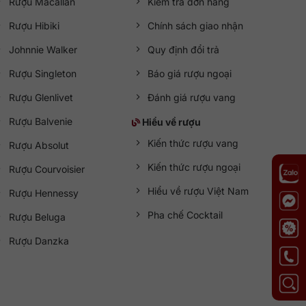
Rượu Macallan
Kiểm tra đơn hàng
Rượu Hibiki
Chính sách giao nhận
Johnnie Walker
Quy định đổi trả
Rượu Singleton
Báo giá rượu ngoại
Rượu Glenlivet
Đánh giá rượu vang
Rượu Balvenie
Hiểu về rượu
Kiến thức rượu vang
Rượu Absolut
Kiến thức rượu ngoại
Rượu Courvoisier
Hiểu về rượu Việt Nam
Rượu Hennessy
Pha chế Cocktail
Rượu Beluga
Rượu Danzka