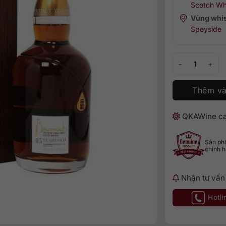
Scotch Wh
Vùng whi
Speyside
Benromach 45 s
Thêm và
QKAWine ca
Sản p
chính 
Nhận tư vấn
Hotli