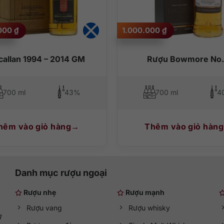
.000
₫
1.000.000
₫
allan 1994 – 2014 GM
Rượu Bowmore No.
700 ml
43%
700 ml
4
hêm vào giỏ hàng
Thêm vào giỏ hàng
Danh mục rượu ngoại
Rượu nhẹ
Rượu mạnh
Rượu vang
Rượu whisky
g