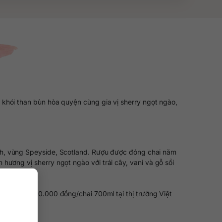
khói than bùn hòa quyện cùng gia vị sherry ngọt ngào,
h, vùng Speyside, Scotland. Rượu được đóng chai năm
hương vị sherry ngọt ngào với trái cây, vani và gỗ sồi
oảng 45.000.000 đồng/chai 700ml tại thị trường Việt