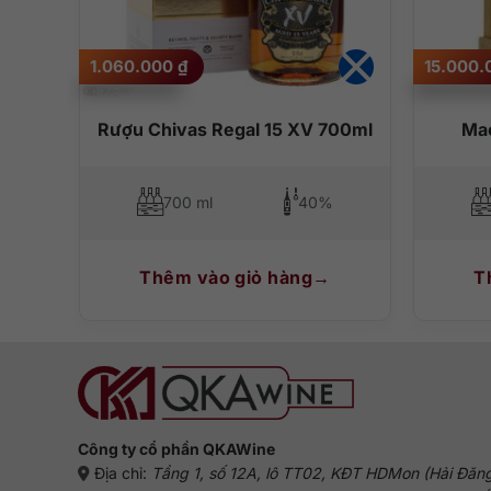
1.060.000
₫
15.000
sic
Rượu Chivas Regal 15 XV 700ml
Mac
700 ml
40%
Thêm vào giỏ hàng
T
Công ty cổ phần QKAWine
Địa chỉ:
Tầng 1, số 12A, lô TT02, KĐT HDMon (Hải Đăn