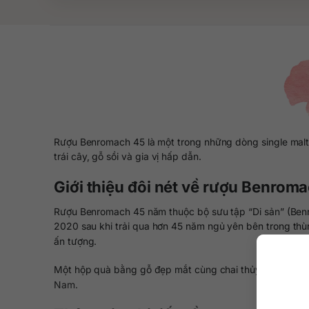
Rượu Benromach 45 là một trong những dòng single malt 
trái cây, gỗ sồi và gia vị hấp dẫn.
Giới thiệu đôi nét về rượu Benrom
Rượu Benromach 45 năm thuộc bộ sưu tập “Di sản” (Ben
2020 sau khi trải qua hơn 45 năm ngủ yên bên trong thùng
ấn tượng.
Một hộp quà bằng gỗ đẹp mắt cùng chai thủy tinh sang 
Nam.