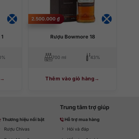
2.500.000
₫
 1
Rượu Bowmore 18
0%
700 ml
43%
Thêm vào giỏ hàng
Trung tâm trợ giúp
Thương hiệu nổi bật
Hỗ trợ mua hàng
Rượu Chivas
Hỏi và đáp