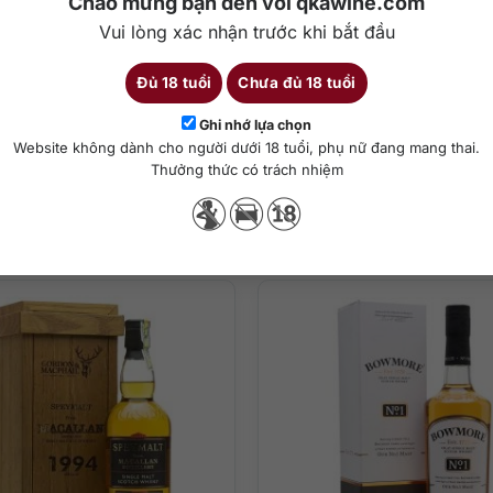
Chào mừng bạn đến với qkawine.com
Vui lòng xác nhận trước khi bắt đầu
Đủ 18 tuổi
Chưa đủ 18 tuổi
Chi tiết
Ghi nhớ lựa chọn
Website không dành cho người dưới 18 tuổi, phụ nữ đang mang thai.
Thưởng thức có trách nhiệm
Sản phẩm tương tự
ha chế cocktail
à phức tạp bùng nổ trên mũi với mật ong rừng, trái cây đậm màu, ca
 sức đậm đà với ghi chú đường nâu, da thuộc, cam thảo, rượu sherry t
và trái cây sấy khô phong phú.