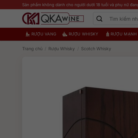
Bỏ
Sản phẩm không dành cho người dưới 18 tuổi và phụ nữ đan
qua
nội
dung
RƯỢU VANG
RƯỢU WHISKY
RƯỢU MẠNH
Trang chủ
/
Rượu Whisky
/
Scotch Whisky