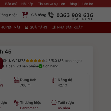
i
Báo chí
Hỏi đáp
Tin tức và sự kiện
Blog
Liên hệ
0363 909 636
Đăng nhập
Giỏ hàng
KHUYẾN MÃI
QUÀ TẶNG
NHÀ SẢN XUẤT
h 45
SKU: W21373
4.5/5.0 (33 bình chọn)
₫
Đã bán: 23 sản phẩm
Còn hàng
p
Dung tích
Nồng độ
’s
700 ml
42.1%
 rượu
Thương hiệu
Tuổi rượu
t
Benromach
45 năm