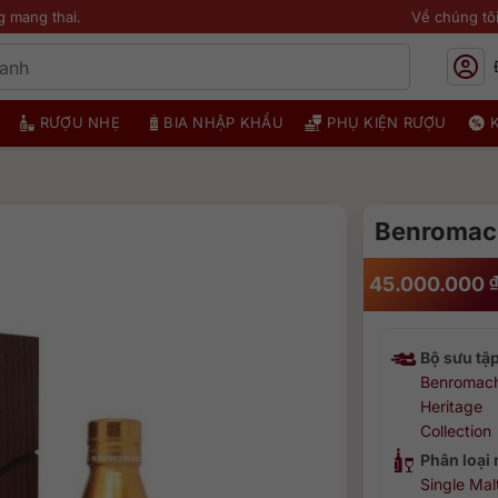
g mang thai.
Về chúng tô
RƯỢU NHẸ
BIA NHẬP KHẨU
PHỤ KIỆN RƯỢU
Benromac
45.000.000
Bộ sưu tậ
Benromach
Heritage
Collection
Phân loại
Single Mal