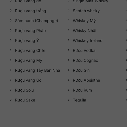
Rượu vang đỏ
Single Malt Whisky
Rượu vang trắng
Scotch whisky
Sâm panh (Champage)
Whiskey Mỹ
Rượu vang Pháp
Whisky Nhật
Rượu vang Ý
Whiskey Ireland
Rượu vang Chile
Rượu Vodka
Rượu vang Mỹ
Rượu Cognac
Rượu vang Tây Ban Nha
Rượu Gin
Rượu vang Úc
Rượu Absinthe
Rượu Soju
Rượu Rum
Rượu Sake
Tequila