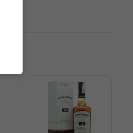
ramel, nho khô, mận, anh đào, gia vị sherry đậm đà,
rái cây, thuốc lá ẩm, chocolate truffle và gỗ sồi tinh