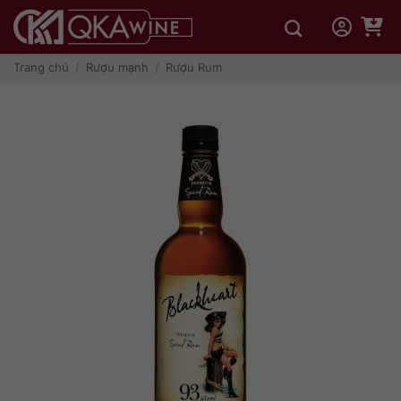
Bỏ
qua
nội
dung
Trang chủ
/
Rượu mạnh
/
Rượu Rum