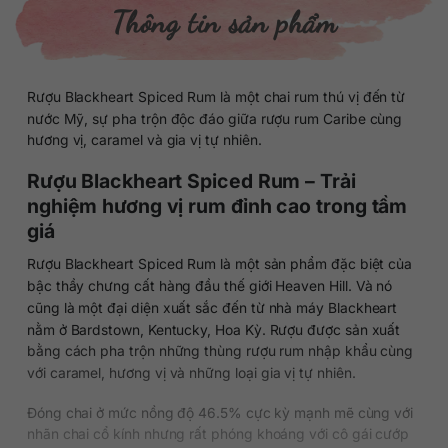
Thông tin sản phẩm
Rượu Blackheart Spiced Rum là một chai rum thú vị đến từ
nước Mỹ, sự pha trộn độc đáo giữa rượu rum Caribe cùng
hương vị, caramel và gia vị tự nhiên.
Rượu Blackheart Spiced Rum – Trải
nghiệm hương vị rum đỉnh cao trong tầm
giá
Rượu Blackheart Spiced Rum là một sản phẩm đặc biệt của
bậc thầy chưng cất hàng đầu thế giới Heaven Hill. Và nó
cũng là một đại diện xuất sắc đến từ nhà máy Blackheart
nằm ở Bardstown, Kentucky, Hoa Kỳ. Rượu được sản xuất
bằng cách pha trộn những thùng rượu rum nhập khẩu cùng
với caramel, hương vị và những loại gia vị tự nhiên.
Đóng chai ở mức nồng độ 46.5% cực kỳ mạnh mẽ cùng với
nhãn chai cổ kính nhưng rất phóng khoáng với cô gái cướp