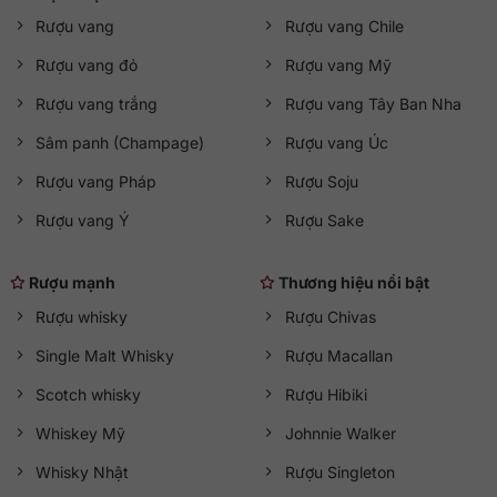
Rượu vang
Rượu vang Chile
Rượu vang đỏ
Rượu vang Mỹ
Rượu vang trắng
Rượu vang Tây Ban Nha
Sâm panh (Champage)
Rượu vang Úc
Rượu vang Pháp
Rượu Soju
Rượu vang Ý
Rượu Sake
Rượu mạnh
Thương hiệu nổi bật
Rượu whisky
Rượu Chivas
Single Malt Whisky
Rượu Macallan
Scotch whisky
Rượu Hibiki
Whiskey Mỹ
Johnnie Walker
Whisky Nhật
Rượu Singleton