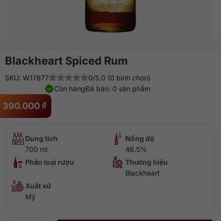
Blackheart Spiced Rum
SKU: W17877
0/5.0 (0 bình chọn)
Còn hàng
Đã bán: 0 sản phẩm
390.000
₫
Dung tích
Nồng độ
700 ml
46.5%
Phân loại rượu
Thương hiệu
Blackheart
Xuất xứ
Mỹ