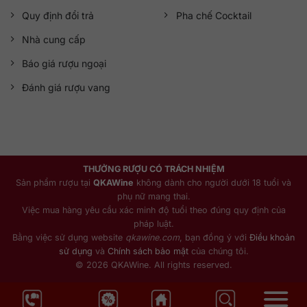
Quy định đổi trả
Pha chế Cocktail
Nhà cung cấp
Báo giá rượu ngoại
Đánh giá rượu vang
THƯỞNG RƯỢU CÓ TRÁCH NHIỆM
Sản phẩm rượu tại
QKAWine
không dành cho người dưới 18 tuổi và
phụ nữ mang thai.
Việc mua hàng yêu cầu xác minh độ tuổi theo đúng quy định của
pháp luật.
Bằng việc sử dụng website
qkawine.com
, bạn đồng ý với
Điều khoản
sử dụng
và
Chính sách bảo mật
của chúng tôi.
© 2026 QKAWine. All rights reserved.