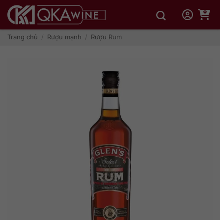
Bỏ
qua
nội
dung
Trang chủ
/
Rượu mạnh
/
Rượu Rum