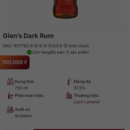
Glen’s Dark Rum
SKU: W17782
0/5.0 (0 bình chọn)
Còn hàng
Đã bán: 0 sản phẩm
700.000
₫
Dung tích
Nồng độ
750 ml
37.5%
Phân loại rượu
Thương hiệu
Loch Lomond
Xuất xứ
Scotland