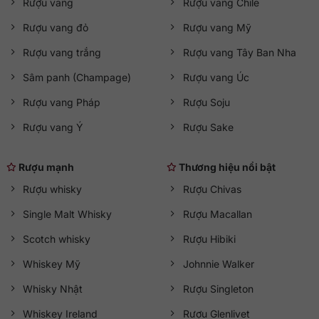
Rượu vang
Rượu vang Chile
Rượu vang đỏ
Rượu vang Mỹ
Rượu vang trắng
Rượu vang Tây Ban Nha
Sâm panh (Champage)
Rượu vang Úc
Rượu vang Pháp
Rượu Soju
Rượu vang Ý
Rượu Sake
Rượu mạnh
Thương hiệu nổi bật
Rượu whisky
Rượu Chivas
Single Malt Whisky
Rượu Macallan
Scotch whisky
Rượu Hibiki
Whiskey Mỹ
Johnnie Walker
Whisky Nhật
Rượu Singleton
Whiskey Ireland
Rượu Glenlivet