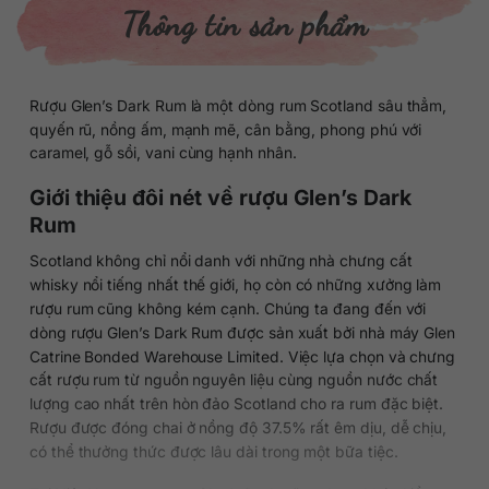
Thông tin sản phẩm
Rượu Glen’s Dark Rum là một dòng rum Scotland sâu thẳm,
quyến rũ, nồng ấm, mạnh mẽ, cân bằng, phong phú với
caramel, gỗ sồi, vani cùng hạnh nhân.
Giới thiệu đôi nét về rượu Glen’s Dark
Rum
Scotland không chỉ nổi danh với những nhà chưng cất
whisky nổi tiếng nhất thế giới, họ còn có những xưởng làm
rượu rum cũng không kém cạnh. Chúng ta đang đến với
dòng rượu Glen’s Dark Rum được sản xuất bởi nhà máy Glen
Catrine Bonded Warehouse Limited. Việc lựa chọn và chưng
cất rượu rum từ nguồn nguyên liệu cùng nguồn nước chất
lượng cao nhất trên hòn đảo Scotland cho ra rum đặc biệt.
Rượu được đóng chai ở nồng độ 37.5% rất êm dịu, dễ chịu,
có thể thưởng thức được lâu dài trong một bữa tiệc.