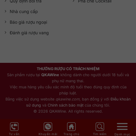
Quy định đổi trả
Pha chế Cocktail
Nhà cung cấp
Báo giá rượu ngoại
Đánh giá rượu vang
THƯỞNG RƯỢU CÓ TRÁCH NHIỆM
Sản phẩm rượu tại
QKAWine
không dành cho người dưới 18 tuổi và
phụ nữ mang thai.
Việc mua hàng yêu cầu xác minh độ tuổi theo đúng quy định của
pháp luật.
Bằng việc sử dụng website
qkawine.com
, bạn đồng ý với
Điều khoản
sử dụng
và
Chính sách bảo mật
của chúng tôi.
© 2026 QKAWine. All rights reserved.
Tư vấn
Khuyến mãi
Trang chủ
Tìm kiếm
Danh mục