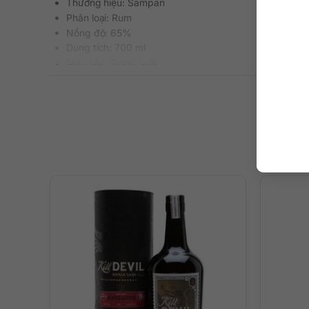
Thương hiệu: Sampan
Phân loại: Rum
Nồng độ: 65%
Dung tích: 700 ml
Màu sắc: Trong suốt
Cách thưởng thức: Uống nguyên chất, thêm đá viên, ph
Quy cách: 6 chai/thùng
Hương vị Rum Trắng tuyệt vời “ma
Rượu Sampan 65% – White Rhum Vietnam mang người dùng
đẹp, an nhiên và tĩnh tại. Hương vị trái cây ngọt ngào v
Rượu càng thêm phong phú với sự nổi trội của mùi vị đường
Một chai Rum Trắng tinh khiết được săn đón bởi cộng đồ