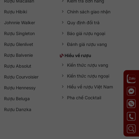
Rượu Macallan
Kiểm tra đơn hàng
Rượu Hibiki
Chính sách giao nhận
Johnnie Walker
Quy định đổi trả
Rượu Singleton
Báo giá rượu ngoại
Rượu Glenlivet
Đánh giá rượu vang
Rượu Balvenie
Hiểu về rượu
Kiến thức rượu vang
Rượu Absolut
Kiến thức rượu ngoại
Rượu Courvoisier
Hiểu về rượu Việt Nam
Rượu Hennessy
Pha chế Cocktail
Rượu Beluga
Rượu Danzka