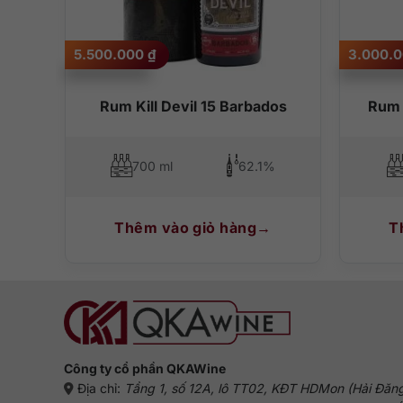
5.500.000
₫
3.000.
Rum Kill Devil 15 Barbados
Rum 
%
700 ml
62.1%
Thêm vào giỏ hàng
T
Công ty cổ phần QKAWine
Địa chỉ:
Tầng 1, số 12A, lô TT02, KĐT HDMon (Hải Đăn