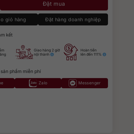
hite Rhum Vietnam số lượng
Đặt mua
o giỏ hàng
Đặt hàng doanh nghiệp
m kết
hẩm
Giao hàng 2 giờ
Hoàn tiền
hãng
nội thành
lên đến 111%
 sản phẩm miễn phí
ne
Zalo
Messenger