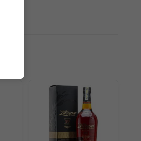
ất mùi hoa trắng thuần khiết. Đó là một ngày thật
hài, hoa huệ đem đến sự tinh tế thanh lịch cho rượu rum.
hú vị. Dư vị dài lâu, hấp dẫn.
 tạo nên những ly cocktail thơm ngon hấp dẫn.