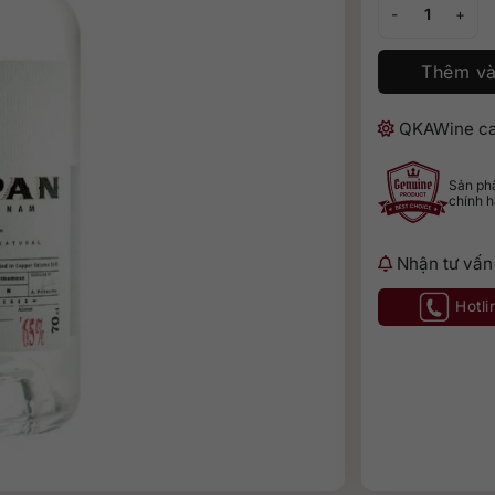
Sampan 65% - W
Thêm và
QKAWine ca
Sản p
chính 
Nhận tư vấn
Hotli