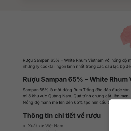
Rượu Sampan 65% – White Rhum Vietnam với nồng độ mạnh
những ly cocktail ngon lành nhất trong các câu lạc bộ đ
Rượu Sampan 65% – White Rhum Vi
Sampan 65% là một dòng Rum Trắng độc đáo được sản xuấ
mỉ ở khu vực Quảng Nam. Quá trình chưng cất, lên men, n
Nồng độ mạnh mẽ lên đến 65% tạo nên cấu trúc đầy đặn, 
Thông tin chi tiết về rượu
Xuất xứ: Việt Nam