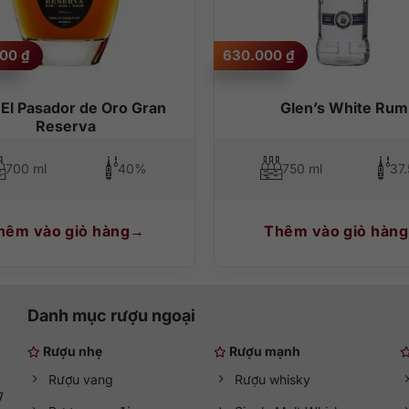
000
₫
630.000
₫
El Pasador de Oro Gran
Glen’s White Rum
Reserva
700 ml
40%
750 ml
37
hêm vào giỏ hàng
Thêm vào giỏ hàng
Danh mục rượu ngoại
Rượu nhẹ
Rượu mạnh
Rượu vang
Rượu whisky
g