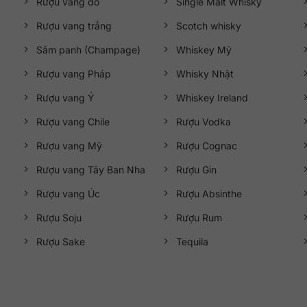
Rượu vang đỏ
Single Malt Whisky
Rượu vang trắng
Scotch whisky
Sâm panh (Champage)
Whiskey Mỹ
Rượu vang Pháp
Whisky Nhật
Rượu vang Ý
Whiskey Ireland
Rượu vang Chile
Rượu Vodka
Rượu vang Mỹ
Rượu Cognac
Rượu vang Tây Ban Nha
Rượu Gin
Rượu vang Úc
Rượu Absinthe
Rượu Soju
Rượu Rum
Rượu Sake
Tequila