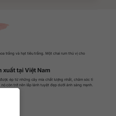
trắng và hạt tiêu trắng. Một chai rum thú vị cho
xuất tại Việt Nam
được ép từ những cây mía chất lượng nhất, chăm sóc tỉ
 nó còn trở nên lấp lánh tuyệt đẹp dưới ánh sáng mạnh.