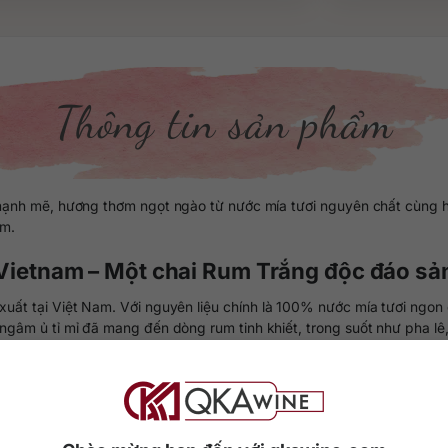
Thông tin sản phẩm
 mẽ, hương thơm ngọt ngào từ nước mía tươi nguyên chất cùng hoa 
êm.
etnam – Một chai Rum Trắng độc đáo sản 
t tại Việt Nam. Với nguyên liệu chính là 100% nước mía tươi ngon 
gâm ủ tỉ mỉ đã mang đến dòng rum tinh khiết, trong suốt như pha lê,
nồng đậm, cực kỳ nịnh lưỡi đối với những ai yêu thích rượu mạnh.