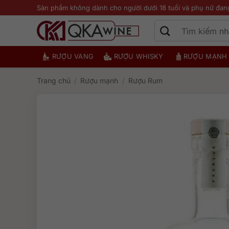
Bỏ
Sản phẩm không dành cho người dưới 18 tuổi và phụ nữ đan
qua
nội
dung
RƯỢU VANG
RƯỢU WHISKY
RƯỢU MẠNH
Trang chủ
/
Rượu mạnh
/
Rượu Rum