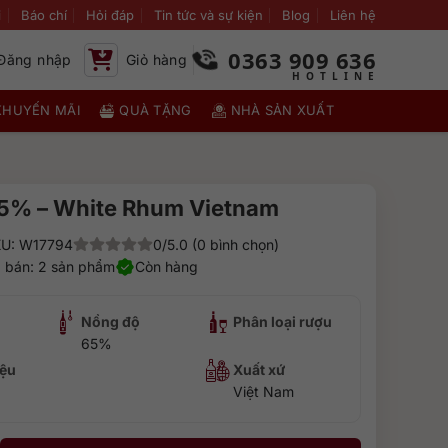
i
Báo chí
Hỏi đáp
Tin tức và sự kiện
Blog
Liên hệ
0363 909 636
Đăng nhập
Giỏ hàng
KHUYẾN MÃI
QUÀ TẶNG
NHÀ SẢN XUẤT
5% – White Rhum Vietnam
U: W17794
0/5.0 (0 bình chọn)
 bán: 2 sản phẩm
Còn hàng
Nồng độ
Phân loại rượu
65%
ệu
Xuất xứ
Việt Nam