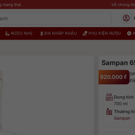
g mang thai.
Về chúng tô
RƯỢU NHẸ
BIA NHẬP KHẨU
PHỤ KIỆN RƯỢU
Sampan 6
SK
920.000
₫
Đã
Dung tích
700 ml
Thương hi
Sampan