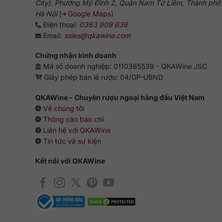
City), Phường Mỹ Đình 2, Quận Nam Từ Liêm, Thành phố
Hà Nội
(
Google Maps
)
Điện thoại:
0363 909 636
Email:
sales@qkawine.com
Chứng nhận kinh doanh
Mã số doanh nghiệp: 0110385539 - QKAWine JSC
Giấy phép bán lẻ rượu: 04/GP-UBND
QKAWine - Chuyên rượu ngoại hàng đầu Việt Nam
Về chúng tôi
Thông cáo báo chí
Liên hệ với QKAWine
Tin tức và sự kiện
Kết nối với QKAWine